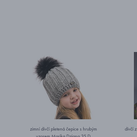
zimní dívčí pletená čepice s hrubým
dívčí 
vzorem Marika Dziana 35 D