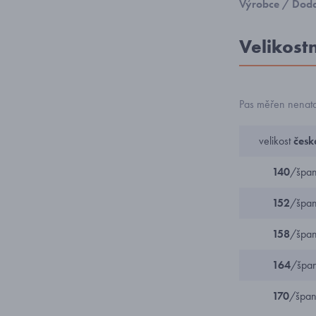
Výrobce / Doda
Velikost
Pas měřen nenataž
velikost
česk
140
/špan
152
/špan
158
/špan
164
/špan
170
/špan