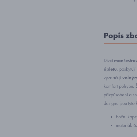
Popis zb
Dívčí
manšestrov
úpletu
, poskytuj
vyznačují
volným
komfort pohybu.
přizpůsobení a s
designu jsou tyto
boční kaps
materiál: 