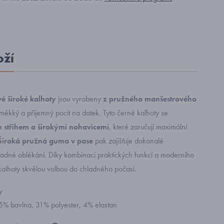
oží
é široké kalhoty
jsou vyrobeny
z pružného manšestrového
í měkký a příjemný pocit na dotek. Tyto černé kalhoty se
 střihem a širokými nohavicemi
, které zaručují maximální
Široká pružná guma v pase
pak zajišťuje dokonalé
nadné oblékání. Díky kombinaci praktických funkcí a moderního
 kalhoty skvělou volbou do chladného počasí.
y
65% bavlna, 31% polyester, 4% elastan