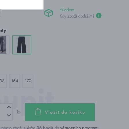
č
skladem
Kdy zboží obdržím?
nty
58
164
170
ks
Vložit do košíku
tohoto zboží získáte
36
bodů
do
věrnostního programu
.