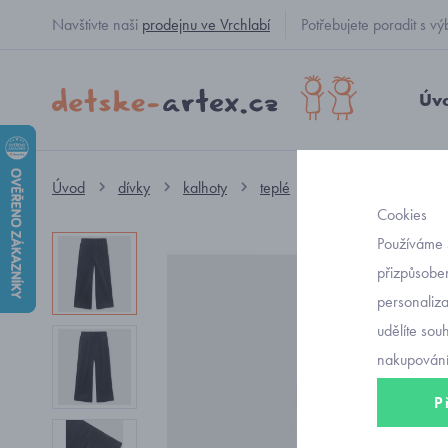
Navštivte naši
prodejnu ve Vrchlabí
Potřebujete poradit s
Úv
Úvod
dívky
kalhoty
teplé
dívčí manšestrové š
Cookies
Používáme 
přizpůsoben
personaliz
udělíte sou
nakupování
P