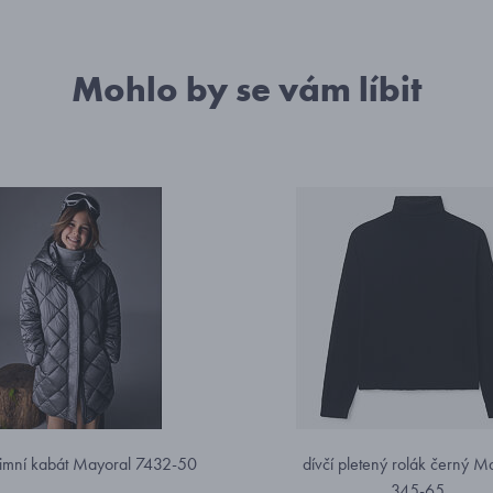
Mohlo by se vám líbit
zimní kabát Mayoral 7432-50
dívčí pletený rolák černý M
345-65