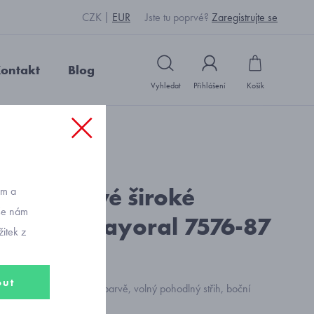
CZK
EUR
Jste tu poprvé?
Zaregistrujte se
ontakt
Blog
Vyhledat
Přihlášení
Košík
: Y20315_černá
manšestrové široké
ům a
vše nám
y černé Mayoral 7576-87
itek z
out
 široké kalhoty v černé barvě, volný pohodlný střih, boční