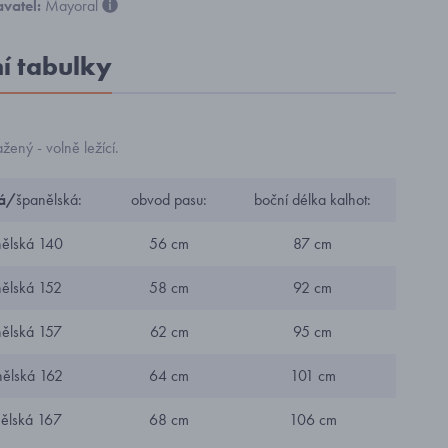
vatel:
Mayoral
ní tabulky
ený - volně ležící.
á/
španělská:
obvod pasu:
boční délka kalhot:
ělská 140
56 cm
87 cm
ělská 152
58 cm
92 cm
ělská 157
62 cm
95 cm
ělská 162
64 cm
101 cm
ělská 167
68 cm
106 cm