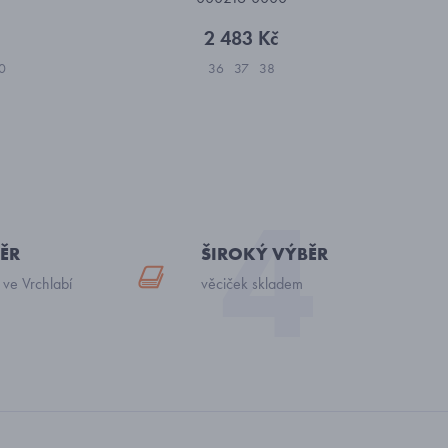
2 483 Kč
0
36
37
38
ĚR
ŠIROKÝ VÝBĚR
 ve Vrchlabí
věciček skladem