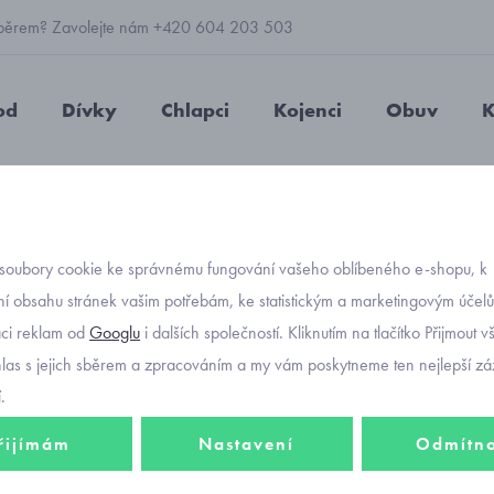
 výběrem? Zavolejte nám +420 604 203 503
od
Dívky
Chlapci
Kojenci
Obuv
K
iroké kalhoty černé Mayoral 7576-87
soubory cookie ke správnému fungování vašeho oblíbeného e-shopu, k
Objednávací kód
dívčí 
í obsahu stránek vašim potřebám, ke statistickým a marketingovým účel
aci reklam od
Googlu
i dalších společností. Kliknutím na tlačítko Přijmout 
kalhot
hlas s jejich sběrem a zpracováním a my vám poskytneme ten nejlepší záž
.
řijímám
Nastavení
Odmítn
Dívčí manšestrové
kapsy.