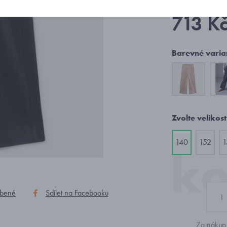
713 K
Barevné varia
Zvolte velikost
140
152
1
íbené
Sdílet na Facebooku
Za nákup 