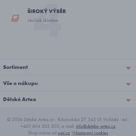
ŠIROKÝ VÝBĚR
věciček skladem
Sortiment
Vše o nákupu
Dětské Artex
© 2026 Dětské-Artex.cz - Krkonošská 27, 543 01 Vrchlabí - tel.:
+420 604 203 503, e-mail:
info@detske-artex.cz
Shop máme od
wpj.cz
|
Nastavení cookies