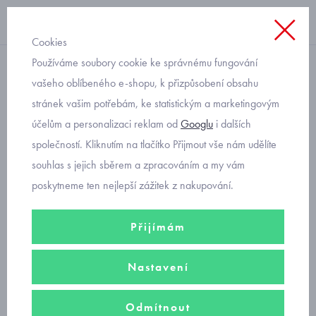
Cookies
Používáme soubory cookie ke správnému fungování
s dlouhým rukávem
vašeho oblíbeného e-shopu, k přizpůsobení obsahu
stránek vašim potřebám, ke statistickým a marketingovým
dívčí tričko s mašlí Mayoral
účelům a personalizaci reklam od
Googlu
i dalších
830-80
společností. Kliknutím na tlačítko Přijmout vše nám udělíte
souhlas s jejich sběrem a zpracováním a my vám
poskytneme ten nejlepší zážitek z nakupování.
Přijímám
Nastavení
Odmítnout