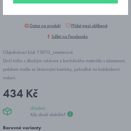
Dotaz na produkt
Přidat mezi oblíbené
Sdílet na Facebooku
Objednávací kód: Y18713_smetanová
Dívčí tričko s dlouhým rukávem z bavlněného materiálu s elastanem,
potiskem mašle se štrasovými kamínky, pohodlné na každodenní
nošení.
434 Kč
skladem
Kdy zboží obdržím?
Barevné varianty