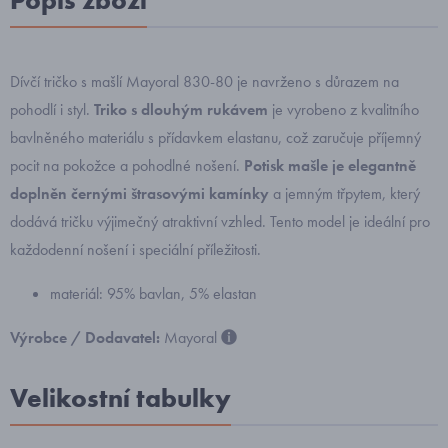
Popis zboží
Dívčí tričko s mašlí Mayoral 830-80 je navrženo s důrazem na
pohodlí i styl.
Triko s dlouhým rukávem
je vyrobeno z kvalitního
bavlněného materiálu s přídavkem elastanu, což zaručuje příjemný
pocit na pokožce a pohodlné nošení.
Potisk mašle je elegantně
doplněn černými štrasovými kamínky
a jemným třpytem, který
dodává tričku výjimečný atraktivní vzhled. Tento model je ideální pro
každodenní nošení i speciální příležitosti.
materiál: 95% bavlan, 5% elastan
Výrobce / Dodavatel:
Mayoral
Velikostní tabulky