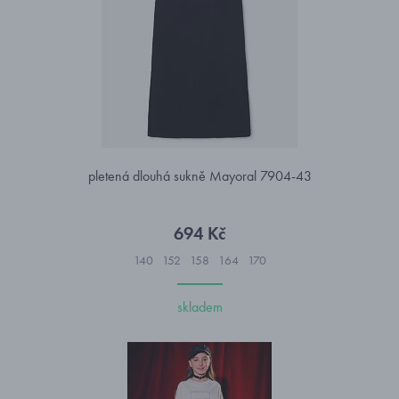
pletená dlouhá sukně Mayoral 7904-43
694 Kč
140
152
158
164
170
skladem