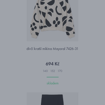
dívčí kratší mikina Mayoral 7426-31
694 Kč
140
152
170
skladem