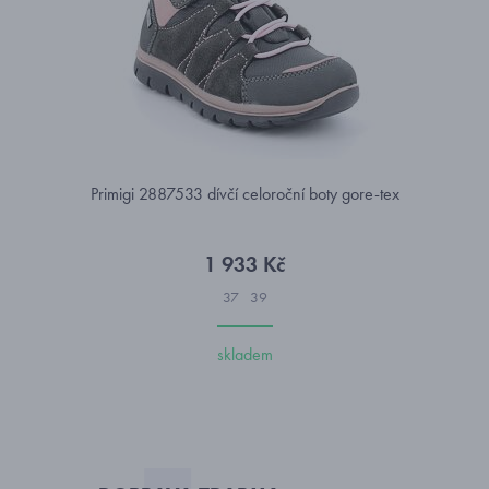
Primigi 2887533 dívčí celoroční boty gore-tex
1 933 Kč
37
39
skladem