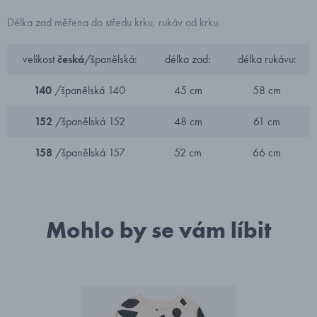
Délka zad měřena do středu krku, rukáv od krku.
velikost
česká
/španělská:
délka zad:
délka rukávu:
140
/španělská 140
45 cm
58 cm
152
/španělská 152
48 cm
61 cm
158
/španělská 157
52 cm
66 cm
Mohlo by se vám líbit