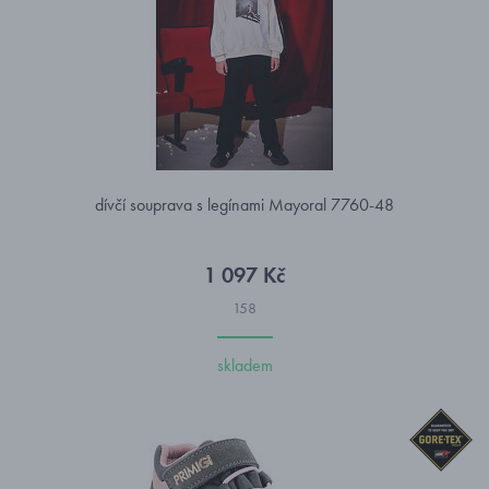
dívčí souprava s legínami Mayoral 7760-48
1 097 Kč
158
skladem