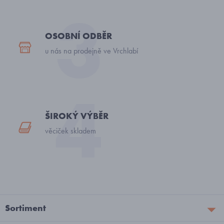
OSOBNÍ ODBĚR
u nás na prodejně ve Vrchlabí
ŠIROKÝ VÝBĚR
věciček skladem
Sortiment