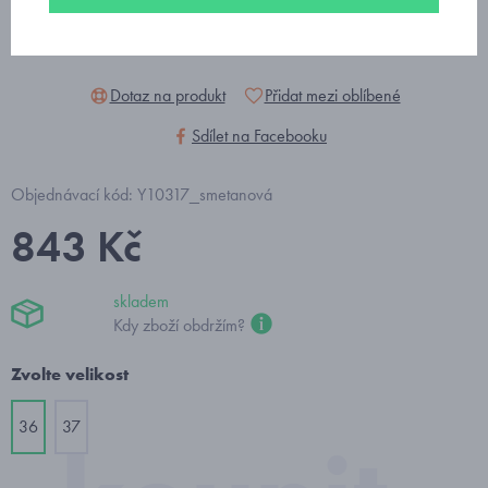
Dotaz na produkt
Přidat mezi oblíbené
Sdílet na Facebooku
Objednávací kód: Y10317_smetanová
843 Kč
skladem
Kdy zboží obdržím?
Zvolte velikost
36
37