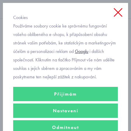
Cookies
Používáme soubory cookie ke správnému fungování
baleríny
vašeho oblíbeného e-shopu, k přizpůsobení obsahu
stránek vašim potřebám, ke statistickým a marketingovým
dívčí lakované baleríny
účelům a personalizaci reklam od
Googlu
i dalších
Mayoral 48470-36
společností. Kliknutím na tlačítko Přijmout vše nám udělíte
souhlas s jejich sběrem a zpracováním a my vám
poskytneme ten nejlepší zážitek z nakupování.
Přijímám
Nastavení
Odmítnout