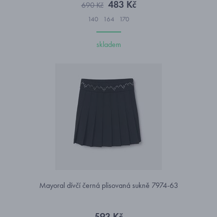
483 Kč
690 Kč
140
164
170
skladem
Mayoral dívčí černá plisovaná sukně 7974-63
593 Kč