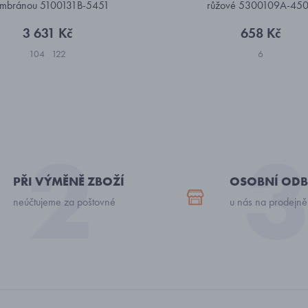
mbránou 5100131B-5451
růžové 5300109A-45
3 631 Kč
658 Kč
104
122
6
PŘI VÝMĚNĚ ZBOŽÍ
OSOBNÍ ODB
neúčtujeme za poštovné
u nás na prodejně