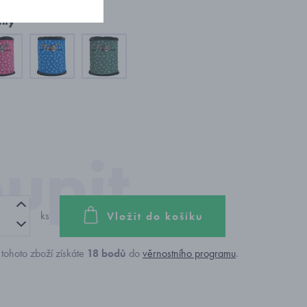
nty
ks
Vložit do košíku
tohoto zboží získáte
18
bodů
do
věrnostního programu
.