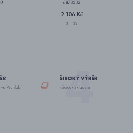
00
6878533
2 106 Kč
31
33
ĚR
ŠIROKÝ VÝBĚR
 ve Vrchlabí
věciček skladem