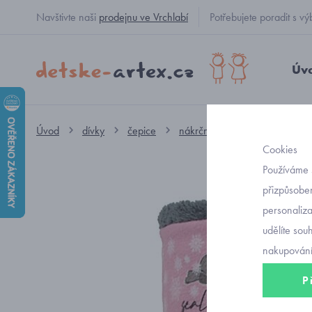
Navštivte naši
prodejnu ve Vrchlabí
Potřebujete poradit s
Úv
Úvod
dívky
čepice
nákrčník
dívčí nákrčník t
Cookies
Používáme 
přizpůsoben
personaliz
udělíte sou
nakupování
P