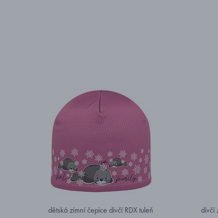
dětská zimní čepice dívčí RDX tuleň
dívčí