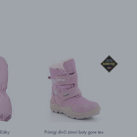
lčáky
Primigi dívčí zimní boty gore tex