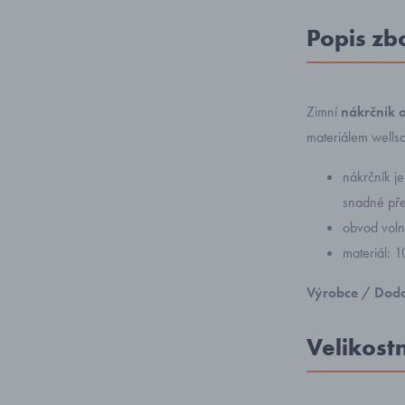
Popis zb
Zimní
nákrčník 
materiálem wellso
nákrčník je
snadné pře
obvod voln
materiál: 
Výrobce / Doda
Velikost