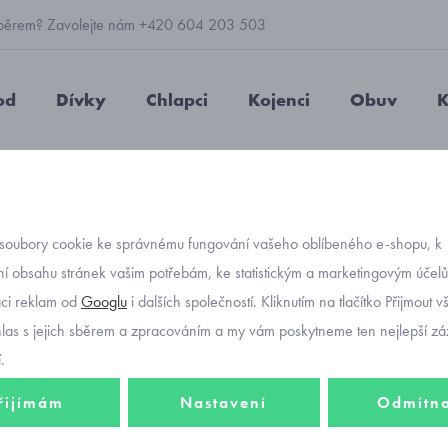
 výběrem? Zavolejte nám +420 604 203 503
od
Dívky
Chlapci
Kojenci
Obuv
K
unel RDX tuleň FZ1420 růžový
soubory cookie ke správnému fungování vašeho oblíbeného e-shopu, k
Objednávací kód
dívčí 
í obsahu stránek vašim potřebám, ke statistickým a marketingovým účel
aci reklam od
Googlu
i dalších společností. Kliknutím na tlačítko Přijmout 
FZ1420
hlas s jejich sběrem a zpracováním a my vám poskytneme ten nejlepší záž
.
řijímám
Nastavení
Odmítn
351 K