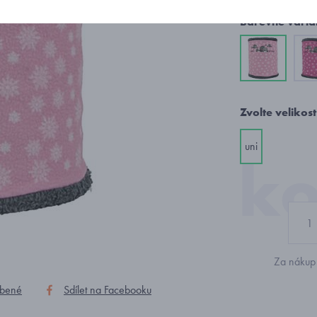
Barevné varia
Zvolte velikost
uni
Za nákup 
íbené
Sdílet na Facebooku