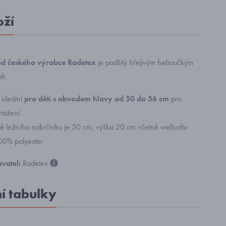
oží
od českého výrobce Radetex
je podšitý hřejivým heboučkým
ft.
 ideální
pro děti s obvodem hlavy od 50 do 56 cm
pro
tažení
ě ležícího nákrčníku je 50 cm, výška 20 cm včetně wellsoftu
100% polyester
vatel:
Radetex
ní tabulky