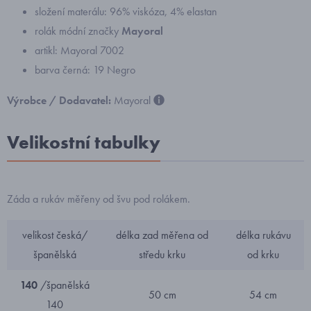
složení materálu: 96% viskóza, 4% elastan
rolák módní značky
Mayoral
artikl: Mayoral 7002
barva černá: 19 Negro
Výrobce / Dodavatel:
Mayoral
Velikostní tabulky
Záda a rukáv měřeny od švu pod rolákem.
velikost česká/
délka zad měřena od
délka rukávu
španělská
středu krku
od krku
140
/španělská
50 cm
54 cm
140