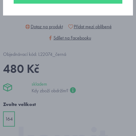
Dotaz na produkt
Přidat mezi oblíbené
Sdílet na Facebooku
Objednávací kód: L22074_černá
480 Kč
skladem
Kdy zboží obdržím?
Zvolte velikost
164