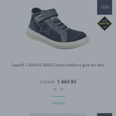
-30%
Superfit 1-006452-8000 Cosmo kotníková gore-tex obuv
1 663 Kč
2 376 Kč
38
39
skladem