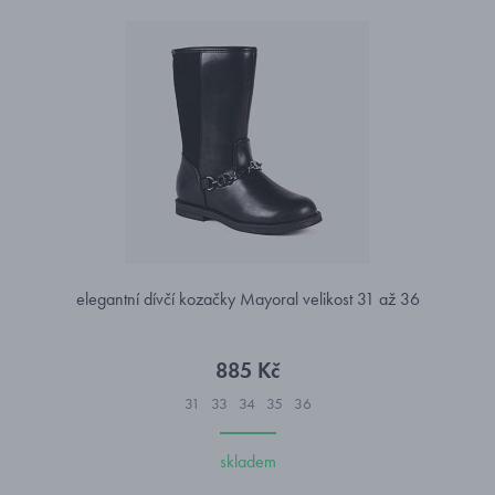
elegantní dívčí kozačky Mayoral velikost 31 až 36
885 Kč
31
33
34
35
36
skladem