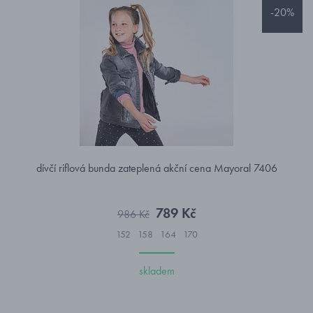
-20%
dívčí riflová bunda zateplená akční cena Mayoral 7406
789 Kč
986 Kč
152
158
164
170
skladem