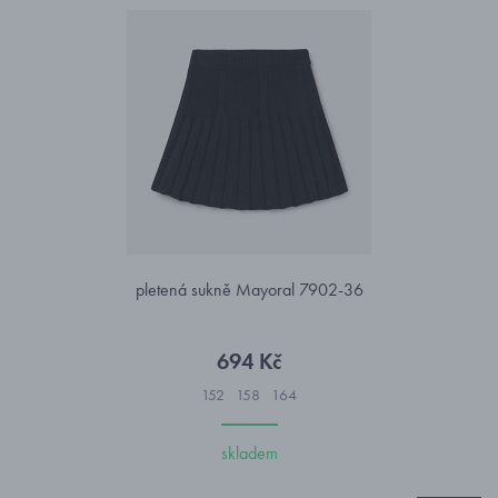
pletená sukně Mayoral 7902-36
694 Kč
152
158
164
skladem