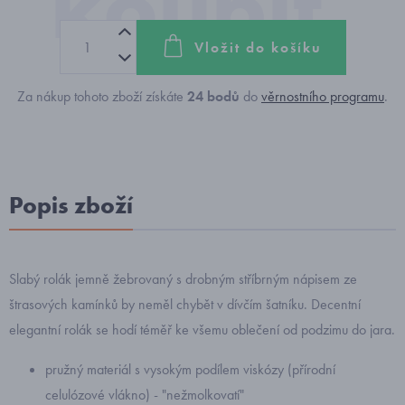
Vložit do košíku
Za nákup tohoto zboží získáte
24
bodů
do
věrnostního programu
.
Popis zboží
Slabý rolák jemně žebrovaný s drobným stříbrným nápisem ze
štrasových kamínků by neměl chybět v dívčím šatníku. Decentní
elegantní rolák se hodí téměř ke všemu oblečení od podzimu do jara.
pružný materiál s vysokým podílem viskózy (přírodní
celulózové vlákno) - "nežmolkovatí"