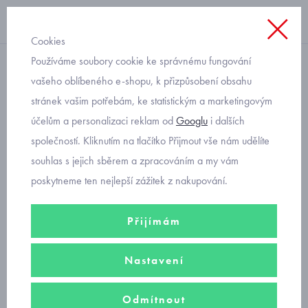
Cookies
Používáme soubory cookie ke správnému fungování
roláky
vašeho oblíbeného e-shopu, k přizpůsobení obsahu
stránek vašim potřebám, ke statistickým a marketingovým
dívčí rolák černý Mayoral
účelům a personalizaci reklam od
Googlu
i dalších
7002
společností. Kliknutím na tlačítko Přijmout vše nám udělíte
souhlas s jejich sběrem a zpracováním a my vám
poskytneme ten nejlepší zážitek z nakupování.
Přijímám
Nastavení
Odmítnout