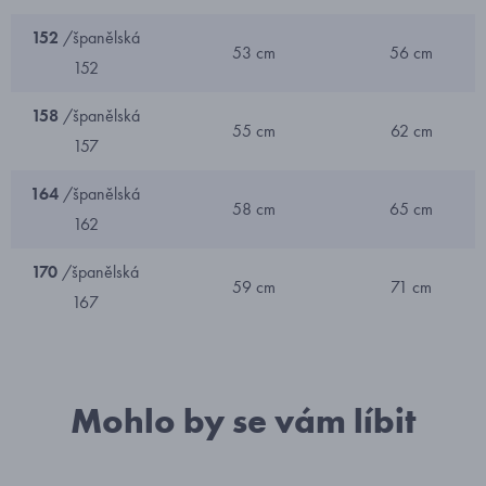
152
/španělská
53 cm
56 cm
152
158
/španělská
55 cm
62 cm
157
164
/španělská
58 cm
65 cm
162
170
/španělská
59 cm
71 cm
167
Mohlo by se vám líbit