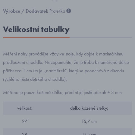
Výrobce / Dodavatel:
Protetika
Velikostní tabulky
Měření nohy provádějte vždy ve stoje, kdy dojde k maximálnímu
prodloužení chodidla. Nezapomeňte, že je třeba k naměřené délce
přičíst cca 1 cm (to je ,,nadměrek", který se ponechává z důvodu
rychlého růstu dětského chodidla).
Měřena je pouze kožená stélka, před ní je ještě přesah + 3 mm
velikost:
délka kožené stélky:
27
16,7 cm
28
17,5 cm