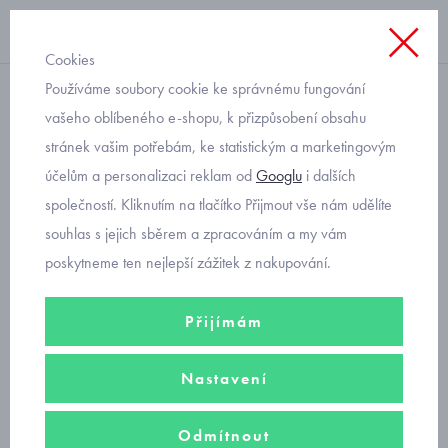
Cookies
Používáme soubory cookie ke správnému fungování
dívčí
vašeho oblíbeného e-shopu, k přizpůsobení obsahu
stránek vašim potřebám, ke statistickým a marketingovým
dívčí sandály Protetika
účelům a personalizaci reklam od
Googlu
i dalších
Vendy pink
společností. Kliknutím na tlačítko Přijmout vše nám udělíte
souhlas s jejich sběrem a zpracováním a my vám
poskytneme ten nejlepší zážitek z nakupování.
Přijímám
Nastavení
Odmítnout