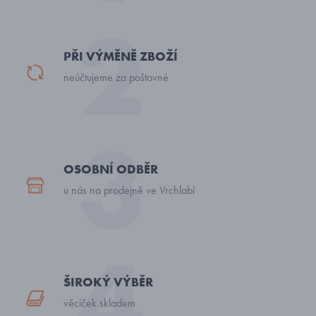
PŘI VÝMĚNĚ ZBOŽÍ
neúčtujeme za poštovné
OSOBNÍ ODBĚR
u nás na prodejně ve Vrchlabí
ŠIROKÝ VÝBĚR
věciček skladem