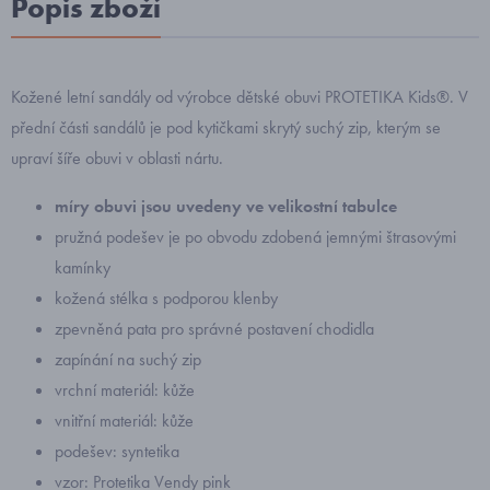
Popis zboží
Kožené letní sandály od výrobce dětské obuvi PROTETIKA Kids®. V
přední části sandálů je pod kytičkami skrytý suchý zip, kterým se
upraví šíře obuvi v oblasti nártu.
míry obuvi jsou uvedeny ve velikostní tabulce
pružná podešev je po obvodu zdobená jemnými štrasovými
kamínky
kožená stélka s podporou klenby
zpevněná pata pro správné postavení chodidla
zapínání na suchý zip
vrchní materiál: kůže
vnitřní materiál: kůže
podešev: syntetika
vzor: Protetika Vendy pink