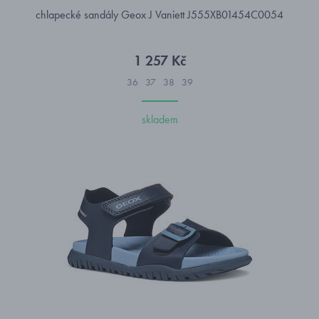
chlapecké sandály Geox J Vaniett J555XB01454C0054
1 257 Kč
36
37
38
39
skladem