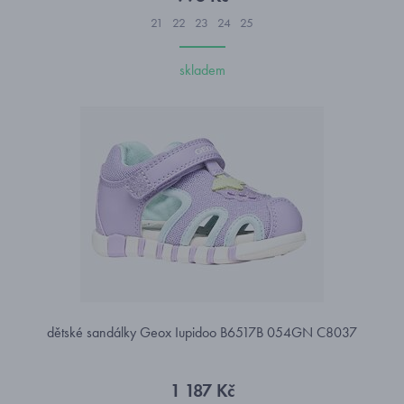
21
22
23
24
25
skladem
dětské sandálky Geox Iupidoo B6517B 054GN C8037
1 187 Kč