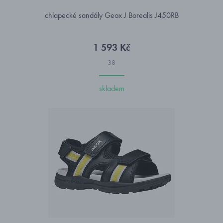
chlapecké sandály Geox J Borealis J450RB
1 593 Kč
38
skladem