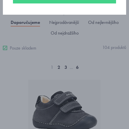
Seřadit podle
Doporučujeme
Nejprodávanější
Od nejlevnějšího
Od nejdražšího
104 produktů
Pouze skladem
1
2
3
…
6