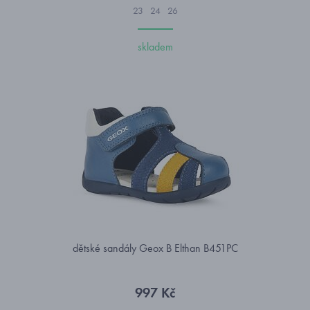
23
24
26
skladem
dětské sandály Geox B Elthan B451PC
997 Kč