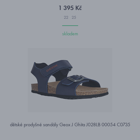
1 395 Kč
22
25
skladem
dětské prodyšné sandály Geox J Ghita J028LB 00054 C0735