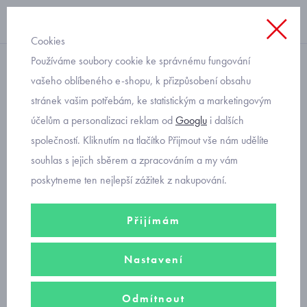
Cookies
Používáme soubory cookie ke správnému fungování
Úvod
vašeho oblíbeného e-shopu, k přizpůsobení obsahu
stránek vašim potřebám, ke statistickým a marketingovým
Geox
účelům a personalizaci reklam od
Googlu
i dalších
společností. Kliknutím na tlačítko Přijmout vše nám udělíte
souhlas s jejich sběrem a zpracováním a my vám
poskytneme ten nejlepší zážitek z nakupování.
dětská obuv
Přijímám
botičky pro první krůčky
Nastavení
Odmítnout