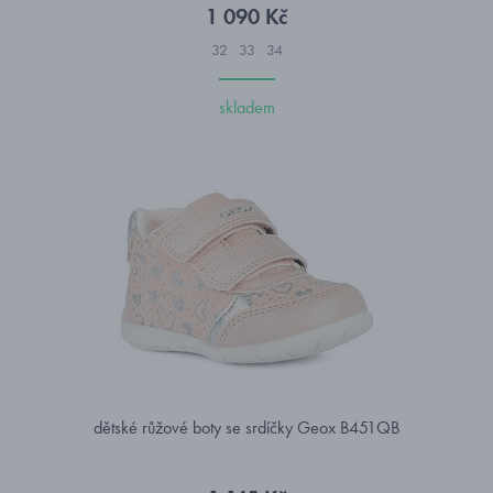
1 090 Kč
32
33
34
skladem
dětské růžové boty se srdíčky Geox B451QB