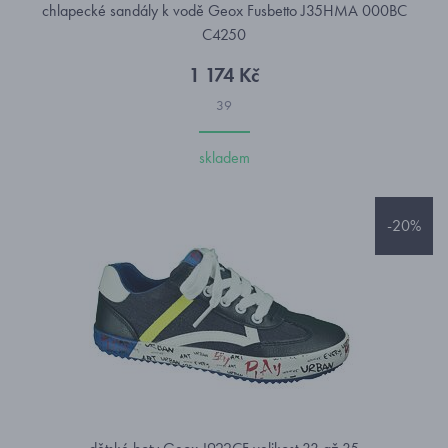
chlapecké sandály k vodě Geox Fusbetto J35HMA 000BC
C4250
1 174 Kč
39
skladem
-20%