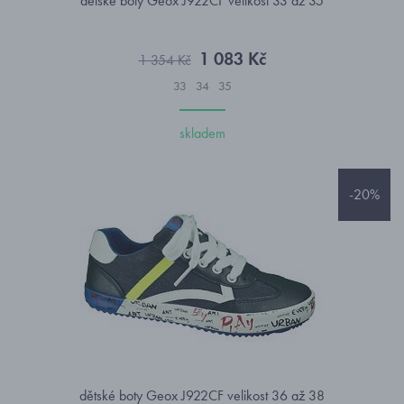
dětské boty Geox J922CF velikost 33 až 35
1 083 Kč
1 354 Kč
33
34
35
skladem
-20%
dětské boty Geox J922CF velikost 36 až 38