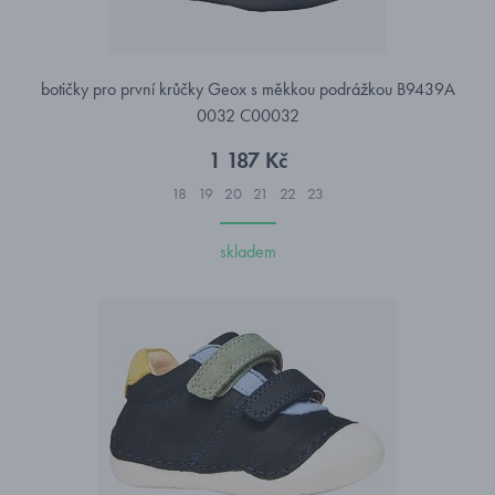
botičky pro první krůčky Geox s měkkou podrážkou B9439A
0032 C00032
1 187 Kč
18
19
20
21
22
23
skladem