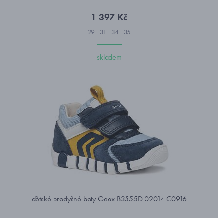
1 397 Kč
29
31
34
35
skladem
dětské prodyšné boty Geox B3555D 02014 C0916