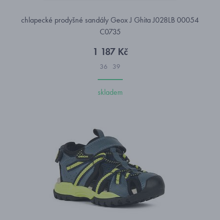
chlapecké prodyšné sandály Geox J Ghita J028LB 00054
C0735
1 187 Kč
36
39
skladem