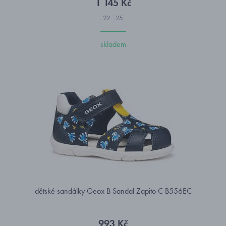
1 145 Kč
22
25
skladem
dětské sandálky Geox B Sandal Zapito C B556EC
993 Kč