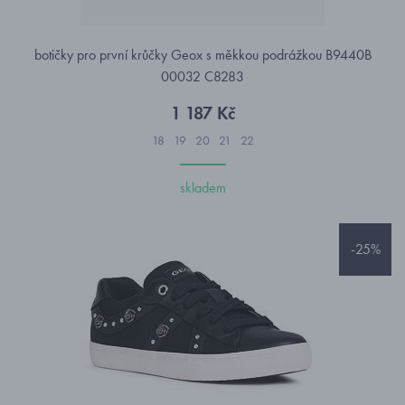
botičky pro první krůčky Geox s měkkou podrážkou B9440B
00032 C8283
1 187 Kč
18
19
20
21
22
skladem
-25%