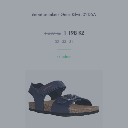
černé sneakers Geox Kilwi J02D5A
1 198 Kč
1 597 Kč
32
33
34
skladem