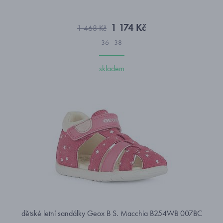
1 174 Kč
1 468 Kč
36
38
skladem
dětské letní sandálky Geox B S. Macchia B254WB 007BC