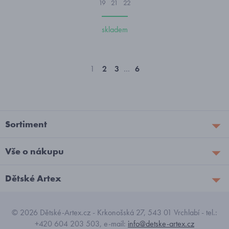
19
21
22
skladem
1
2
3
…
6
Sortiment
Vše o nákupu
Dětské Artex
© 2026 Dětské-Artex.cz - Krkonošská 27, 543 01 Vrchlabí - tel.:
+420 604 203 503, e-mail:
info@detske-artex.cz