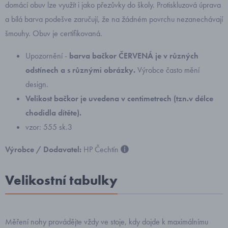
domácí obuv lze využít i jako přezůvky do školy. Protiskluzová úprava
a bílá barva podešve zaručují, že na žádném povrchu nezanechávají
šmouhy. Obuv je certifikovaná.
Upozornění -
barva bačkor ČERVENÁ je v různých
odstínech a s různými obrázky.
Výrobce často mění
design.
Velikost bačkor je uvedena v centimetrech (tzn.v délce
chodidla dítěte).
vzor: 555 sk.3
Výrobce / Dodavatel:
HP Čechtín
Velikostní tabulky
Měření nohy provádějte vždy ve stoje, kdy dojde k maximálnímu