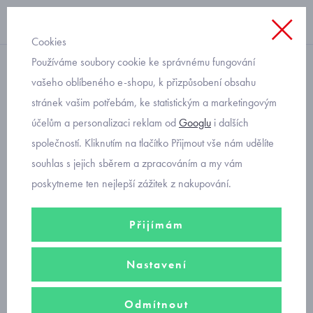
Cookies
Používáme soubory cookie ke správnému fungování
nazouvací HP Čechtín
vašeho oblíbeného e-shopu, k přizpůsobení obsahu
stránek vašim potřebám, ke statistickým a marketingovým
klasické bačkory 555-3
účelům a personalizaci reklam od
Googlu
i dalších
červené
společností. Kliknutím na tlačítko Přijmout vše nám udělíte
souhlas s jejich sběrem a zpracováním a my vám
poskytneme ten nejlepší zážitek z nakupování.
Přijímám
Nastavení
Odmítnout