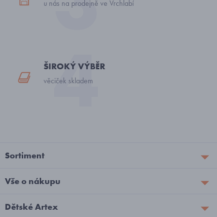
u nás na prodejně ve Vrchlabí
ŠIROKÝ VÝBĚR
věciček skladem
Sortiment
Vše o nákupu
Dětské Artex