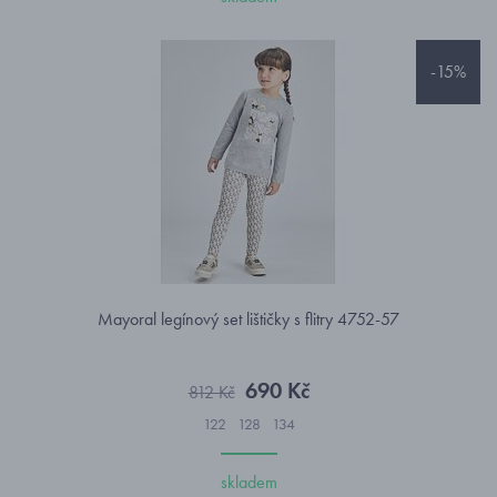
-15%
Mayoral legínový set lištičky s flitry 4752-57
690 Kč
812 Kč
122
128
134
skladem