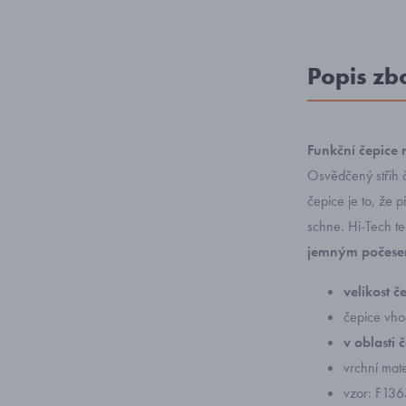
Popis zb
Funkční čepice
Osvědčený střih 
čepice je to, že p
schne. Hi-Tech te
jemným počes
velikost 
čepice vho
v oblasti
vrchní mat
vzor: F13