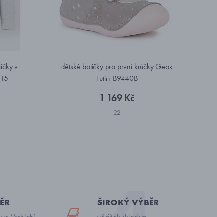
ičky v
dětské botičky pro první krůčky Geox
-15
Tutim B9440B
1 169 Kč
22
ĚR
ŠIROKÝ VÝBĚR
 ve Vrchlabí
věciček skladem