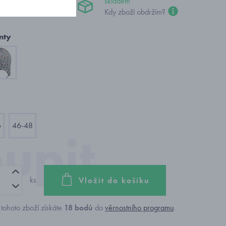
č
skladem
Kdy zboží obdržím?
nty
6
46-48
ks
Vložit do košíku
tohoto zboží získáte
18
bodů
do
věrnostního programu
.