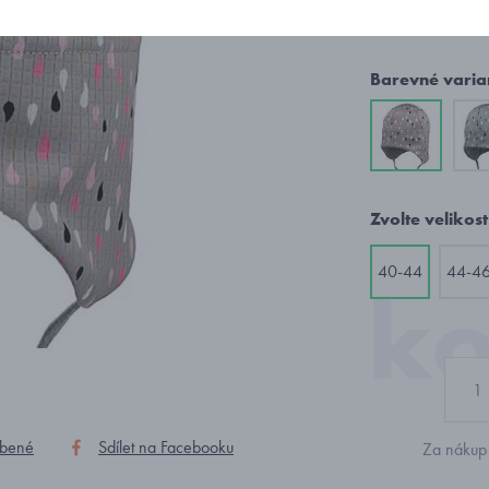
366 K
Barevné varia
Zvolte velikost
40-44
44-4
íbené
Sdílet na Facebooku
Za nákup 