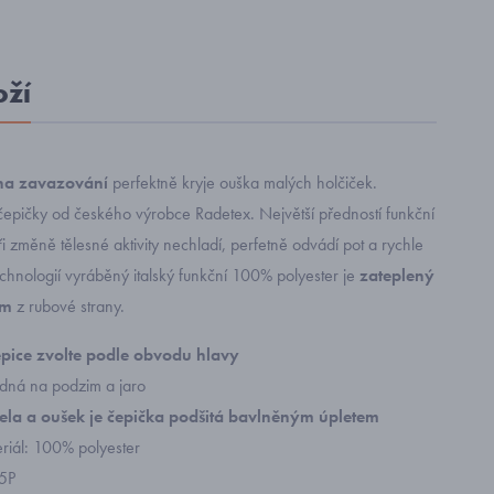
oží
na zavazování
perfektně kryje ouška malých holčiček.
čepičky od českého výrobce Radetex. Největší předností funkční
ři změně tělesné aktivity nechladí, perfetně odvádí pot a rychle
chnologií vyráběný italský funkční 100% polyester je
zateplený
em
z rubové strany.
čepice zvolte podle obvodu hlavy
dná na podzim a jaro
 čela a oušek je čepička podšitá bavlněným úpletem
eriál: 100% polyester
65P