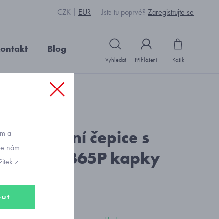
CZK
EUR
Jste tu poprvé?
Zaregistrujte se
ontakt
Blog
Vyhledat
Přihlášení
Košík
P kapky růžové
d: X2005_šedorůžová
cká funkční čepice s
ům a
vše nám
ou RDX F1365P kapky
itek z
é
out