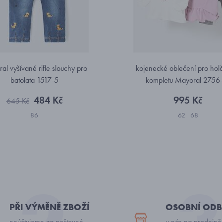
al vyšívané rifle slouchy pro
kojenecké oblečení pro holč
batolata 1517-5
kompletu Mayoral 2756
484 Kč
995 Kč
645 Kč
86
62
68
PŘI VÝMĚNĚ ZBOŽÍ
OSOBNÍ ODB
neúčtujeme za poštovné
u nás na prodejně