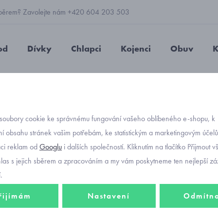
 výběrem? Zavolejte nám +420 604 203 503
od
Dívky
Chlapci
Kojenci
Obuv
K
epičky
funkční
kojenecká funkční čepice s bavlnou RDX F1365
soubory cookie ke správnému fungování vašeho oblíbeného e-shopu, k
Objednávací kó
kojene
í obsahu stránek vašim potřebám, ke statistickým a marketingovým účel
aci reklam od
Googlu
i dalších společností. Kliknutím na tlačítko Přijmout 
bavln
hlas s jejich sběrem a zpracováním a my vám poskytneme ten nejlepší záž
růžov
.
řijímám
Nastavení
Odmítn