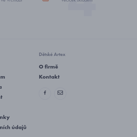
Dětské Artex
O firmě
am
Kontakt
a
st
ínky
ních údajů