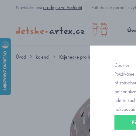
Navštivte naši
prodejnu ve Vrchlabí
Potřebujete poradit s
Úv
Úvod
kojenci
Kojenecké pro holčičky
kojenecké č
Cookies
Používáme 
přizpůsoben
personaliz
udělíte sou
nakupování
P