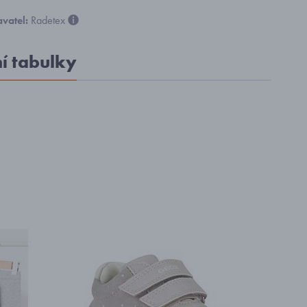
vatel:
Radetex
ní tabulky