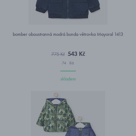
bomber oboustranná modrá bunda větrovka Mayoral 1413
543 Kč
775 Kč
74
86
skladem