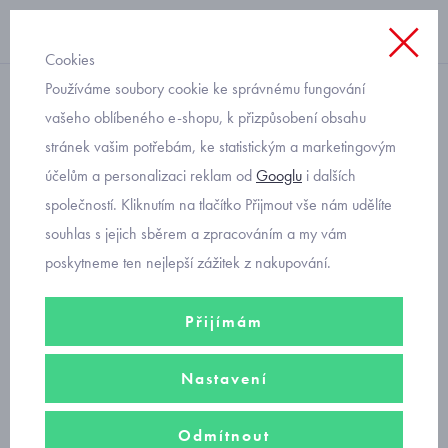
Cookies
Používáme soubory cookie ke správnému fungování
Kojenecké pro chlapečky
vašeho oblíbeného e-shopu, k přizpůsobení obsahu
stránek vašim potřebám, ke statistickým a marketingovým
kojenecké bundy, vesty
účelům a personalizaci reklam od
Googlu
i dalších
společností. Kliknutím na tlačítko Přijmout vše nám udělíte
V nabídce kojenecké
zimní
bundy a
jarní bundy Mayoral
,
souhlas s jejich sběrem a zpracováním a my vám
softshellové
bundy a vesty Fantom pro chlapečky do velikosti 86.
poskytneme ten nejlepší zážitek z nakupování.
Přijímám
kojenecké zimní bundy
Nastavení
kojenecké bundy zateplené
Odmítnout