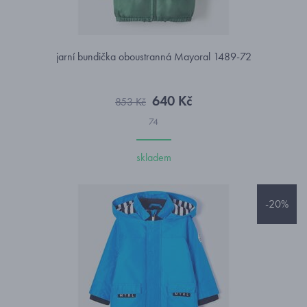
jarní bundička oboustranná Mayoral 1489-72
640 Kč
853 Kč
74
skladem
-20%