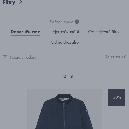
Filtry
Seřadit podle
Doporučujeme
Nejprodávanější
Od nejlevnějšího
Od nejdražšího
38 produktů
Pouze skladem
1
2
3
-30%