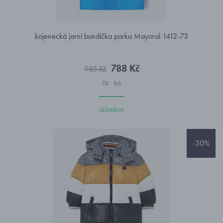
kojenecká jarní bundička parka Mayoral 1412-73
788 Kč
985 Kč
74
86
skladem
-30%