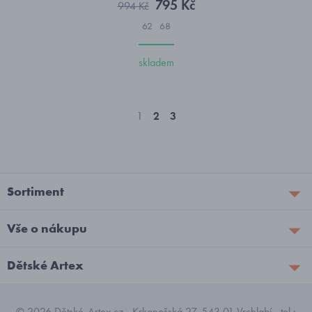
795 Kč
994 Kč
62
68
skladem
1
2
3
Sortiment
Vše o nákupu
Dětské Artex
© 2026 Dětské-Artex.cz - Krkonošská 27, 543 01 Vrchlabí - tel.: