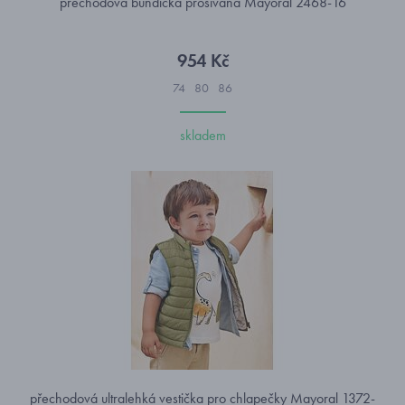
přechodová bundička prošívaná Mayoral 2468-16
954 Kč
74
80
86
skladem
přechodová ultralehká vestička pro chlapečky Mayoral 1372-