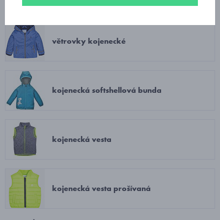
větrovky kojenecké
kojenecká softshellová bunda
kojenecká vesta
kojenecká vesta prošívaná