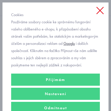
Cookies
Používáme soubory cookie ke správnému fungování
pirátka, nasazovací
vašeho oblíbeného e-shopu, k přizpůsobení obsahu
stránek vašim potřebám, ke statistickým a marketingovým
kojenecká letní čepice pro
účelům a personalizaci reklam od
Googlu
i dalších
chlapečky
společností. Kliknutím na tlačítko Přijmout vše nám udělíte
souhlas s jejich sběrem a zpracováním a my vám
poskytneme ten nejlepší zážitek z nakupování.
Přijímám
Nastavení
Odmítnout