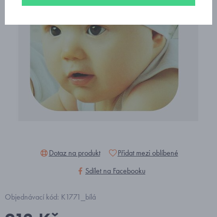
Dotaz na produkt
Přidat mezi oblíbené
Sdílet na Facebooku
Objednávací kód: K1771_bílá