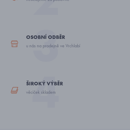
OSOBNÍ ODBĚR
u nás na prodejně ve Vrchlabí
ŠIROKÝ VÝBĚR
věciček skladem