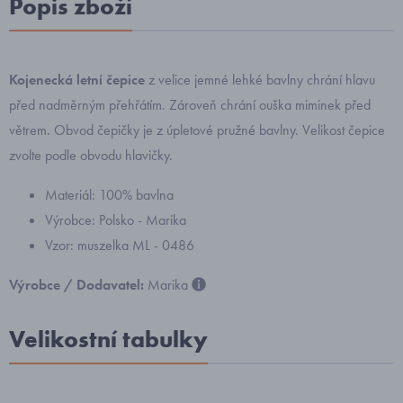
Popis zboží
Kojenecká letní čepice
z velice jemné lehké bavlny chrání hlavu
před nadměrným přehřátím. Zároveň chrání ouška miminek před
větrem. Obvod čepičky je z úpletové pružné bavlny.
Velikost čepice
zvolte podle obvodu hlavičky.
Materiál: 100% bavlna
Výrobce: Polsko - Marika
Vzor: muszelka ML - 0486
Výrobce / Dodavatel:
Marika
Velikostní tabulky