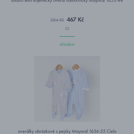
luxusní letní kojenecký overal námořnický Mayoral 1653-44
467 Kč
584 Kč
52
skladem
overálky obrázkové s pejsky Mayoral 1634-55 Cielo