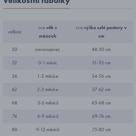
Velikostní tabulky
cca
věk v
cca
výška celé postavy v
velikost
měsících
cm
50
novorozenec
48-50 cm
52
0-1 měsíc
51-53 cm
56
1-2 měsíce
54-56 cm
62
2-3 měsíce
57-62 cm
68
3-6 měsíců
63-68 cm
74
6-9 měsíců
69-74 cm
80
9-12 měsíců
75-80 cm