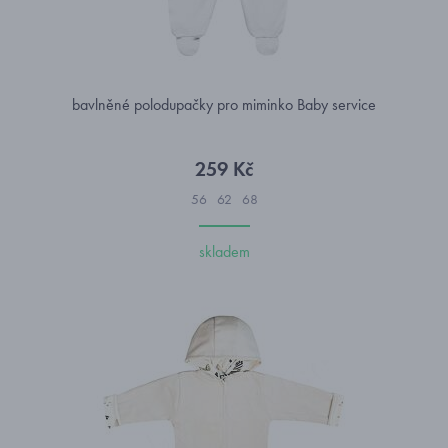
bavlněné polodupačky pro miminko Baby service
259 Kč
56
62
68
skladem