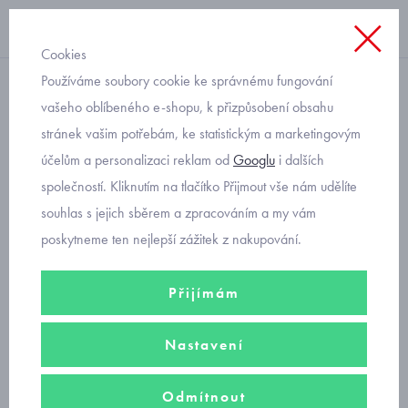
Cookies
Používáme soubory cookie ke správnému fungování
s dlouhým rukávem
vašeho oblíbeného e-shopu, k přizpůsobení obsahu
stránek vašim potřebám, ke statistickým a marketingovým
kojenecké bodyčko
účelům a personalizaci reklam od
Googlu
i dalších
zavinovací béžové
společností. Kliknutím na tlačítko Přijmout vše nám udělíte
souhlas s jejich sběrem a zpracováním a my vám
poskytneme ten nejlepší zážitek z nakupování.
Přijímám
Nastavení
Odmítnout