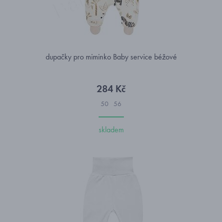
dupačky pro miminko Baby service béžové
284 Kč
50
56
skladem