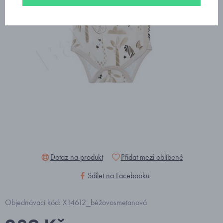
Dotaz na produkt
Přidat mezi oblíbené
Sdílet na Facebooku
Objednávací kód: X14612_béžovosmetanová