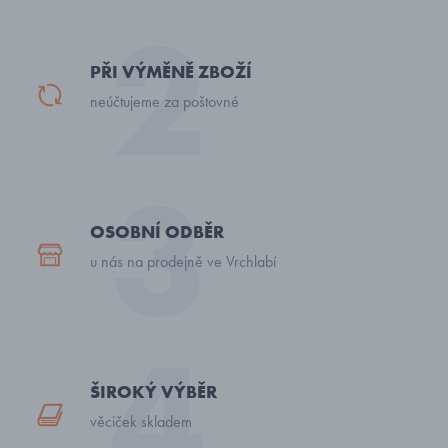
PŘI VÝMĚNĚ ZBOŽÍ
neúčtujeme za poštovné
OSOBNÍ ODBĚR
u nás na prodejně ve Vrchlabí
ŠIROKÝ VÝBĚR
věciček skladem