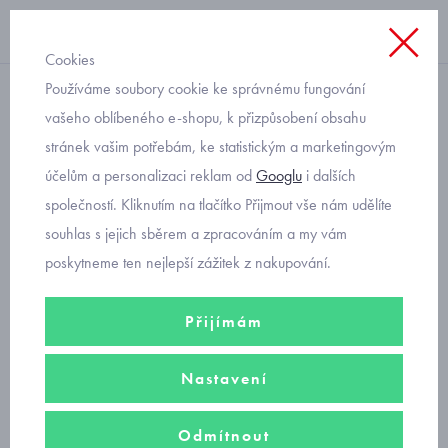
Cookies
Používáme soubory cookie ke správnému fungování
Kojenecké pro chlapečky
vašeho oblíbeného e-shopu, k přizpůsobení obsahu
stránek vašim potřebám, ke statistickým a marketingovým
dětské body
účelům a personalizaci reklam od
Googlu
i dalších
společností. Kliknutím na tlačítko Přijmout vše nám udělíte
V nabídce
body
pro miminka
s krátkým rukávem
, body
s
souhlas s jejich sběrem a zpracováním a my vám
dlouhým rukávem
a kojenecké
zavinovací
body od velikosti 50
poskytneme ten nejlepší zážitek z nakupování.
do velikosti 86.
Přijímám
dětské body s krátkým rukávem
Nastavení
Odmítnout