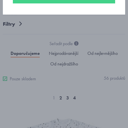
dětské body s dlouhým rukávem
Filtry
Seřadit podle
Doporučujeme
Nejprodávanější
Od nejlevnějšího
Od nejdražšího
56 produktů
Pouze skladem
1
2
3
4