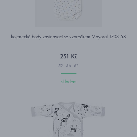
kojenecké body zavinovací se vzorečkem Mayoral 1703-58
251 Kč
52
56
62
skladem