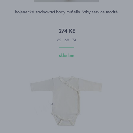
kojenecké zavinovací body mušelín Baby service modré
274 Kč
62
68
74
skladem