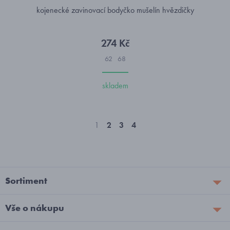
kojenecké zavinovací bodyčko mušelín hvězdičky
274 Kč
62
68
skladem
1
2
3
4
Sortiment
Vše o nákupu