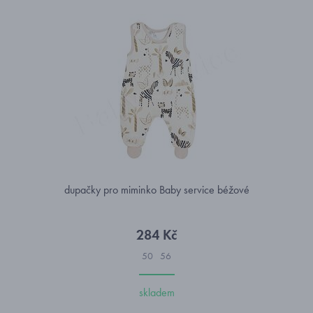
dupačky pro miminko Baby service béžové
284 Kč
50
56
skladem