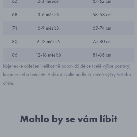
62
2-3 měsíce
57-62 cm
68
3-6 měsíců
63-68 cm
74
6-9 měsíců
69-74 cm
80
9-12 měsíců
75-80 cm
86
12-18 měsíců
81-86 cm
Kojenecké oblečení velikostně odpovídá délce (celé výšce postavy)
kojence nebo batolete. Velikost zvolte podle skutečné výšky Vašeho
dítěte.
Mohlo by se vám líbit