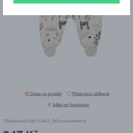
Dotaz na produkt
Přidat mezi oblíbené
Sdílet na Facebooku
Objednávací kód: X1465_béžovosmetanová