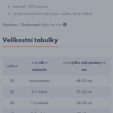
materiál: 100% bavlna
vysoký ohrnovací pružný pas z úpletu, který neškrtí
Výrobce / Dodavatel:
Baby Service
Velikostní tabulky
cca
věk v
cca
výška celé postavy v
velikost
měsících
cm
50
novorozenec
48-50 cm
52
0-1 měsíc
51-53 cm
56
1-2 měsíce
54-56 cm