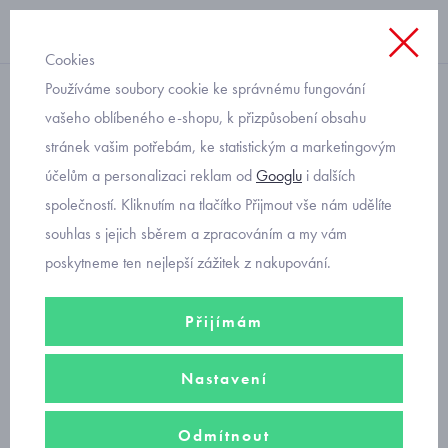
Cookies
Používáme soubory cookie ke správnému fungování
bavlněné
vašeho oblíbeného e-shopu, k přizpůsobení obsahu
stránek vašim potřebám, ke statistickým a marketingovým
kojenecké polodupačky
účelům a personalizaci reklam od
Googlu
i dalších
Baby service safari béžové
společností. Kliknutím na tlačítko Přijmout vše nám udělíte
souhlas s jejich sběrem a zpracováním a my vám
poskytneme ten nejlepší zážitek z nakupování.
Přijímám
Nastavení
Odmítnout