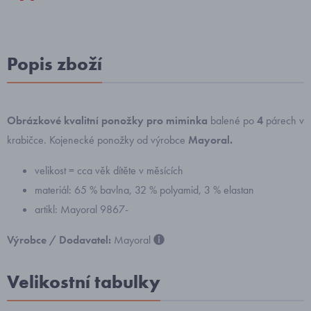
Popis zboží
Obrázkové kvalitní ponožky pro miminka
balené po
4
párech v
krabičce. Kojenecké ponožky od výrobce
Mayoral.
velikost = cca věk dítěte v měsících
materiál: 65 % bavlna, 32 % polyamid, 3 % elastan
artikl: Mayoral 9867-
Výrobce / Dodavatel:
Mayoral
Velikostní tabulky