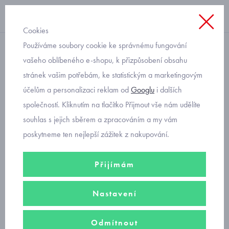
Cookies
Používáme soubory cookie ke správnému fungování
ponožky
vašeho oblíbeného e-shopu, k přizpůsobení obsahu
stránek vašim potřebám, ke statistickým a marketingovým
kojenecké ponožky 4 páry
účelům a personalizaci reklam od
Googlu
i dalších
Mayoral 9867-72
společností. Kliknutím na tlačítko Přijmout vše nám udělíte
souhlas s jejich sběrem a zpracováním a my vám
poskytneme ten nejlepší zážitek z nakupování.
Přijímám
Nastavení
Odmítnout