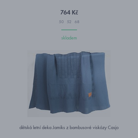
764 Kč
50
52
68
skladem
dětská letní deka Jamiks z bambusové viskózy Casjo