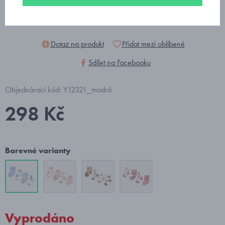
Dotaz na produkt
Přidat mezi oblíbené
Sdílet na Facebooku
Objednávací kód: Y12321_modrá
298 Kč
Barevné varianty
Vyprodáno