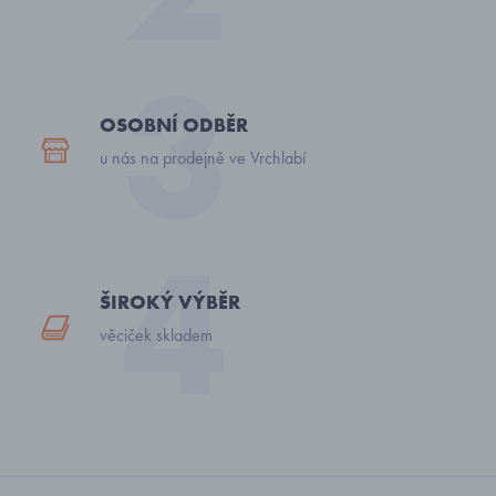
OSOBNÍ ODBĚR
u nás na prodejně ve Vrchlabí
ŠIROKÝ VÝBĚR
věciček skladem