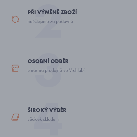
PŘI VÝMĚNĚ ZBOŽÍ
neúčtujeme za poštovné
OSOBNÍ ODBĚR
u nás na prodejně ve Vrchlabí
ŠIROKÝ VÝBĚR
věciček skladem