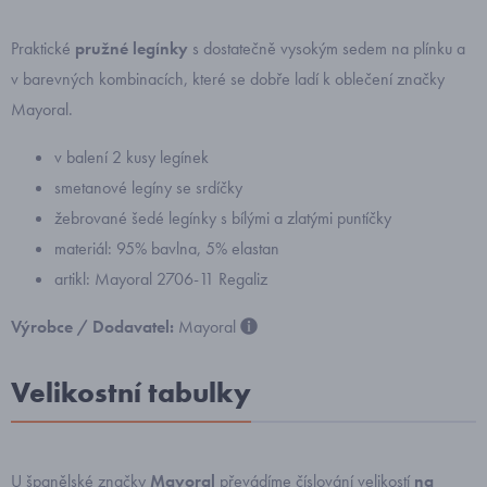
Praktické
pružné legínky
s dostatečně vysokým sedem na plínku a
v barevných kombinacích, které se dobře ladí k oblečení značky
Mayoral.
v balení 2 kusy legínek
smetanové legíny se srdíčky
žebrované šedé legínky s bílými a zlatými puntíčky
materiál: 95% bavlna, 5% elastan
artikl: Mayoral 2706-11 Regaliz
Výrobce / Dodavatel:
Mayoral
Velikostní tabulky
U španělské značky
Mayoral
převádíme číslování velikostí
na