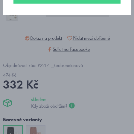
Dotaz na produkt
Přidat mezi oblíbené
Sdílet na Facebooku
Objednávací kód: P22171_šedosmetanová
474 Kč
332 Kč
skladem
Kdy zboží obdržím?
Barevné varianty