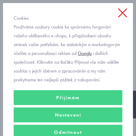
Cookies
Používáme soubory cookie ke správnému fungování
legínky
vašeho oblíbeného e-shopu, k přizpůsobení obsahu
stránek vašim potřebám, ke statistickým a marketingovým
legínky pro miminka dva
účelům a personalizaci reklam od
Googlu
i dalších
kusy v balení Mayoral 2706-
společností. Kliknutím na tlačítko Přijmout vše nám udělíte
11
souhlas s jejich sběrem a zpracováním a my vám
poskytneme ten nejlepší zážitek z nakupování.
Přijímám
-30%
Nastavení
Odmítnout