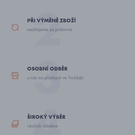
PŘI VÝMĚNĚ ZBOŽÍ
neúčtujeme za poštovné
OSOBNÍ ODBĚR
u nás na prodejně ve Vrchlabí
ŠIROKÝ VÝBĚR
věciček skladem