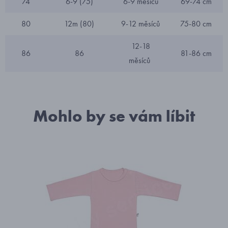
74
6-9 (75)
6-9 měsíců
69-74 cm
80
12m (80)
9-12 měsíců
75-80 cm
12-18
86
86
81-86 cm
měsíců
Mohlo by se vám líbit