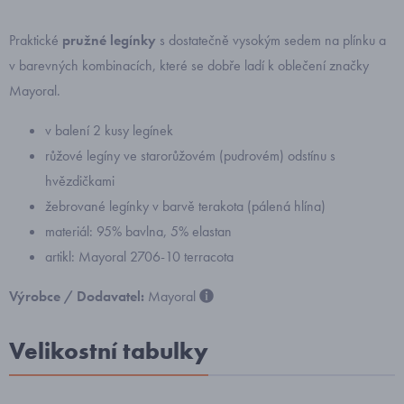
Praktické
pružné legínky
s dostatečně vysokým sedem na plínku a
v barevných kombinacích, které se dobře ladí k oblečení značky
Mayoral.
v balení 2 kusy legínek
růžové legíny ve starorůžovém (pudrovém) odstínu s
hvězdičkami
žebrované legínky v barvě terakota (pálená hlína)
materiál: 95% bavlna, 5% elastan
artikl: Mayoral 2706-10 terracota
Výrobce / Dodavatel:
Mayoral
Velikostní tabulky