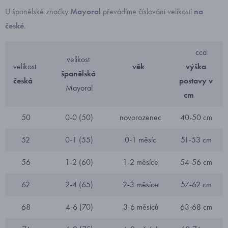
U španělské značky
Mayoral
převádíme číslování velikostí
na
české
.
cca
velikost
velikost
věk
výška
španělská
česká
postavy v
Mayoral
cm
50
0-0 (50)
novorozenec
40-50 cm
52
0-1 (55)
0-1 měsíc
51-53 cm
56
1-2 (60)
1-2 měsíce
54-56 cm
62
2-4 (65)
2-3 měsíce
57-62 cm
68
4-6 (70)
3-6 měsíců
63-68 cm