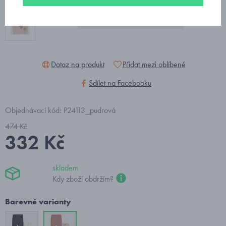
Dotaz na produkt
Přidat mezi oblíbené
Sdílet na Facebooku
Objednávací kód: P24113_pudrová
474 Kč
332 Kč
skladem
Kdy zboží obdržím?
Barevné varianty