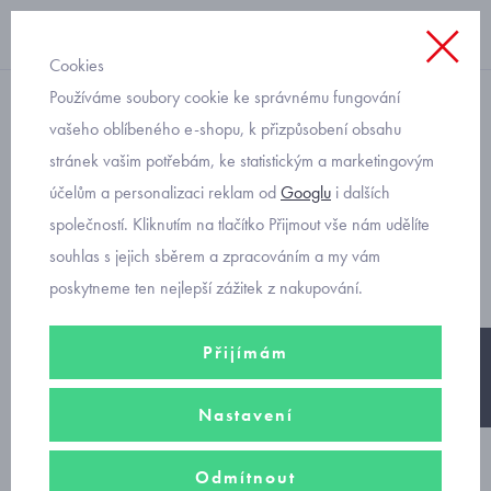
Cookies
Používáme soubory cookie ke správnému fungování
legínky
vašeho oblíbeného e-shopu, k přizpůsobení obsahu
stránek vašim potřebám, ke statistickým a marketingovým
legínky pro miminka dva
účelům a personalizaci reklam od
Googlu
i dalších
kusy v balení Mayoral 2706-
společností. Kliknutím na tlačítko Přijmout vše nám udělíte
10
souhlas s jejich sběrem a zpracováním a my vám
poskytneme ten nejlepší zážitek z nakupování.
Přijímám
-30%
Nastavení
Odmítnout