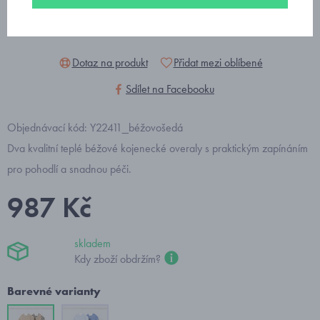
Dotaz na produkt
Přidat mezi oblíbené
Sdílet na Facebooku
Objednávací kód: Y22411_béžovošedá
Dva kvalitní teplé béžové kojenecké overaly s praktickým zapínáním
pro pohodlí a snadnou péči.
987 Kč
skladem
Kdy zboží obdržím?
Barevné varianty