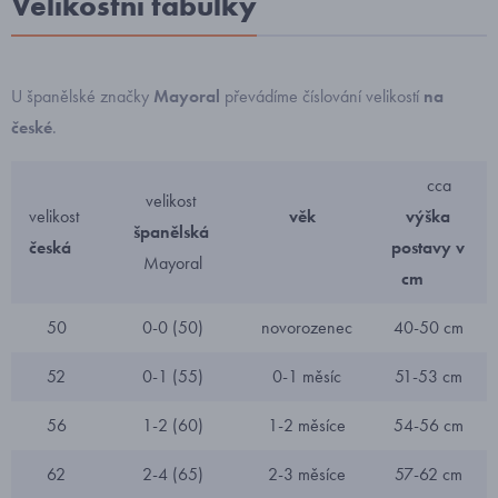
Velikostní tabulky
U španělské značky
Mayoral
převádíme číslování velikostí
na
české
.
cca
velikost
velikost
věk
výška
španělská
česká
postavy v
Mayoral
cm
50
0-0 (50)
novorozenec
40-50 cm
52
0-1 (55)
0-1 měsíc
51-53 cm
56
1-2 (60)
1-2 měsíce
54-56 cm
62
2-4 (65)
2-3 měsíce
57-62 cm