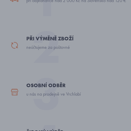
při objednávce nad 2 000 Kč na Slovensko nad 120 €
PŘI VÝMĚNĚ ZBOŽÍ
neúčtujeme za poštovné
OSOBNÍ ODBĚR
u nás na prodejně ve Vrchlabí