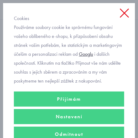
Cookies
Používáme soubory cookie ke správnému fungování
teplý, sametový
vašeho oblíbeného e-shopu, k přizpůsobení obsahu
stránek vašim potřebám, ke statistickým a marketingovým
kojenecké teplé overaly se
účelům a personalizaci reklam od
Googlu
i dalších
zvířátky Mayoral 2719-53
společností. Kliknutím na tlačítko Přijmout vše nám udělíte
souhlas s jejich sběrem a zpracováním a my vám
poskytneme ten nejlepší zážitek z nakupování.
Přijímám
Nastavení
Odmítnout