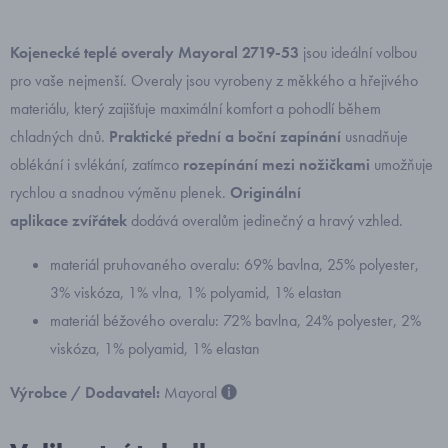
Kojenecké teplé overaly Mayoral 2719-53
jsou ideální volbou
pro vaše nejmenší. Overaly jsou vyrobeny z měkkého a hřejivého
materiálu, který zajišťuje maximální komfort a pohodlí během
chladných dnů.
Praktické přední a boční zapínání
usnadňuje
oblékání i svlékání, zatímco
rozepínání mezi nožičkami
umožňuje
rychlou a snadnou výměnu plenek.
Originální
aplikace zvířátek
dodává overalům jedinečný a hravý vzhled.
materiál pruhovaného overalu: 69% bavlna, 25% polyester,
3% viskóza, 1% vlna, 1% polyamid, 1% elastan
materiál béžového overalu: 72% bavlna, 24% polyester, 2%
viskóza, 1% polyamid, 1% elastan
Výrobce / Dodavatel:
Mayoral