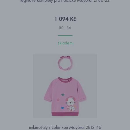
legínové komplety pro holčičku Mayoral 2786-22
1 094 Kč
80
86
skladem
mikinošaty s čelenkou Mayoral 2812-46