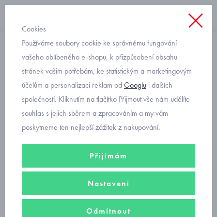
Cookies
Používáme soubory cookie ke správnému fungování
bavlněné
vašeho oblíbeného e-shopu, k přizpůsobení obsahu
stránek vašim potřebám, ke statistickým a marketingovým
kojenecký overal se zajíčky
účelům a personalizaci reklam od
Googlu
i dalších
s přehrnovacími nohavicemi
společností. Kliknutím na tlačítko Přijmout vše nám udělíte
Mayoral 1707-24
souhlas s jejich sběrem a zpracováním a my vám
poskytneme ten nejlepší zážitek z nakupování.
Přijímám
Nastavení
Odmítnout