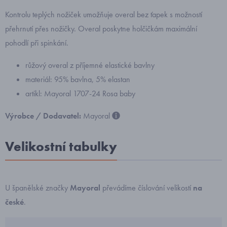
Kontrolu teplých nožiček umožňuje overal bez ťapek s možností
přehrnutí přes nožičky. Overal poskytne holčičkám maximální
pohodlí při spinkání.
růžový overal z příjemné elastické bavlny
materiál: 95% bavlna, 5% elastan
artikl: Mayoral 1707-24 Rosa baby
Výrobce / Dodavatel:
Mayoral
Velikostní tabulky
U španělské značky
Mayoral
převádíme číslování velikostí
na
české
.