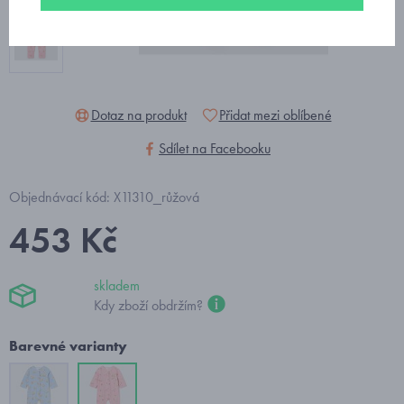
Dotaz na produkt
Přidat mezi oblíbené
Sdílet na Facebooku
Objednávací kód: X11310_růžová
453 Kč
skladem
Kdy zboží obdržím?
Barevné varianty