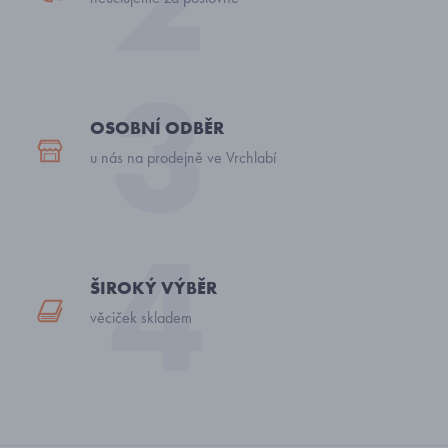
OSOBNÍ ODBĚR
u nás na prodejně ve Vrchlabí
ŠIROKÝ VÝBĚR
věciček skladem