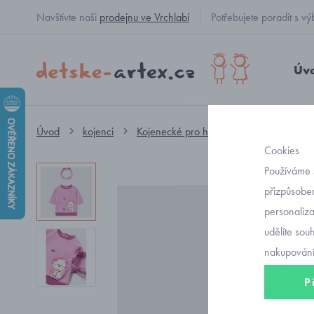
Navštivte naši
prodejnu ve Vrchlabí
Potřebujete poradit s
Úv
Úvod
kojenci
Kojenecké pro holčičky
mikinka, sve
Cookies
Používáme 
přizpůsoben
personaliz
udělíte sou
nakupování
P