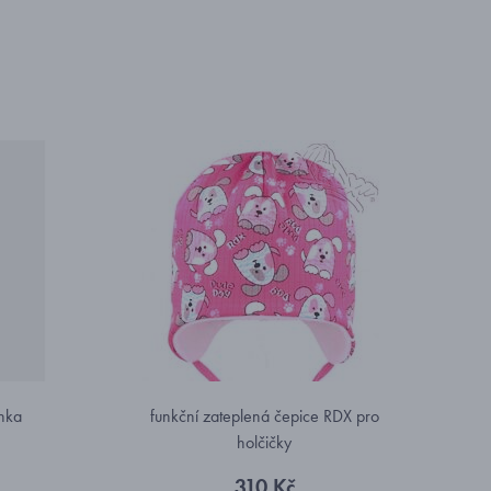
nka
funkční zateplená čepice RDX pro
holčičky
310 Kč