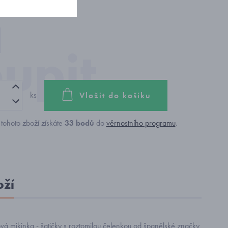
ks
Vložit do košíku
tohoto zboží získáte
33
bodů
do
věrnostního programu
.
oží
vá mikinka - šatičky s roztomilou čelenkou od španělské značky