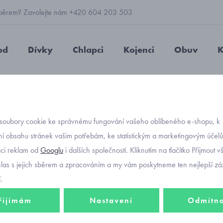
 výběrem? Zavolejte nám +420 604 203 503
od
Dívky
Chlapci
Kojenci
Obuv
K
týrek, kabátek
mikina
bez kapuce
mikinošaty s čelenkou 
soubory cookie ke správnému fungování vašeho oblíbeného e-shopu, k
Objednávací kód
mikino
í obsahu stránek vašim potřebám, ke statistickým a marketingovým účel
aci reklam od
Googlu
i dalších společností. Kliknutím na tlačítko Přijmout 
2812-4
hlas s jejich sběrem a zpracováním a my vám poskytneme ten nejlepší záž
.
řijímám
Nastavení
Odmítn
667 K