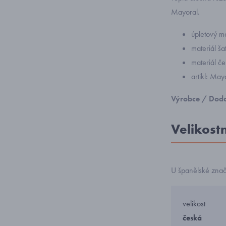
Mayoral.
úpletový m
materiál š
materiál č
artikl: Ma
Výrobce / Doda
Velikost
U španělské zna
velikost
česká