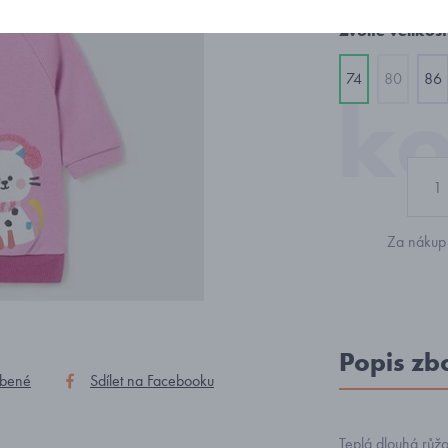
Zvolte velikost
74
80
86
Za nákup 
Popis zb
íbené
Sdílet na Facebooku
Teplá dlouhá růžo