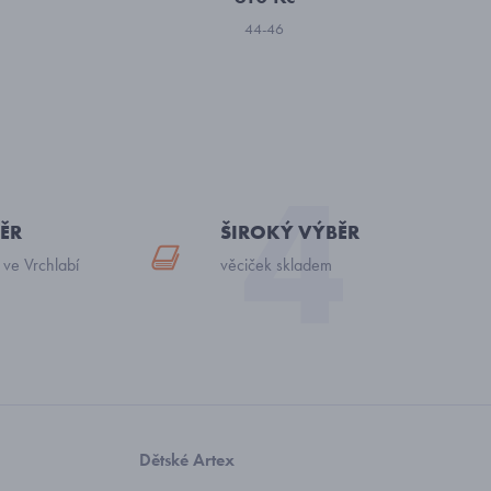
44-46
ĚR
ŠIROKÝ VÝBĚR
 ve Vrchlabí
věciček skladem
Dětské Artex