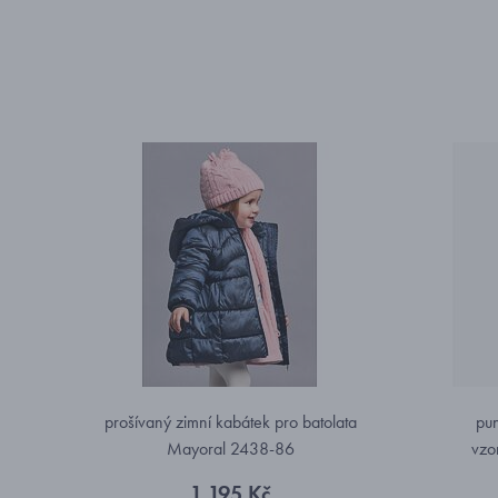
prošívaný zimní kabátek pro batolata
pun
Mayoral 2438-86
vzo
1 195 Kč