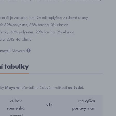
ateriál je zateplen jemným mikroplyšem z rubové strany
atů: 59% polyester, 38% bavlna, 3% elastan
elenky: 69% polyester, 29% bavlna, 2% elastan
yoral 2812-46 Chicle
vatel:
Mayoral
ní tabulky
čky
Mayoral
převádíme číslování velikostí
na české
.
velikost
cca
výška
věk
španělská
postavy v cm
Mayoral