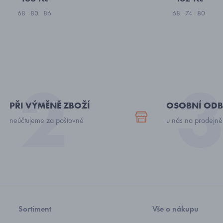
68
80
86
68
74
80
PŘI VÝMĚNĚ ZBOŽÍ
OSOBNÍ ODB
neúčtujeme za poštovné
u nás na prodejně
Sortiment
Vše o nákupu