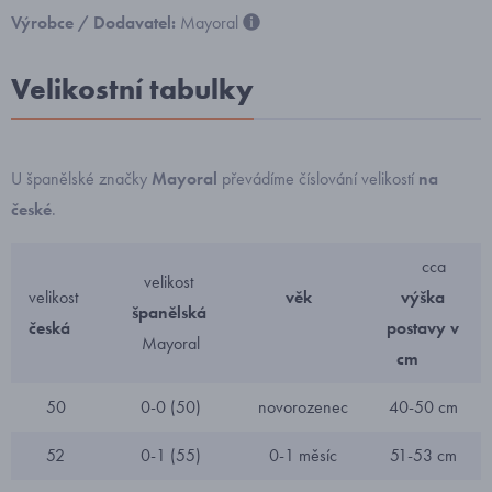
Výrobce / Dodavatel:
Mayoral
Velikostní tabulky
U španělské značky
Mayoral
převádíme číslování velikostí
na
české
.
cca
velikost
velikost
věk
výška
španělská
česká
postavy v
Mayoral
cm
50
0-0 (50)
novorozenec
40-50 cm
52
0-1 (55)
0-1 měsíc
51-53 cm