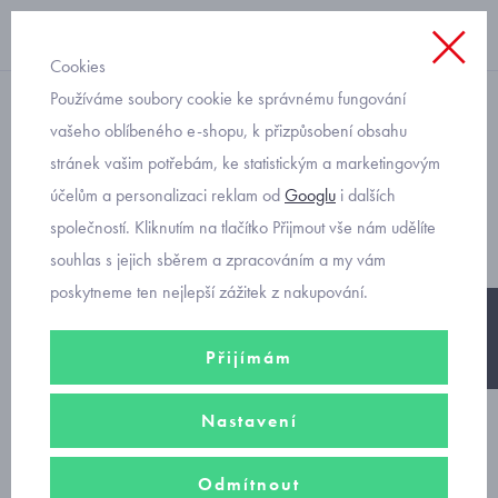
Cookies
Používáme soubory cookie ke správnému fungování
svetry
vašeho oblíbeného e-shopu, k přizpůsobení obsahu
stránek vašim potřebám, ke statistickým a marketingovým
kojenecký pulovr svetřík
účelům a personalizaci reklam od
Googlu
i dalších
Mayoral 2370-19
společností. Kliknutím na tlačítko Přijmout vše nám udělíte
souhlas s jejich sběrem a zpracováním a my vám
poskytneme ten nejlepší zážitek z nakupování.
-25%
Přijímám
Nastavení
Odmítnout