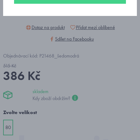
Dotaz na produkt
Přidat mezi oblíbené
Sdílet na Facebooku
Objednávací kód: P21468_šedomodrá
515 Kč
386 Kč
skladem
Kdy zboží obdržím?
Zvolte velikost
80