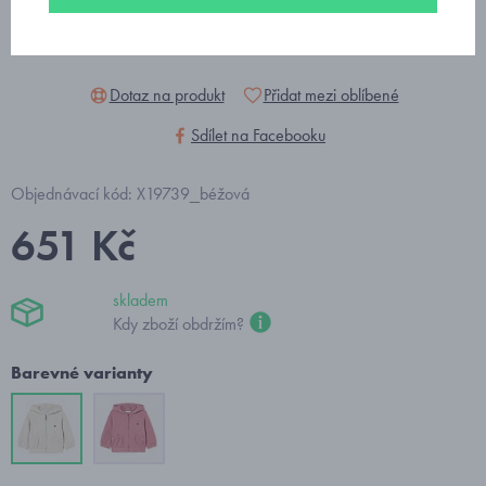
Dotaz na produkt
Přidat mezi oblíbené
Sdílet na Facebooku
Objednávací kód: X19739_béžová
651 Kč
skladem
Kdy zboží obdržím?
Barevné varianty