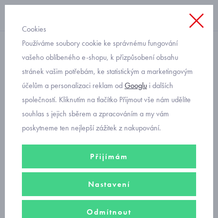
Cookies
Používáme soubory cookie ke správnému fungování
s kapucí
vašeho oblíbeného e-shopu, k přizpůsobení obsahu
stránek vašim potřebám, ke statistickým a marketingovým
luxusní kojenecká mikina
účelům a personalizaci reklam od
Googlu
i dalších
Mayoral 2485-33
společností. Kliknutím na tlačítko Přijmout vše nám udělíte
souhlas s jejich sběrem a zpracováním a my vám
poskytneme ten nejlepší zážitek z nakupování.
Přijímám
Nastavení
Odmítnout