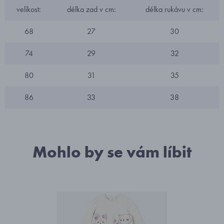
velikost:
délka zad v cm:
délka rukávu v cm:
68
27
30
74
29
32
80
31
35
86
33
38
Mohlo by se vám líbit