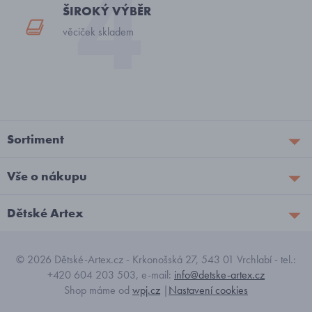
ŠIROKÝ VÝBĚR
věciček skladem
Sortiment
Vše o nákupu
Dětské Artex
© 2026 Dětské-Artex.cz - Krkonošská 27, 543 01 Vrchlabí - tel.:
+420 604 203 503, e-mail:
info@detske-artex.cz
Shop máme od
wpj.cz
|
Nastavení cookies