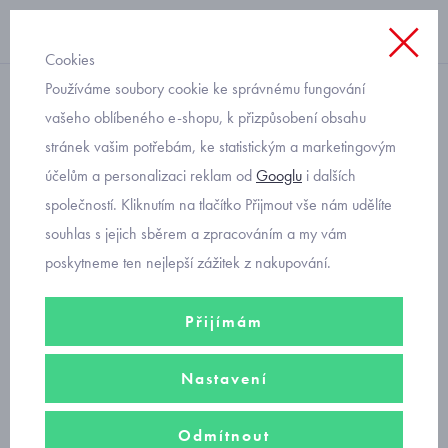
Cookies
Používáme soubory cookie ke správnému fungování
mikinka, svetýrek, kabátek
vašeho oblíbeného e-shopu, k přizpůsobení obsahu
stránek vašim potřebám, ke statistickým a marketingovým
kojenecké mikiny
účelům a personalizaci reklam od
Googlu
i dalších
společností. Kliknutím na tlačítko Přijmout vše nám udělíte
Mikiny pro holčičky
od miminka až po batole
do velikosti 86
. V
souhlas s jejich sběrem a zpracováním a my vám
nabídce praktické mikinky na zip i originální mikiny Mayoral.
poskytneme ten nejlepší zážitek z nakupování.
Přijímám
kojenecké mikiny s kapucí
Nastavení
kojenecké mikiny bez kapuce
Odmítnout