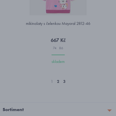
mikinošaty s čelenkou Mayoral 2812-46
667 Kč
74
86
skladem
1
2
3
Sortiment