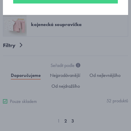
kojenecká soupravička
Filtry
Seřadit podle
Doporučujeme
Nejprodávanější
Od nejlevnějšího
Od nejdražšího
52 produktů
Pouze skladem
1
2
3