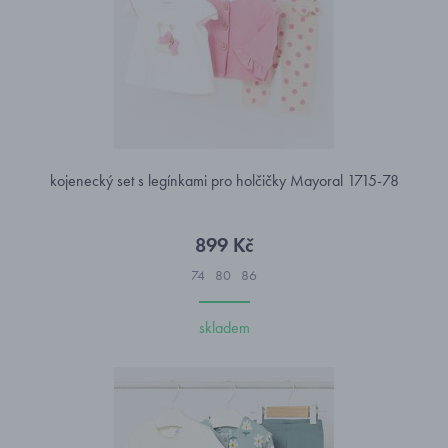
kojenecký set s legínkami pro holčičky Mayoral 1715-78
899 Kč
74
80
86
skladem