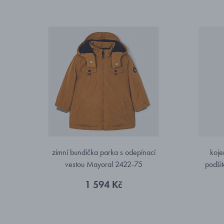
zimní bundička parka s odepínací
koje
vestou Mayoral 2422-75
podši
1 594 Kč