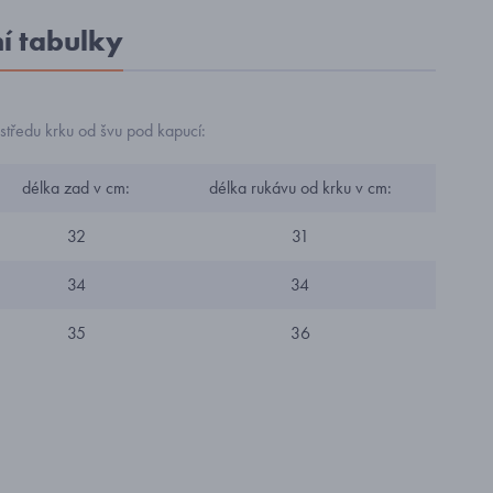
ní tabulky
tředu krku od švu pod kapucí:
délka zad v cm:
délka rukávu od krku v cm:
32
31
34
34
35
36