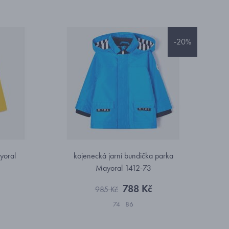
-20%
yoral
kojenecká jarní bundička parka
Mayoral 1412-73
788 Kč
985 Kč
74
86