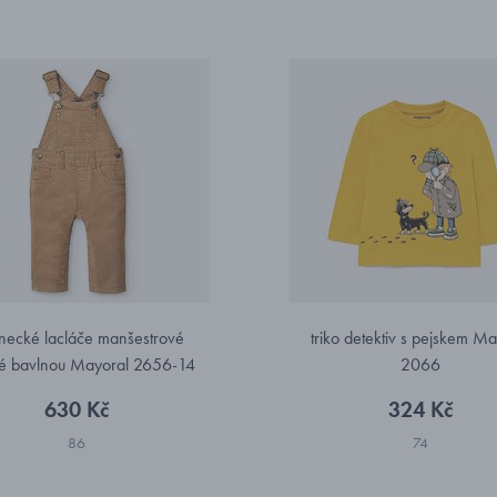
necké lacláče manšestrové
triko detektiv s pejskem Ma
té bavlnou Mayoral 2656-14
2066
630 Kč
324 Kč
86
74