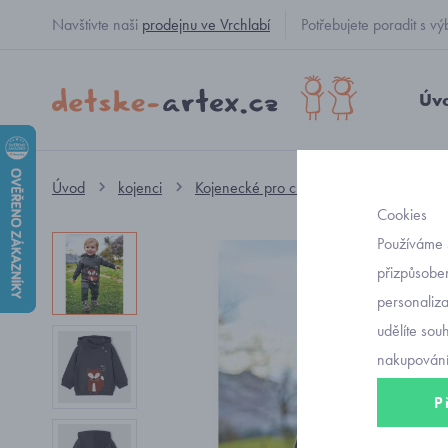
Navštivte naši
prodejnu ve Vrchlabí
Potřebujete poradit s
Úv
Úvod
kojenci
Kojenecké pro chlapečky
mikiny, sv
Cookies
Používáme 
přizpůsoben
personaliz
udělíte sou
nakupování
P