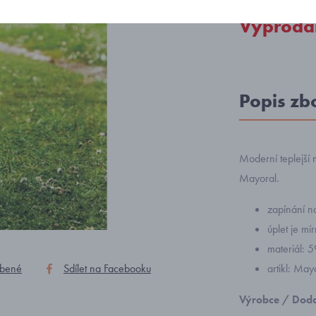
Vyprodá
Popis zb
Moderní teplejší 
Mayoral.
zapínání n
úplet je m
materiál: 
íbené
Sdílet na Facebooku
artikl: Ma
Výrobce / Doda