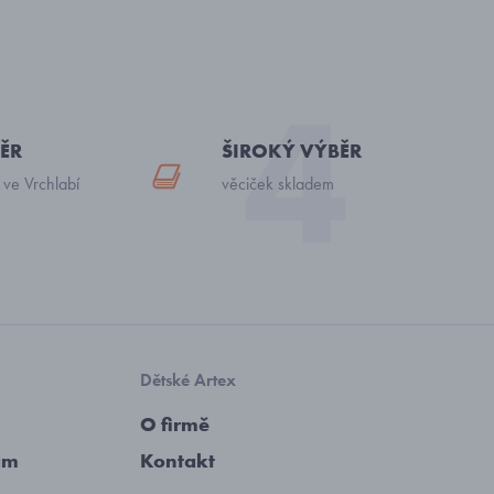
ĚR
ŠIROKÝ VÝBĚR
 ve Vrchlabí
věciček skladem
Dětské Artex
O firmě
am
Kontakt