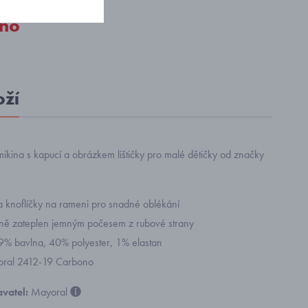
no
oží
mikina s kapucí a obrázkem lištičky pro malé dětičky od značky
a knoflíčky na rameni pro snadné oblékání
írně zateplen jemným počesem z rubové strany
59% bavlna, 40% polyester, 1% elastan
yoral 2412-19 Carbono
vatel:
Mayoral