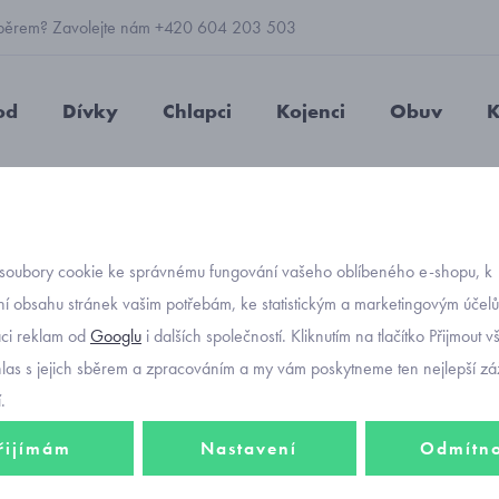
 výběrem? Zavolejte nám +420 604 203 503
od
Dívky
Chlapci
Kojenci
Obuv
K
etry, kabátky
mikiny
s kapucí
mikina s liškou pro batolata 
soubory cookie ke správnému fungování vašeho oblíbeného e-shopu, k
Objednávací kód
mikina
í obsahu stránek vašim potřebám, ke statistickým a marketingovým účel
aci reklam od
Googlu
i dalších společností. Kliknutím na tlačítko Přijmout 
Mayora
hlas s jejich sběrem a zpracováním a my vám poskytneme ten nejlepší záž
.
řijímám
Nastavení
Odmítn
692 K