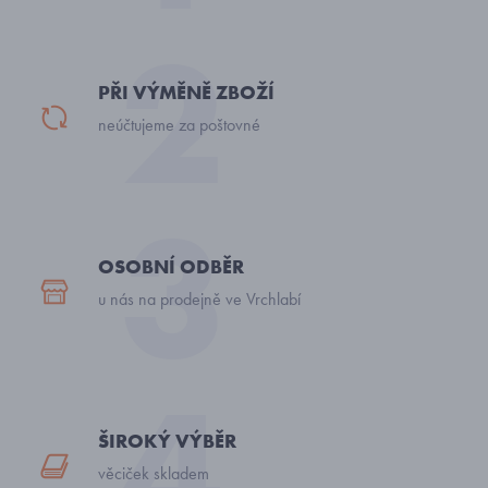
PŘI VÝMĚNĚ ZBOŽÍ
neúčtujeme za poštovné
OSOBNÍ ODBĚR
u nás na prodejně ve Vrchlabí
ŠIROKÝ VÝBĚR
věciček skladem