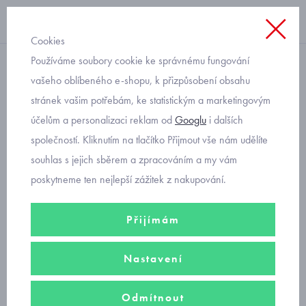
Cookies
Používáme soubory cookie ke správnému fungování
bez kapuce
vašeho oblíbeného e-shopu, k přizpůsobení obsahu
stránek vašim potřebám, ke statistickým a marketingovým
mikina s panenkou Mayoral
účelům a personalizaci reklam od
Googlu
i dalších
2476-13
společností. Kliknutím na tlačítko Přijmout vše nám udělíte
souhlas s jejich sběrem a zpracováním a my vám
poskytneme ten nejlepší zážitek z nakupování.
Přijímám
Nastavení
Odmítnout