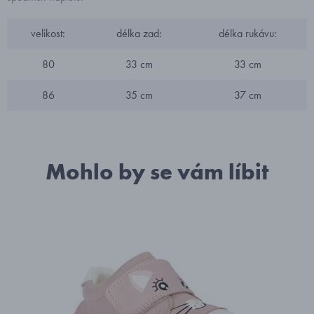
velikost:
délka zad:
délka rukávu:
80
33 cm
33 cm
86
35 cm
37 cm
Mohlo by se vám líbit