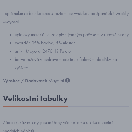
Teplá mikinka bez kapuce s roztomilou vyšívkou od španělské značky
Mayoral.
úpletový materiál je zateplen jemným počesem z rubové strany
materiál: 95% bavlna, 5% elastan
artikl: Mayoral 2476-13 Petalo
barva růžová v pudrovém odstínu s fialovými doplňky na
vyšívce
Výrobce / Dodavatel:
Mayoral
Velikostní tabulky
Záda i rukáv mikiny jsou měřeny včetně lemu u krku a včetně
spodních nápletů.