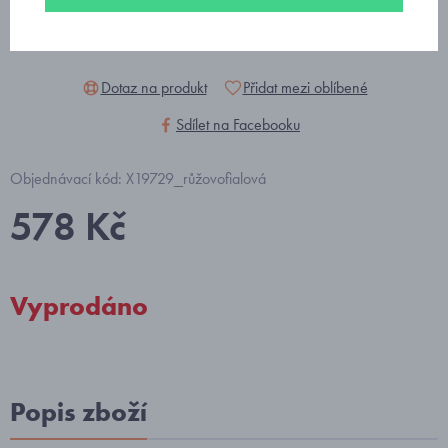
Dotaz na produkt
Přidat mezi oblíbené
Sdílet na Facebooku
Objednávací kód: X19729_růžovofialová
578 Kč
Vyprodáno
Popis zboží