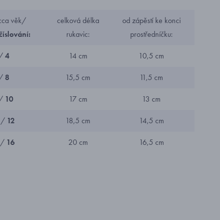
 cca věk/
celková délka
od zápěstí ke konci
číslování:
rukavic:
prostředníčku:
/
4
14 cm
10,5 cm
/
8
15,5 cm
11,5 cm
 /
10
17 cm
13 cm
 /
12
18,5 cm
14,5 cm
 /
16
20 cm
16,5 cm