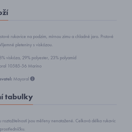
oží
stové rukavice na podzim, mírnou zimu a chladné jaro. Prstové
příjemné pleteniny s viskózou.
48% viskóza, 29% polyester, 23% polyamid
yoral 10585-56 Marino
vatel:
Mayoral
ní tabulky
 roztažitelností jsou měřeny nenatažené. Celková délka rukavic
prostředníčku.