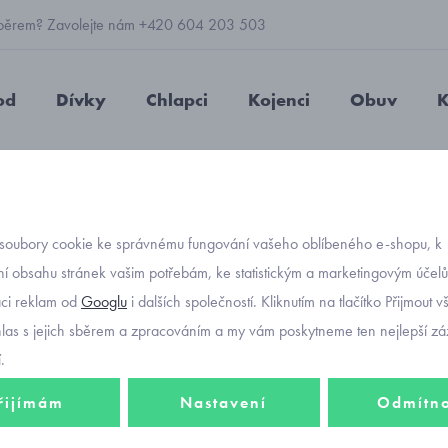
 výběrem? Zavolejte nám +420 604 203 503
od
Dívky
Chlapci
Kojenci
Obuv
K
é pletené rukavice Mayoral 10585-56
soubory cookie ke správnému fungování vašeho oblíbeného e-shopu, k
Objednávací kó
modré 
í obsahu stránek vašim potřebám, ke statistickým a marketingovým účel
aci reklam od
Googlu
i dalších společností. Kliknutím na tlačítko Přijmout 
Mayor
hlas s jejich sběrem a zpracováním a my vám poskytneme ten nejlepší záž
.
řijímám
Nastavení
Odmítn
160 K