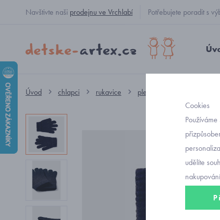
Navštivte naši
prodejnu ve Vrchlabí
Potřebujete poradit s
Úv
Úvod
chlapci
rukavice
pletené
modré prstov
Cookies
Používáme 
přizpůsoben
personaliz
udělíte sou
nakupování
P