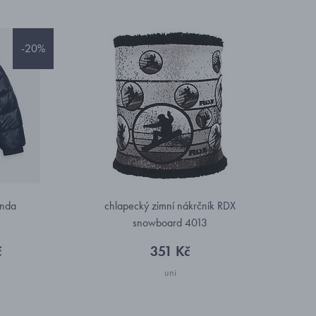
-20%
unda
chlapecký zimní nákrčník RDX
snowboard 4013
č
351 Kč
uni