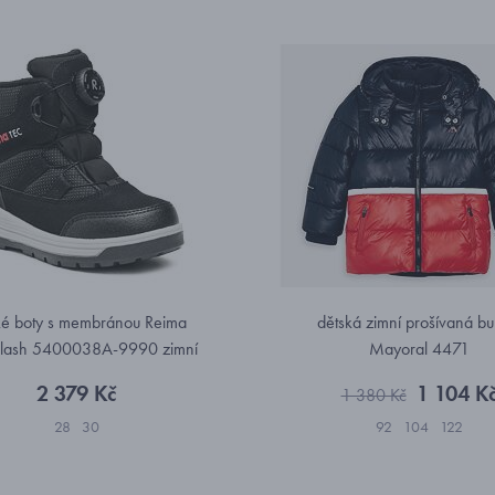
ké boty s membránou Reima
dětská zimní prošívaná b
eFlash 5400038A-9990 zimní
Mayoral 4471
2 379 Kč
1 104 K
1 380 Kč
28
30
92
104
122