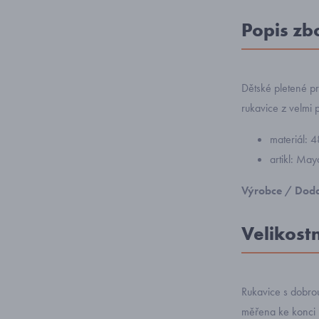
Popis zb
Dětské pletené pr
rukavice z velmi 
materiál: 
artikl: Ma
Výrobce / Doda
Velikost
Rukavice s dobrou
měřena ke konci 