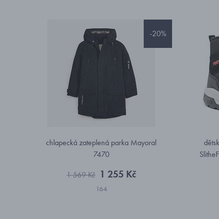
-20%
chlapecká zateplená parka Mayoral
děts
7470
Slith
1 255 Kč
1 569 Kč
164