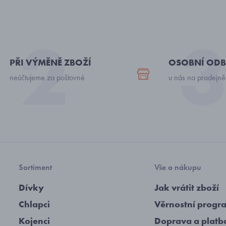
PŘI VÝMĚNĚ ZBOŽÍ
OSOBNÍ ODB
neúčtujeme za poštovné
u nás na prodejně
Sortiment
Vše o nákupu
Dívky
Jak vrátit zboží
Chlapci
Věrnostní progr
Kojenci
Doprava a platb