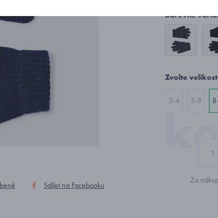
Barevné varia
Zvolte velikost
3-4
5-8
8
Za nákup
íbené
Sdílet na Facebooku