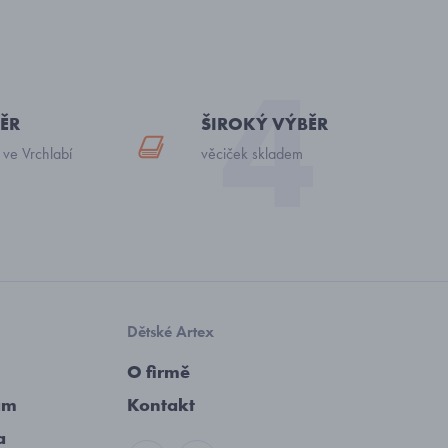
ĚR
ŠIROKÝ VÝBĚR
 ve Vrchlabí
věciček skladem
Dětské Artex
O firmě
am
Kontakt
a