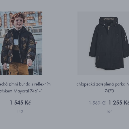
ecká zimní bunda s reflexním
chlapecká zateplená parka 
otiskem Mayoral 7461-1
7470
1 545 Kč
1 255 K
1 569 Kč
140
164