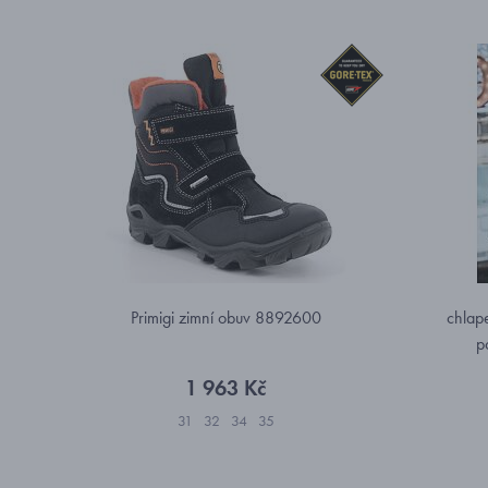
Primigi zimní obuv 8892600
chlap
p
1 963 Kč
31
32
34
35