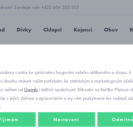
 výběrem? Zavolejte nám +420 604 203 503
od
Dívky
Chlapci
Kojenci
Obuv
K
 pletené rukavice Mayoral 10585-52
soubory cookie ke správnému fungování vašeho oblíbeného e-shopu, k
Objednávací kó
černé 
í obsahu stránek vašim potřebám, ke statistickým a marketingovým účel
aci reklam od
Googlu
i dalších společností. Kliknutím na tlačítko Přijmout 
Mayor
hlas s jejich sběrem a zpracováním a my vám poskytneme ten nejlepší záž
.
řijímám
Nastavení
Odmítn
160 K