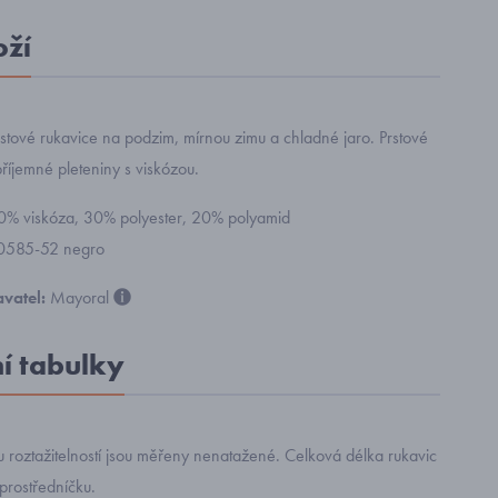
oží
stové rukavice na podzim, mírnou zimu a chladné jaro. Prstové
příjemné pleteniny s viskózou.
50% viskóza, 30% polyester, 20% polyamid
0585-52 negro
vatel:
Mayoral
ní tabulky
 roztažitelností jsou měřeny nenatažené. Celková délka rukavic
prostředníčku.