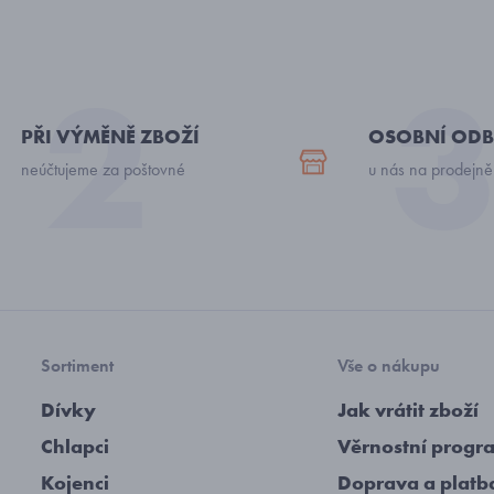
PŘI VÝMĚNĚ ZBOŽÍ
OSOBNÍ ODB
neúčtujeme za poštovné
u nás na prodejně
Sortiment
Vše o nákupu
Dívky
Jak vrátit zboží
Chlapci
Věrnostní progr
Kojenci
Doprava a platb