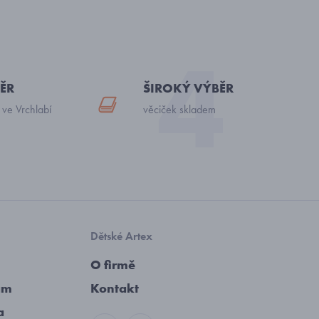
ĚR
ŠIROKÝ VÝBĚR
 ve Vrchlabí
věciček skladem
Dětské Artex
O firmě
am
Kontakt
a