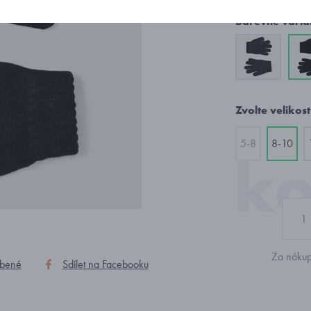
Barevné varia
Zvolte velikost
5-8
8-10
Za nákup
íbené
Sdílet na Facebooku