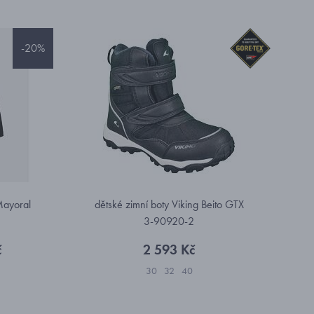
-20%
Mayoral
dětské zimní boty Viking Beito GTX
3-90920-2
č
2 593 Kč
30
32
40