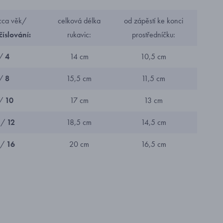
 cca věk/
celková délka
od zápěstí ke konci
číslování:
rukavic:
prostředníčku:
/
4
14 cm
10,5 cm
/
8
15,5 cm
11,5 cm
 /
10
17 cm
13 cm
 /
12
18,5 cm
14,5 cm
 /
16
20 cm
16,5 cm