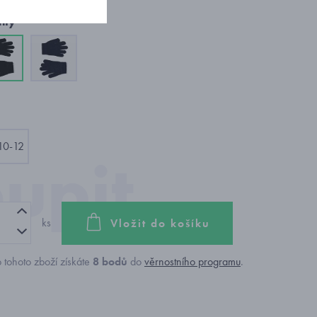
nty
10-12
ks
Vložit do košíku
 tohoto zboží získáte
8
bodů
do
věrnostního programu
.