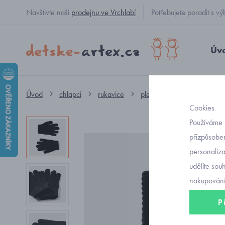
Navštivte naši
prodejnu ve Vrchlabí
Potřebujete poradit s
Úv
Úvod
chlapci
rukavice
pletené
černé prstové
Cookies
Používáme 
přizpůsoben
personaliz
udělíte sou
nakupování
P