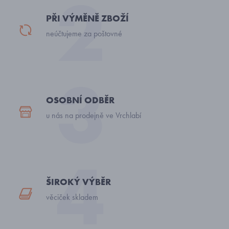
PŘI VÝMĚNĚ ZBOŽÍ
neúčtujeme za poštovné
OSOBNÍ ODBĚR
u nás na prodejně ve Vrchlabí
ŠIROKÝ VÝBĚR
věciček skladem