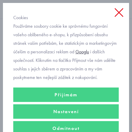
Cookies
Používáme soubory cookie ke správnému fungování
bavlněné
vašeho oblíbeného e-shopu, k přizpůsobení obsahu
stránek vašim potřebám, ke statistickým a marketingovým
neutrální kojenecké
účelům a personalizaci reklam od
Googlu
i dalších
oblečení overal Mayoral
společností. Kliknutím na tlačítko Přijmout vše nám udělíte
1797-34
souhlas s jejich sběrem a zpracováním a my vám
poskytneme ten nejlepší zážitek z nakupování.
Přijímám
Nastavení
Odmítnout