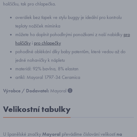
holčičku, tak pro chlapečka.
overálek bez ťapek ve stylu buggy je ideální pro kontrolu
teploty nožiček miminka
můžete ho doplnit pohodlnými ponožkami z naší nabídky
pro
holčičky
i
pro chlapečky
pohodlné oblékání díky baby patentům, které vedou až do
jedné nohavičky k nápletu
materiál: 92% bavlna, 8% elastan
artikl: Mayoral 1797-34 Ceramica
Výrobce / Dodavatel:
Mayoral
Velikostní tabulky
U španělské značky
Mayoral
převádíme číslování velikostí
na