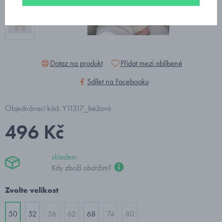
Dotaz na produkt
Přidat mezi oblíbené
Sdílet na Facebooku
Objednávací kód: Y11317_béžová
496 Kč
skladem
Kdy zboží obdržím?
Zvolte velikost
50
52
56
62
68
74
80