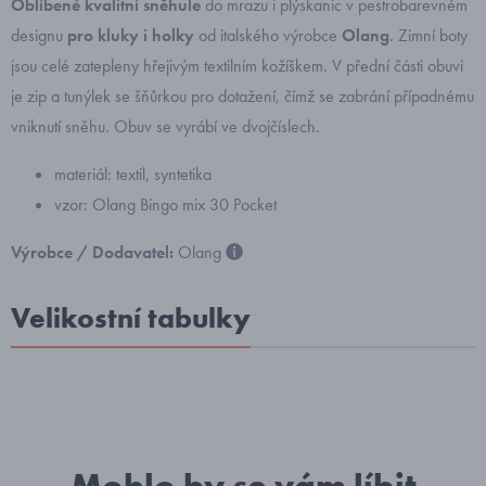
Oblíbené kvalitní sněhule
do mrazu i plýskanic v pestrobarevném
designu
pro kluky i holky
od italského výrobce
Olang
. Zimní boty
jsou celé zatepleny hřejivým textilním kožíškem. V přední části obuvi
je zip a tunýlek se šňůrkou pro dotažení, čímž se zabrání případnému
vniknutí sněhu. Obuv se vyrábí ve dvojčíslech.
materiál: textil, syntetika
vzor: Olang Bingo mix 30 Pocket
Výrobce / Dodavatel:
Olang
Velikostní tabulky