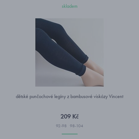
skladem
dětské punčochové legíny z bambusové viskózy Vincent
209 Kč
92-98
98-104