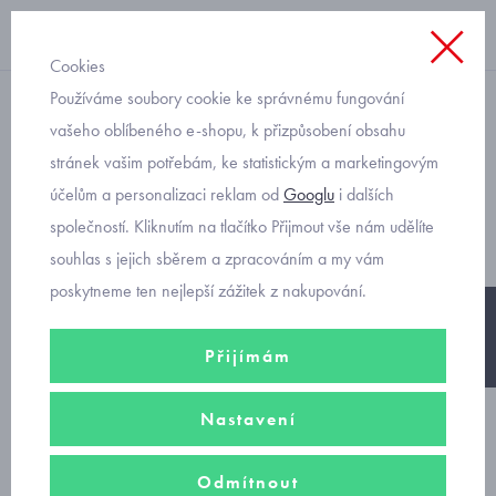
Cookies
Používáme soubory cookie ke správnému fungování
dětské sněhule
vašeho oblíbeného e-shopu, k přizpůsobení obsahu
stránek vašim potřebám, ke statistickým a marketingovým
Olang Bingo mix 30 Pocket
účelům a personalizaci reklam od
Googlu
i dalších
dětské zimní sněhule
společností. Kliknutím na tlačítko Přijmout vše nám udělíte
souhlas s jejich sběrem a zpracováním a my vám
poskytneme ten nejlepší zážitek z nakupování.
-20%
Přijímám
Nastavení
Odmítnout