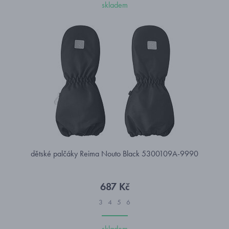
skladem
dětské palčáky Reima Nouto Black 5300109A-9990
687 Kč
3
4
5
6
skladem