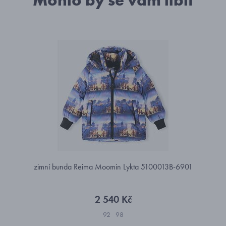
Mohlo by se vám líbit
zimní bunda Reima Moomin Lykta 5100013B-6901
2 540 Kč
92
98