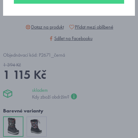
Dotaz na produkt
Přidat mezi oblíbené
Sdílet na Facebooku
Objednávací kód: P2671_černá
1 394 Kč
1 115 Kč
skladem
Kdy zboží obdržím?
Barevné varianty