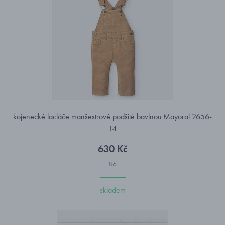
kojenecké lacláče manšestrové podšité bavlnou Mayoral 2656-
14
630 Kč
86
skladem