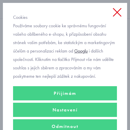
Cookies
Používáme soubory cookie ke správnému fungování
rukavičky
vašeho oblíbeného e-shopu, k přizpůsobení obsahu
stránek vašim potřebám, ke statistickým a marketingovým
pletené reflexní rukavice
účelům a personalizaci reklam od
Googlu
i dalších
modré Yoj pro batolata
společností. Kliknutím na tlačítko Přijmout vše nám udělíte
souhlas s jejich sběrem a zpracováním a my vám
poskytneme ten nejlepší zážitek z nakupování.
Přijímám
Nastavení
Odmítnout