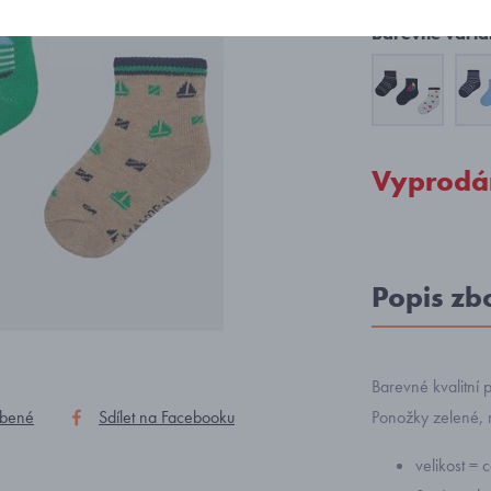
Barevné varia
Vyprodá
Popis zb
Barevné kvalitní
íbené
Sdílet na Facebooku
Ponožky zelené,
velikost = 