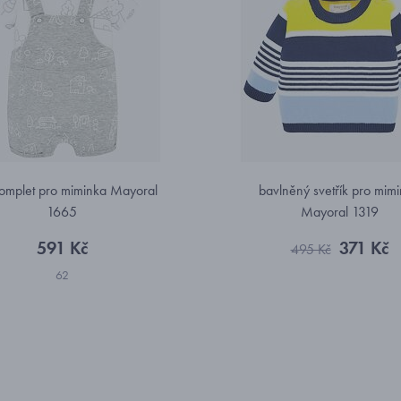
 komplet pro miminka Mayoral
bavlněný svetřík pro mim
1665
Mayoral 1319
591 Kč
371 Kč
495 Kč
62