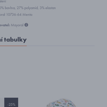
lení
70% bavlna, 27% polyamid, 3% elastan
yoral 10736-64 Menta
vatel:
Mayoral
ní tabulky
-25%