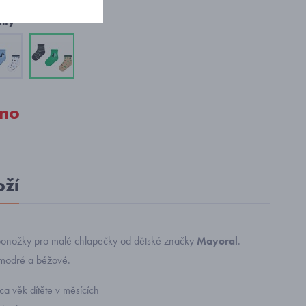
nty
no
oží
 ponožky pro malé chlapečky od dětské značky
Mayoral
.
 modré a béžové.
cca věk dítěte v měsících