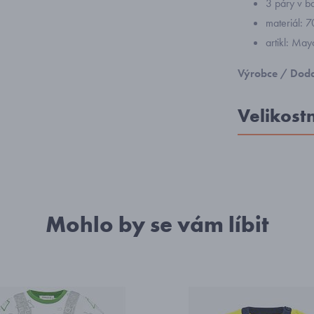
3 páry v ba
materiál: 
artikl: Ma
Výrobce / Doda
Velikost
Mohlo by se vám líbit