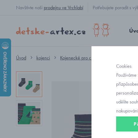
Navštivte naši
prodejnu ve Vrchlabí
Potřebujete poradit s
Úv
Úvod
kojenci
Kojenecké pro chlapečky
kojeneck
Cookies
Používáme 
přizpůsoben
personaliz
udělíte sou
nakupování
P