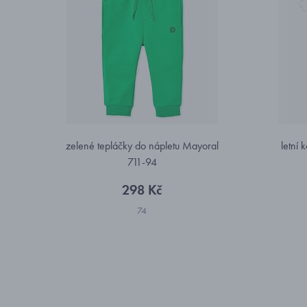
zelené tepláčky do nápletu Mayoral
letní
711-94
298 Kč
74