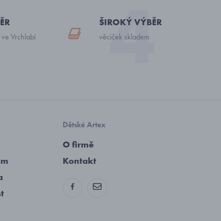
ĚR
ŠIROKÝ VÝBĚR
 ve Vrchlabí
věciček skladem
Dětské Artex
O firmě
am
Kontakt
a
st