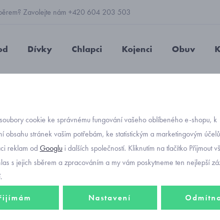
 výběrem? Zavolejte nám +420 604 203 503
od
Dívky
Chlapci
Kojenci
Obuv
K
é ponožky
ponožky
ponožky pro chlapečky 3 páry Mayoral 1
soubory cookie ke správnému fungování vašeho oblíbeného e-shopu, k
Objednávací kód
ponožk
í obsahu stránek vašim potřebám, ke statistickým a marketingovým účel
aci reklam od
Googlu
i dalších společností. Kliknutím na tlačítko Přijmout 
Mayor
hlas s jejich sběrem a zpracováním a my vám poskytneme ten nejlepší záž
.
řijímám
Nastavení
Odmítn
147 K