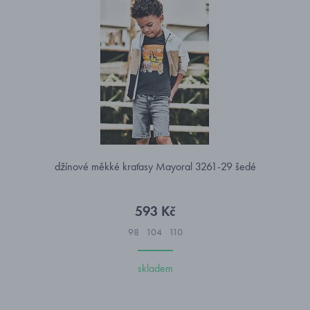
džínové měkké kraťasy Mayoral 3261-29 šedé
593 Kč
98
104
110
skladem