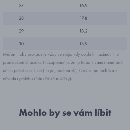
27
16,9
28
17,8
29
18,2
30
18,9
Měření nohy provádějte vždy ve stoje, kdy dojde k maximálnímu
prodloužení chodidla. Nezapomeňte, že je třeba k vámi naměřené
délce přičíst cca 1 cm ( to je ,,nadměrek", který se ponechává z
důvodu rychlého růstu dětské nožičky).
Mohlo by se vám líbit