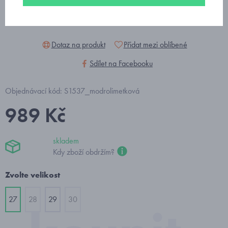
Dotaz na produkt
Přidat mezi oblíbené
Sdílet na Facebooku
Objednávací kód: S1537_modrolimetková
989 Kč
skladem
Kdy zboží obdržím?
Zvolte velikost
27
28
29
30