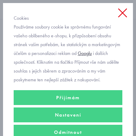
Cookies
Používáme soubory cookie ke správnému fungování
chlapecké
vašeho oblíbeného e-shopu, k přizpůsobení obsahu
stránek vašim potřebám, ke statistickým a marketingovým
Primigi 1890122 sandále pro
účelům a personalizaci reklam od
Googlu
i dalších
kluky
společností. Kliknutím na tlačítko Přijmout vše nám udělíte
souhlas s jejich sběrem a zpracováním a my vám
poskytneme ten nejlepší zážitek z nakupování.
Přijímám
Nastavení
Odmítnout