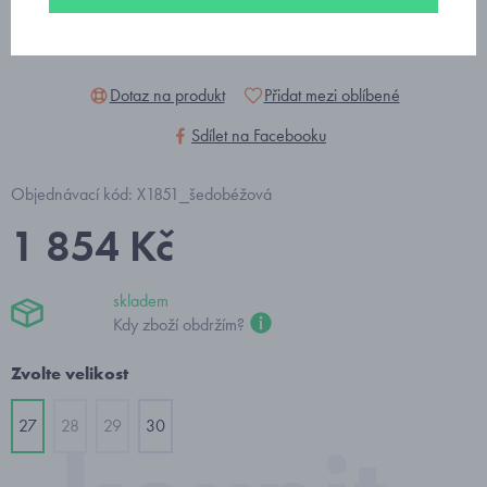
Dotaz na produkt
Přidat mezi oblíbené
Sdílet na Facebooku
Objednávací kód: X1851_šedobéžová
1 854 Kč
skladem
Kdy zboží obdržím?
Zvolte velikost
27
28
29
30