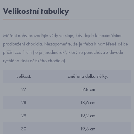
Velikostní tabulky
Měření nohy provádějte vždy ve stoje, kdy dojde k maximálnímu
prodloužení chodidla. Nezapomeňte, že je třeba k naměřené délce
přičíst cca 1 cm (to je ,,nadměrek", který se ponechává z důvodu
rychlého růstu dětského chodidla).
velikost:
změřena délka stélky:
27
17,8 cm
28
18,6 cm
29
19,2 cm
30
19,8 cm