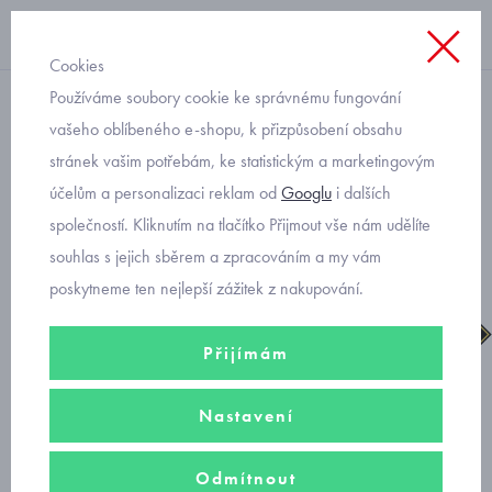
Cookies
Používáme soubory cookie ke správnému fungování
chlapecké
vašeho oblíbeného e-shopu, k přizpůsobení obsahu
stránek vašim potřebám, ke statistickým a marketingovým
Primigi gore-tex 6894466
účelům a personalizaci reklam od
Googlu
i dalších
dětské kotníkové boty
společností. Kliknutím na tlačítko Přijmout vše nám udělíte
souhlas s jejich sběrem a zpracováním a my vám
poskytneme ten nejlepší zážitek z nakupování.
Přijímám
Nastavení
Odmítnout