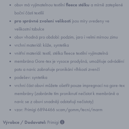
obuv má vyjímatelnou textilní
fleece stélku
a mírně zateplené
boční části textilií
pro správné zvolení velikosti
jsou míry uvedeny ve
velikostní tabulce
obuv vhodná pro období: podzim, jaro i velmi mírnou zimu
vrchní materiál: kůže, syntetika
vnitřní materiál: textil, stélka fleece textilní vyjímatelná
membrána Gore-tex je vysoce prodyšná, umožňuje odvádění
potu a navíc zabraňuje pronikání vlhkosti zvenčí
podešev: syntetika
vrchní část obuvi můžete ošetřit pouze impregnací na gore-tex
membrány (zabráníte tím proniknutí nečistot k membráně a
navíc se z obuvi snadněji odstaňují nečistoty)
vzor: Primigi 6894466 scam/gomm/tecni/marm
Výrobce / Dodavatel:
Primigi