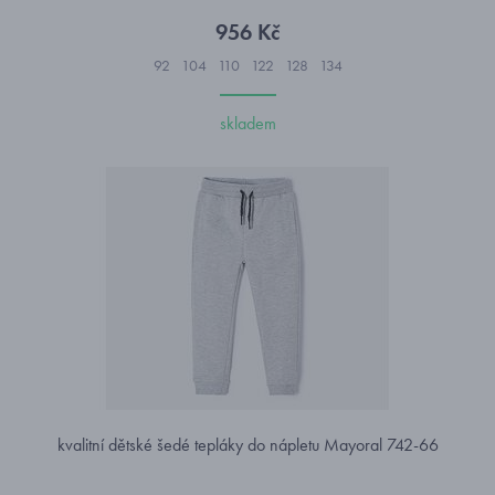
956 Kč
92
104
110
122
128
134
skladem
kvalitní dětské šedé tepláky do nápletu Mayoral 742-66