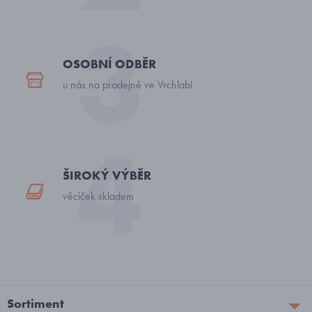
OSOBNÍ ODBĚR
u nás na prodejně ve Vrchlabí
ŠIROKÝ VÝBĚR
věciček skladem
Sortiment