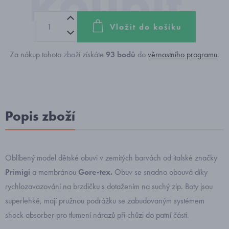
Vložit do košíku
Za nákup tohoto zboží získáte
93
bodů
do
věrnostního programu
.
Popis zboží
Oblíbený model dětské obuvi v zemitých barvách od italské značky
Primigi
a membránou
Gore-tex.
Obuv se snadno obouvá díky
rychlozavazování na brzdičku s dotažením na suchý zip. Boty
jsou
superlehké, mají pružnou podrážku se zabudovaným systémem
shock absorber pro tlumení nárazů při chůzi do patní části.