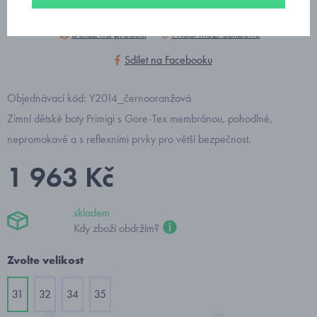
Dotaz na produkt
Přidat mezi oblíbené
Sdílet na Facebooku
Objednávací kód: Y2014_černooranžová
Zimní dětské boty Primigi s Gore-Tex membránou, pohodlné,
nepromokavé a s reflexními prvky pro větší bezpečnost.
1 963 Kč
skladem
Kdy zboží obdržím?
Zvolte velikost
31
32
34
35