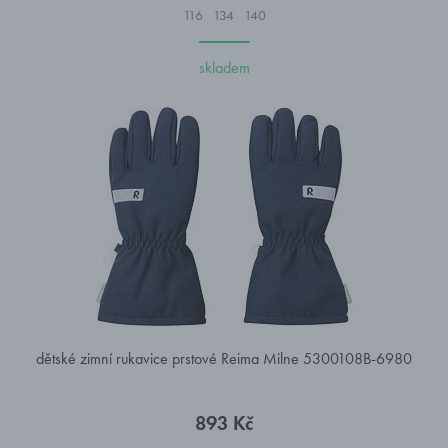
116
134
140
skladem
dětské zimní rukavice prstové Reima Milne 5300108B-6980
893 Kč