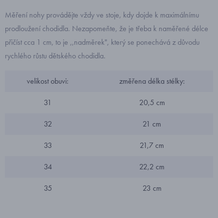
Měření nohy provádějte vždy ve stoje, kdy dojde k maximálnímu
prodloužení chodidla. Nezapomeňte, že je třeba k naměřené délce
přičíst cca 1 cm, to je ,,nadměrek", který se ponechává z důvodu
rychlého růstu dětského chodidla.
velikost obuvi:
změřena délka stélky:
31
20,5 cm
32
21 cm
33
21,7 cm
34
22,2 cm
35
23 cm