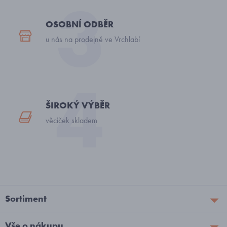
OSOBNÍ ODBĚR
u nás na prodejně ve Vrchlabí
ŠIROKÝ VÝBĚR
věciček skladem
Sortiment
Vše o nákupu