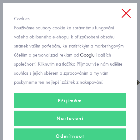
Cookies
Používáme soubory cookie ke správnému fungování
suchý zip chlapecké
vašeho oblíbeného e-shopu, k přizpůsobení obsahu
stránek vašim potřebám, ke statistickým a marketingovým
Primigi zimní obuv 8892600
účelům a personalizaci reklam od
Googlu
i dalších
společností. Kliknutím na tlačítko Přijmout vše nám udělíte
souhlas s jejich sběrem a zpracováním a my vám
poskytneme ten nejlepší zážitek z nakupování.
Přijímám
Nastavení
Odmítnout