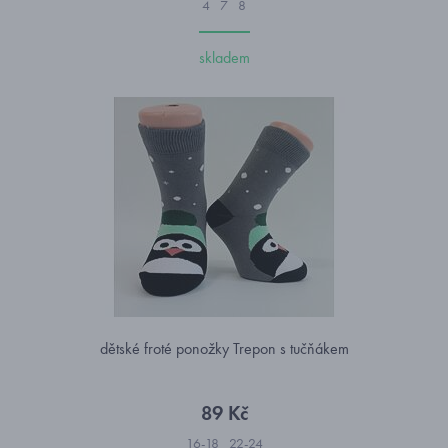
4
7
8
skladem
dětské froté ponožky Trepon s tučňákem
89 Kč
16-18
22-24