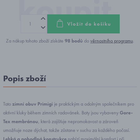
Vložit do košíku
Za nákup tohoto zboží získáte
98
bodů
do
věrnostního programu
.
Popis zboží
Tato
zimní obuv Primigi
je praktickým a odolným společníkem pro
aktivní kluky během zimních radovánek. Boty jsou vybaveny
Gore-
Tex membránou
, která zajišťuje nepromokavost a zároveň
umožňuje noze dýchat, takže zůstane v suchu za každého počasí.
Lehká a pohodlná konstrukce
nabízí maximální komfort i při