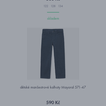
122
128
134
skladem
dětské manšestrové kalhoty Mayoral 571-47
590 Kč