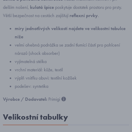
delším nošení,
kulatá špice
poskytuje dostatek prostoru pro prsty.
Větší bezpečnost na cestách zajišťují
reflexní prvky
.
míry jednotlivých velikostí najdete ve velikostní tabulce
níže
velmi ohebná podrážka
se zadní tlumící částí pro pohlcení
nárazů (shock absorber)
vyjímatelná stélka
vrchní materiál: kůže, textil
výplň vnitřku obuvi: textilní kožíšek
podešev: syntetika
Výrobce / Dodavatel:
Primigi
Velikostní tabulky