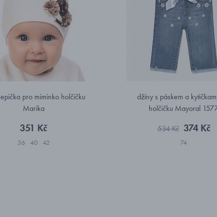
 čepička pro miminko holčičku
džíny s páskem a kytičkam
Marika
holčičku Mayoral 157
351 Kč
374 Kč
534 Kč
36
40
42
74