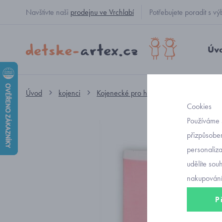
Navštivte naši
prodejnu ve Vrchlabí
Potřebujete poradit s
Úv
Úvod
kojenci
Kojenecké pro holčičky
punčocháče
Cookies
Používáme 
přizpůsoben
personaliz
udělíte sou
nakupování
P