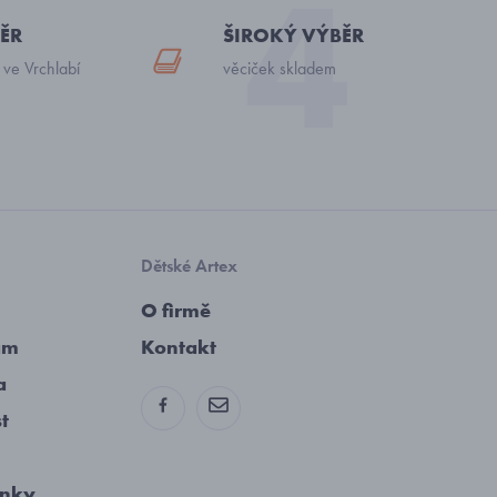
ĚR
ŠIROKÝ VÝBĚR
 ve Vrchlabí
věciček skladem
Dětské Artex
O firmě
am
Kontakt
a
st
ínky