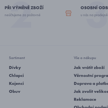
PŘI VÝMĚNĚ ZBOŽÍ
OSOBNÍ ODB
neúčtujeme za poštovné
u nás na prodejně
Sortiment
Vše o nákupu
Dívky
Jak vrátit zboží
Chlapci
Věrnostní progr
Kojenci
Doprava a platb
Obuv
Jak zvolit veliko
Reklamace
Obchodní podm