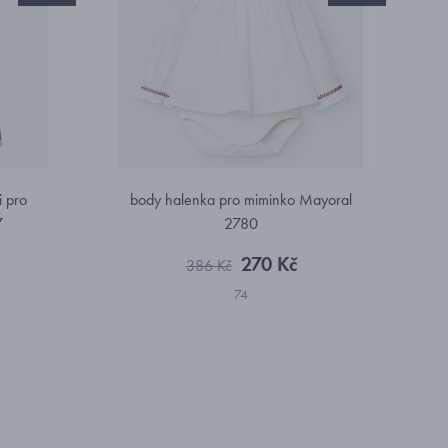
i pro
body halenka pro miminko Mayoral
7
2780
270 Kč
386 Kč
74