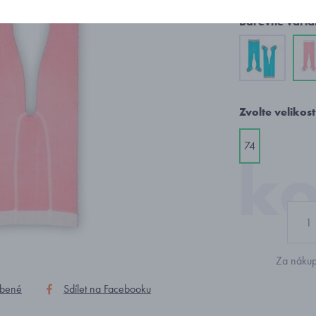
Barevné varia
Zvolte velikost
74
Za nákup
íbené
Sdílet na Facebooku