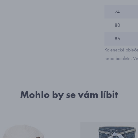
74
80
86
Kojenecké obleče
nebo batolete. Ve
Mohlo by se vám líbit