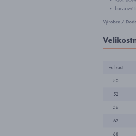
barva svět
Výrobce / Doda
Velikost
velikost
50
52
56
62
68