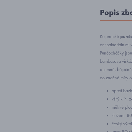
Popis zb
Kojenecké
punčo
antibakteriálnímí 
Punčocháčky jsou
bambusová viskóza
a jemné, báječně 
do značné míry od
oproti bavl
všitý klín,
měkké ploc
složení: 8
český výro
vzor: BOM