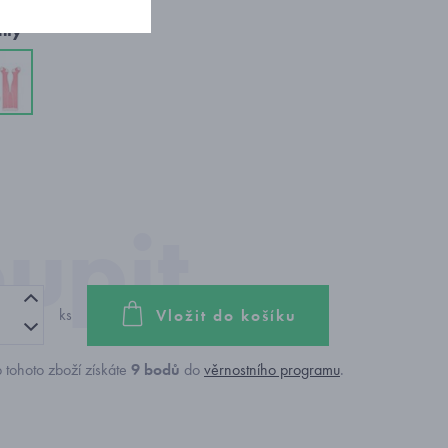
nty
ks
Vložit do košíku
 tohoto zboží získáte
9
bodů
do
věrnostního programu
.