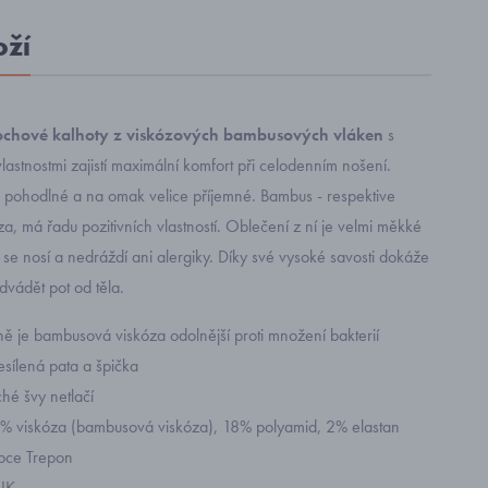
oží
chové kalhoty z viskózových bambusových vláken
s
vlastnostmi zajistí maximální komfort při celodenním nošení.
 pohodlné a na omak velice příjemné. Bambus - respektive
, má řadu pozitivních vlastností. Oblečení z ní je velmi měkké
se nosí a nedráždí ani alergiky. Díky své vysoké savosti dokáže
vádět pot od těla.
ně je bambusová viskóza odolnější proti množení bakterií
 zesílená pata a špička
hé švy netlačí
0% viskóza (bambusová viskóza), 18% polyamid, 2% elastan
bce Trepon
IK