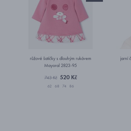
růžové šatičky s dlouhým rukávem
jarní
Mayoral 2823-95
520 Kč
743 Kč
62
68
74
86