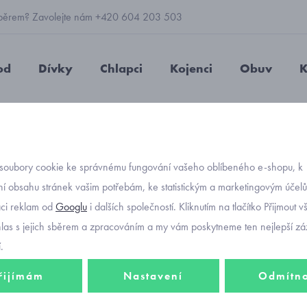
 výběrem? Zavolejte nám +420 604 203 503
od
Dívky
Chlapci
Kojenci
Obuv
K
 kojenecké
bambusové
punčocháče z bambusové viskózy velik
soubory cookie ke správnému fungování vašeho oblíbeného e-shopu, k
Objednávací kód
punčo
í obsahu stránek vašim potřebám, ke statistickým a marketingovým účel
aci reklam od
Googlu
i dalších společností. Kliknutím na tlačítko Přijmout 
viskóz
hlas s jejich sběrem a zpracováním a my vám poskytneme ten nejlepší záž
.
řijímám
Nastavení
Odmítn
170 K