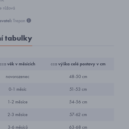
le růžová
vatel:
Trepon
ní tabulky
cca
věk v měsících
cca
výška celé postavy v cm
novorozenec
48-50 cm
0-1 měsíc
51-53 cm
1-2 měsíce
54-56 cm
2-3 měsíce
57-62 cm
3-6 měsíců
63-68 cm