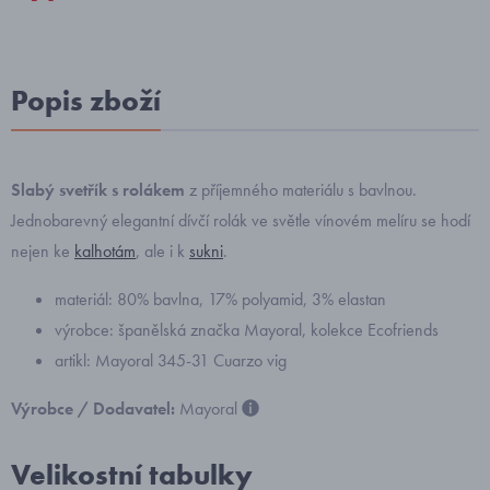
Popis zboží
Slabý svetřík s rolákem
z příjemného materiálu s bavlnou.
Jednobarevný elegantní dívčí rolák ve světle vínovém melíru
se hodí
nejen ke
kalhotám
, ale i k
sukni
.
materiál: 80% bavlna, 17% polyamid, 3% elastan
výrobce: španělská značka Mayoral, kolekce Ecofriends
artikl: Mayoral 345-31 Cuarzo vig
Výrobce / Dodavatel:
Mayoral
Velikostní tabulky