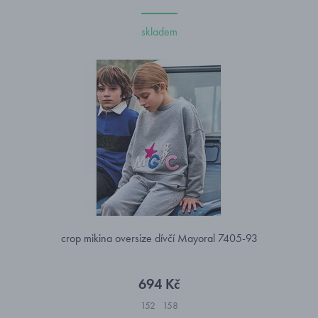
skladem
crop mikina oversize dívčí Mayoral 7405-93
694 Kč
152
158