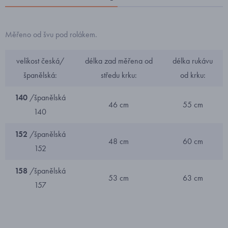
Měřeno od švu pod rolákem.
velikost česká/
délka zad měřena od
délka rukávu
španělská:
středu krku:
od krku:
140
/španělská
46 cm
55 cm
140
152
/španělská
48 cm
60 cm
152
158
/španělská
53 cm
63 cm
157