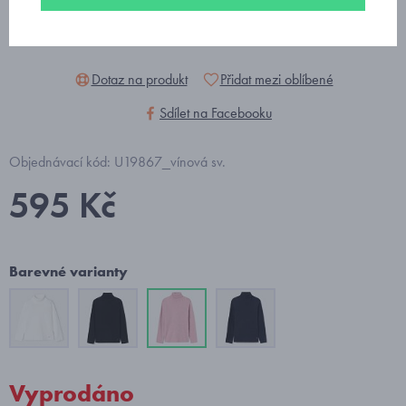
Dotaz na produkt
Přidat mezi oblíbené
Sdílet na Facebooku
Objednávací kód: U19867_vínová sv.
595 Kč
Barevné varianty
Vyprodáno