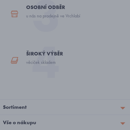
OSOBNÍ ODBĚR
u nás na prodejně ve Vrchlabí
ŠIROKÝ VÝBĚR
věciček skladem
Sortiment
Vše o nákupu