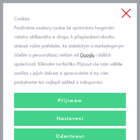
Cookies
Používáme soubory cookie ke správnému fungování
roláky
vašeho oblíbeného e-shopu, k přizpůsobení obsahu
stránek vašim potřebám, ke statistickým a marketingovým
slabý pletený rolák vínový
účelům a personalizaci reklam od
Googlu
i dalších
Mayoral 345-31
společností. Kliknutím na tlačítko Přijmout vše nám udělíte
souhlas s jejich sběrem a zpracováním a my vám
poskytneme ten nejlepší zážitek z nakupování.
Přijímám
Nastavení
Odmítnout