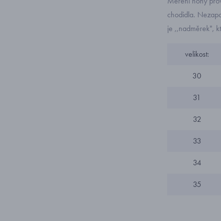
Měření nohy prov
chodidla. Nezapom
je ,,nadměrek", k
velikost:
30
31
32
33
34
35