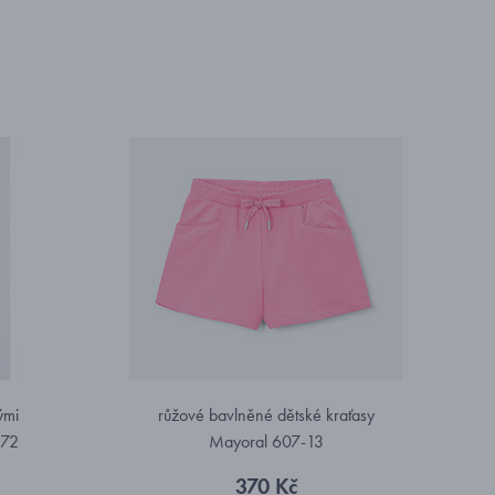
ými
růžové bavlněné dětské kraťasy
-72
Mayoral 607-13
370 Kč