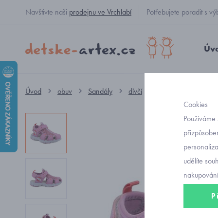
Navštivte naši
prodejnu ve Vrchlabí
Potřebujete poradit s
Úv
Úvod
obuv
Sandály
dívčí
sportovní sandály d
Cookies
Používáme 
přizpůsoben
personaliz
udělíte sou
nakupování
P