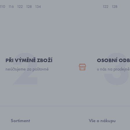
110
116
122
128
134
122
128
PŘI VÝMĚNĚ ZBOŽÍ
OSOBNÍ ODB
neúčtujeme za poštovné
u nás na prodejně
Sortiment
Vše o nákupu