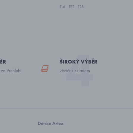
116
122
128
ĚR
ŠIROKÝ VÝBĚR
 ve Vrchlabí
věciček skladem
Dětské Artex