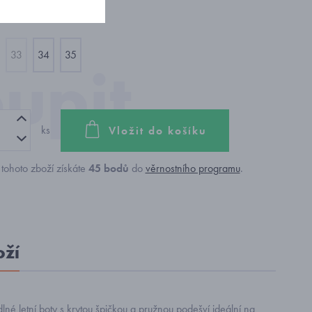
33
34
35
ks
Vložit do košíku
tohoto zboží získáte
45
bodů
do
věrnostního programu
.
oží
lné letní boty s krytou špičkou a pružnou podešví ideální na