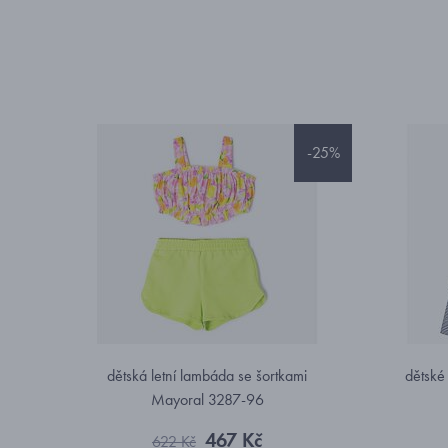
-25%
dětská letní lambáda se šortkami
dětské
Mayoral 3287-96
467 Kč
622 Kč