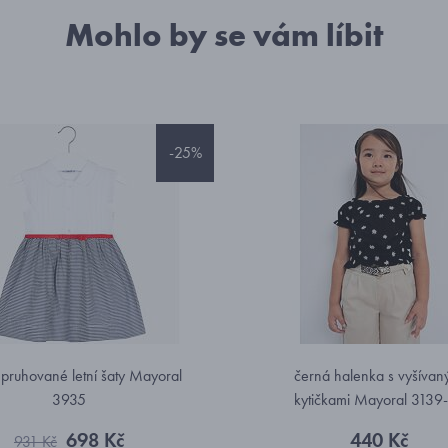
Mohlo by se vám líbit
-25%
 pruhované letní šaty Mayoral
černá halenka s vyšívan
3935
kytičkami Mayoral 3139
698 Kč
440 Kč
931 Kč