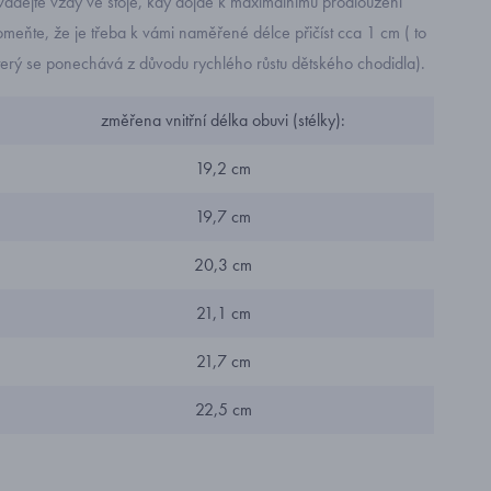
ádějte vždy ve stoje, kdy dojde k maximálnímu prodloužení
eňte, že je třeba k vámi naměřené délce přičíst cca 1 cm ( to
terý se ponechává z důvodu rychlého růstu dětského chodidla).
změřena vnitřní délka obuvi (stélky):
19,2 cm
19,7 cm
20,3 cm
21,1 cm
21,7 cm
22,5 cm