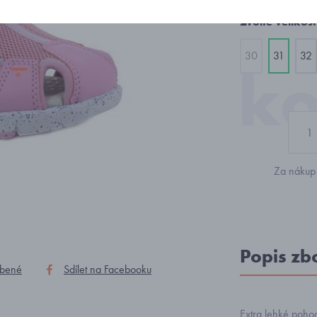
Zvolte velikost
30
31
32
Za nákup 
Popis zb
íbené
Sdílet na Facebooku
Extra lehké pohod