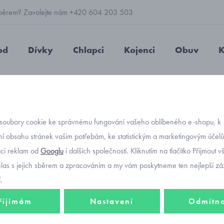
 výběrem? Zavolejte nám +420 604 203 503
od
Dívky
Chlapci
Kojenci
Obuv
K
ívčí Primigi 5968300
soubory cookie ke správnému fungování vašeho oblíbeného e-shopu, k
Objednávací kód
sporto
í obsahu stránek vašim potřebám, ke statistickým a marketingovým účel
aci reklam od
Googlu
i dalších společností. Kliknutím na tlačítko Přijmout 
59683
hlas s jejich sběrem a zpracováním a my vám poskytneme ten nejlepší záž
.
řijímám
Nastavení
Odmítn
895 K