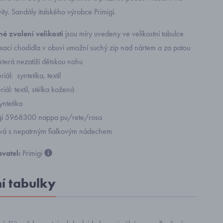
vity. Sandály italského výrobce Primigi.
é zvolení velikosti
jsou míry uvedeny ve velikostní tabulce
ixaci chodidla v obuvi umožní suchý zip nad nártem a za patou
 která nezatíží dětskou nohu
iál: syntetika, textil
riál: textil, stélka kožená
yntetika
igi 5968300 nappa pu/rete/rosa
vá s nepatrným fialkovým nádechem
vatel:
Primigi
ní tabulky