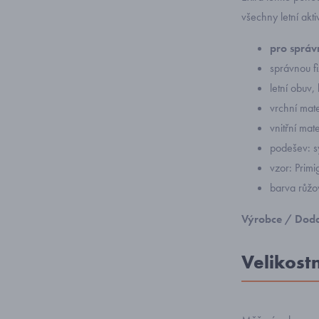
všechny letní akti
pro správn
správnou f
letní obuv,
vrchní mater
vnitřní mate
podešev: s
vzor: Prim
barva růžo
Výrobce / Doda
Velikost