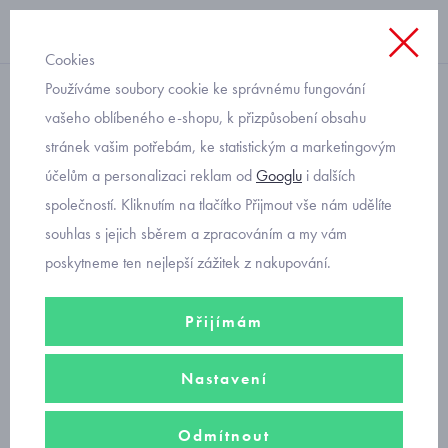
Cookies
Používáme soubory cookie ke správnému fungování
chlapecké
vašeho oblíbeného e-shopu, k přizpůsobení obsahu
stránek vašim potřebám, ke statistickým a marketingovým
Superfit Free ride kotníkové
účelům a personalizaci reklam od
Googlu
i dalších
boty s membránou
společností. Kliknutím na tlačítko Přijmout vše nám udělíte
sympatex 1-000570-2000
souhlas s jejich sběrem a zpracováním a my vám
poskytneme ten nejlepší zážitek z nakupování.
Přijímám
Nastavení
Odmítnout