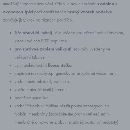
umožňují snadné nazouvání. Obuv je navíc chráněna
odolnou
okopovou špicí
proti opotřebení a
hrubý vzorek podešve
zaručuje jistý krok na různých površích.
šíře obuvi M
(mittel) IV je určena pro střední nohu klasickou,
kterou má cca 80% populace
pro správné zvolení velikosti
jsou míry uvedeny ve
velikostní tabulce
vyjímatelná textilní
fleece
stélka
zapínání na suchý zip, gumičky se přizpůsobí výšce nártu
vrchní materiál: textil, syntetika
vnitřní materiál: textil (fleece)
podešev: syntetika
vrchní část obuvi můžete ošetřit pouze impregnací na
funkční membrány (zabráníte tím proniknutí nečistot k
membráně a navíc se z obuvi snadněji odstaňují nečistoty)