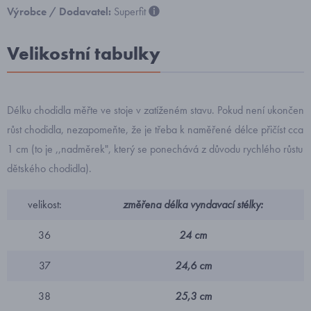
Výrobce / Dodavatel:
Superfit
Velikostní tabulky
Délku chodidla měřte ve stoje v zatíženém stavu. Pokud není ukončen
růst chodidla, nezapomeňte, že je třeba k naměřené délce přičíst cca
1 cm (to je ,,nadměrek", který se ponechává z důvodu rychlého růstu
dětského chodidla).
velikost:
změřena délka vyndavací stélky:
36
24 cm
37
24,6 cm
38
25,3 cm