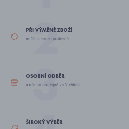
PŘI VÝMĚNĚ ZBOŽÍ
neúčtujeme za poštovné
OSOBNÍ ODBĚR
u nás na prodejně ve Vrchlabí
ŠIROKÝ VÝBĚR