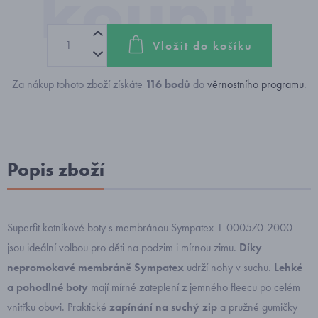
Vložit do košíku
Za nákup tohoto zboží získáte
116
bodů
do
věrnostního programu
.
Popis zboží
Superfit kotníkové boty s membránou Sympatex 1-000570-2000
jsou ideální volbou pro děti na podzim i mírnou zimu.
Díky
nepromokavé membráně Sympatex
udrží nohy v suchu.
Lehké
a pohodlné boty
mají mírné zateplení z jemného fleecu po celém
vnitřku obuvi. Praktické
zapínání na suchý zip
a pružné gumičky