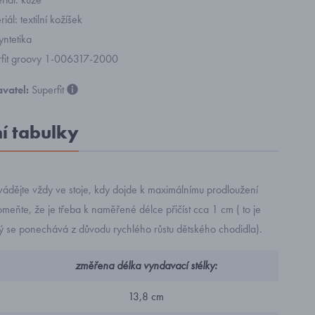
riál: textilní kožíšek
yntetika
rfit groovy 1-006317-2000
vatel:
Superfit
ní tabulky
ádějte vždy ve stoje, kdy dojde k maximálnímu prodloužení
eňte, že je třeba k naměřené délce přičíst cca 1 cm ( to je
rý se ponechává z důvodu rychlého růstu dětského chodidla).
změřena délka vyndavací stélky:
13,8 cm