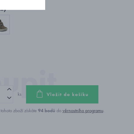
nty
ks
Vložit do košíku
tohoto zboží získáte
94
bodů
do
věrnostního programu
.