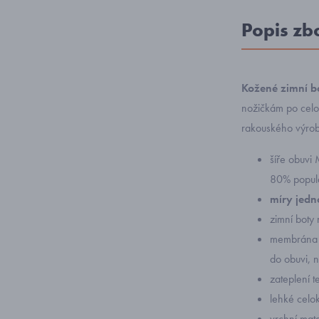
Popis zb
Kožené zimní b
nožičkám po celo
rakouského výrob
šíře obuvi 
80% popul
míry jedno
zimní boty
membrána G
do obuvi, 
zateplení t
lehké celo
vrchní mate