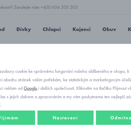
 výběrem? Zavolejte nám +420 604 203 503
od
Dívky
Chlapci
Kojenci
Obuv
K
t Groovy dívčí zimní boty 1-006317-2000
soubory cookie ke správnému fungování vašeho oblíbeného e-shopu, k
Objednávací kó
Superf
í obsahu stránek vašim potřebám, ke statistickým a marketingovým účel
aci reklam od
Googlu
i dalších společností. Kliknutím na tlačítko Přijmout 
boty 1
hlas s jejich sběrem a zpracováním a my vám poskytneme ten nejlepší záž
.
řijímám
Nastavení
Odmítn
1 870