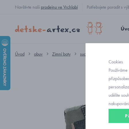
Navštivte naši
prodejnu ve Vrchlabí
Potřebujete poradit s
Úv
Úvod
obuv
Zimní boty
suchý zip dívčí
Superfi
Cookies
Používáme 
přizpůsoben
personaliz
udělíte sou
nakupování
P