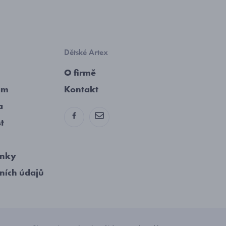
Dětské Artex
O firmě
am
Kontakt
a
st
ínky
ních údajů