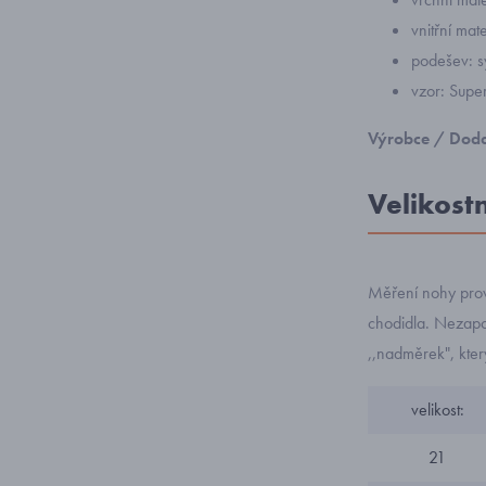
vnitřní mate
podešev: s
vzor: Supe
Výrobce / Doda
Velikost
Měření nohy prov
chodidla. Nezapom
,,nadměrek", kte
velikost:
21