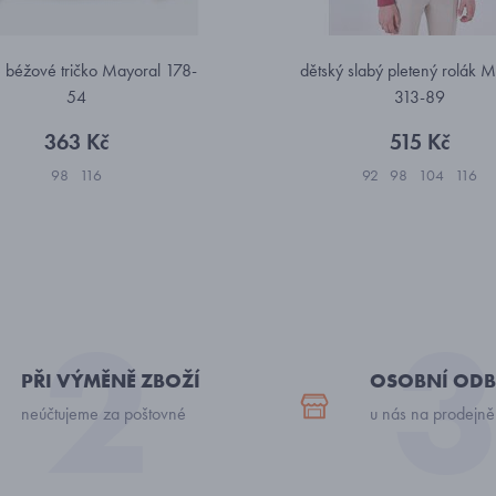
 béžové tričko Mayoral 178-
dětský slabý pletený rolák 
54
313-89
363 Kč
515 Kč
98
116
92
98
104
116
PŘI VÝMĚNĚ ZBOŽÍ
OSOBNÍ ODB
neúčtujeme za poštovné
u nás na prodejně