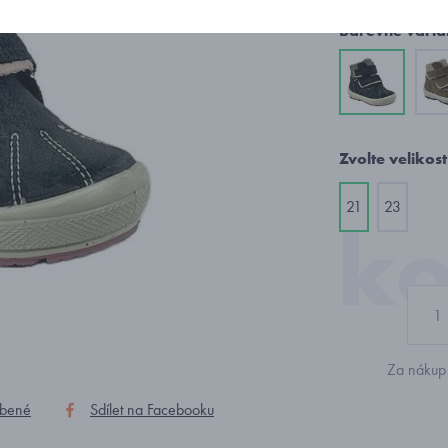
Barevné varia
Zvolte velikost
21
23
Za nákup 
íbené
Sdílet na Facebooku