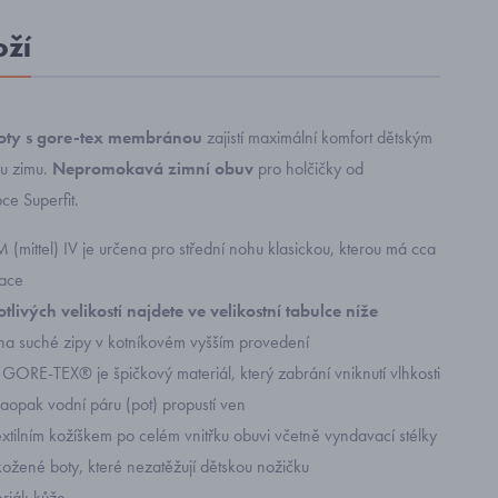
oží
oty s gore-tex membránou
zajistí maximální komfort dětským
u zimu.
Nepromokavá zimní obuv
pro holčičky od
ce Superfit.
M (mittel) IV je určena pro střední nohu klasickou, kterou má cca
ace
tlivých velikostí najdete ve velikostní tabulce níže
 na suché zipy v kotníkovém vyšším provedení
ORE-TEX® je špičkový materiál, který zabrání vniknutí vlhkosti
naopak vodní páru (pot) propustí ven
extilním kožíškem po celém vnitřku obuvi včetně vyndavací stélky
kožené boty, které nezatěžují dětskou nožičku
riál: kůže