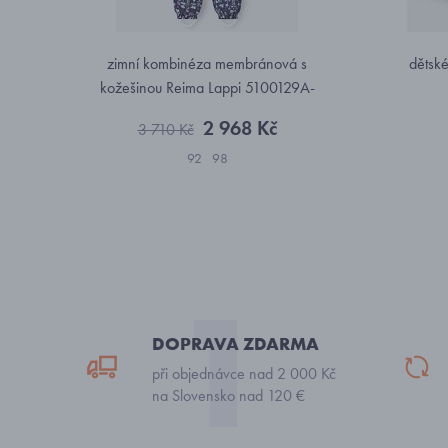
zimní kombinéza membránová s
dětské
kožešinou Reima Lappi 5100129A-
6982
2 968 Kč
3 710 Kč
92
98
DOPRAVA ZDARMA
při objednávce nad 2 000 Kč
na Slovensko nad 120 €