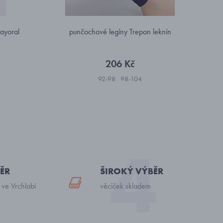
Mayoral
punčochové legíny Trepon leknín
206 Kč
92-98
98-104
ĚR
ŠIROKÝ VÝBĚR
 ve Vrchlabí
věciček skladem