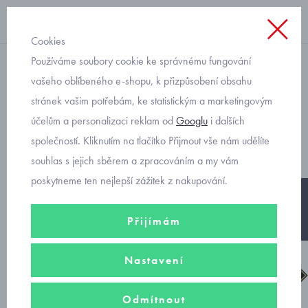
Cookies
Používáme soubory cookie ke správnému fungování
dívčí sněhule
vašeho oblíbeného e-shopu, k přizpůsobení obsahu
stránek vašim potřebám, ke statistickým a marketingovým
Superfit sněhule gore-tex
účelům a personalizaci reklam od
Googlu
i dalších
Glacier 1-009238-8500
společností. Kliknutím na tlačítko Přijmout vše nám udělíte
souhlas s jejich sběrem a zpracováním a my vám
poskytneme ten nejlepší zážitek z nakupování.
-20%
Přijímám
Nastavení
Odmítnout