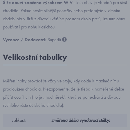
Šíře obuvi značena výrobcem W V
- tato obuv je vhodná pro širší
chodidlo. Pokud nosíte silnější ponožky nebo preferujete v zimním
období obuv širší z důvodu většího prostoru okolo prstů, lze tuto obuv
používat i pro nohu klasickou.
Výrobce / Dodavatel:
Superfit
Velikostní tabulky
Měření nohy provádějte vždy ve stoje, kdy dojde k maximálnímu
prodloužení chodidla. Nezapomeňte, že je třeba k naměřené délce
přičíst cca 1 cm ( to je ,,nadměrek", který se ponechává z důvodu
rychlého růstu dětského chodidla).
velikost:
změřena délka vyndavací stélky: