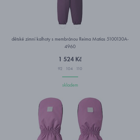
dětské zimní kalhoty s membránou Reima Matias 5100130A-
4960
1 524 Kč
92
104
110
skladem