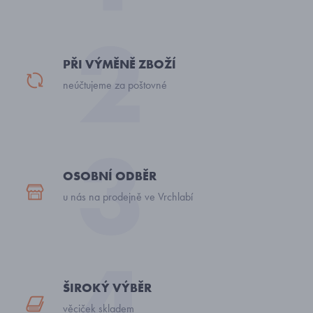
PŘI VÝMĚNĚ ZBOŽÍ
neúčtujeme za poštovné
OSOBNÍ ODBĚR
u nás na prodejně ve Vrchlabí
ŠIROKÝ VÝBĚR
věciček skladem