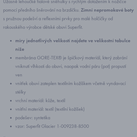
Úžasně lehoučké fialové sněhulky s rychlým dotažením k nožičce
pomocí předního šněrování na brzdičku.
Zimní nepromokavé boty
s pružnou podešví a reflexními prvky pro malé holčičky od
rakouského výrobce dětské obuvi Superfit.
míry jednotlivých velikostí najdete ve velikostní tabulce
níže
membrána GORE-TEX® je špičkový materiál, který zabrání
vniknutí vlhkosti do obuvi, naopak vodní páru (pot) propustí
ven
vnitřek obuvi zateplen textilním kožíškem včetně vyndavací
stélky
vrchní materiál: kůže, textil
vnitřní materiál: textil (textilní kožíšek)
podešev: syntetika
vzor: Superfit Glacier 1-009238-8500