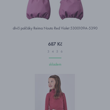
dívčí palčáky Reima Nouto Red Violet 5300109A-5390
687 Kč
3
4
5
6
skladem