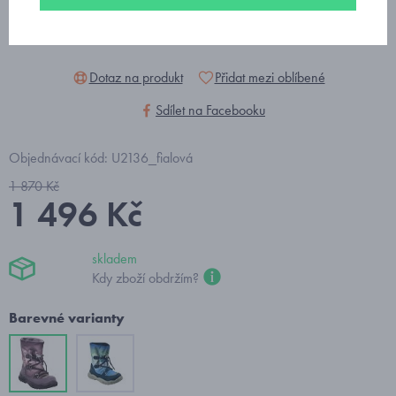
Dotaz na produkt
Přidat mezi oblíbené
Sdílet na Facebooku
Objednávací kód: U2136_fialová
1 870 Kč
1 496 Kč
skladem
Kdy zboží obdržím?
Barevné varianty