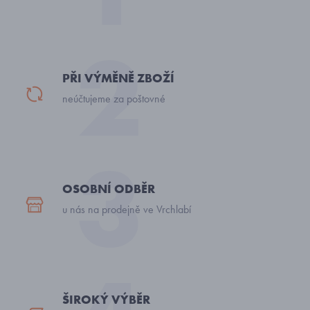
PŘI VÝMĚNĚ ZBOŽÍ
neúčtujeme za poštovné
OSOBNÍ ODBĚR
u nás na prodejně ve Vrchlabí
ŠIROKÝ VÝBĚR