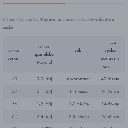
U španělské značky
Mayoral
převádíme číslování velikostí
na
české
.
cca
velikost
velikost
věk
výška
španělská
česká
postavy v
Mayoral
cm
50
0-0 (50)
novorozenec
40-50 cm
52
0-1 (55)
0-1 měsíc
51-53 cm
56
1-2 (60)
1-2 měsíce
54-56 cm
62
2-4 (65)
2-3 měsíce
57-62 cm