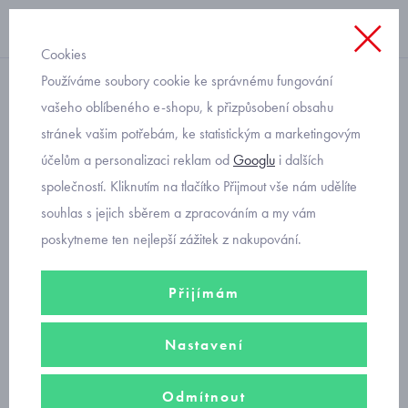
Cookies
Používáme soubory cookie ke správnému fungování
teplé, sametové
vašeho oblíbeného e-shopu, k přizpůsobení obsahu
stránek vašim potřebám, ke statistickým a marketingovým
teplé kojenecké overaly
účelům a personalizaci reklam od
Googlu
i dalších
sametové 2738-10
společností. Kliknutím na tlačítko Přijmout vše nám udělíte
souhlas s jejich sběrem a zpracováním a my vám
poskytneme ten nejlepší zážitek z nakupování.
Přijímám
Nastavení
Odmítnout