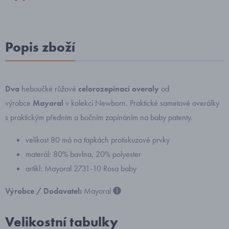
Popis zboží
Dva
heboučké růžové
celorozepínací overaly
od
výrobce
Mayoral
v kolekci Newborn. Praktické sametové overálky
s praktickým předním a bočním zapínáním na baby patenty.
velikost 80 má na ťapkách protiskuzové prvky
materál: 80% bavlna, 20% polyester
artikl: Mayoral 2731-10 Rosa baby
Výrobce / Dodavatel:
Mayoral
Velikostní tabulky