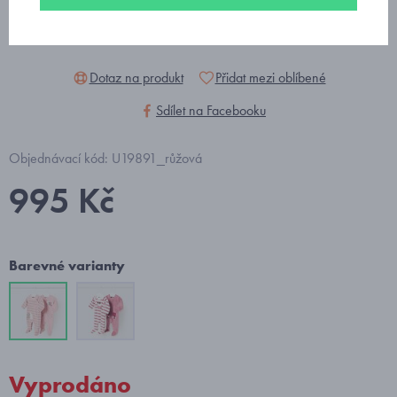
Dotaz na produkt
Přidat mezi oblíbené
Sdílet na Facebooku
Objednávací kód: U19891_růžová
995 Kč
Barevné varianty
Vyprodáno