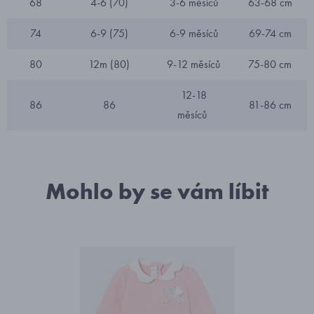
68
4-6 (70)
3-6 měsíců
63-68 cm
74
6-9 (75)
6-9 měsíců
69-74 cm
80
12m (80)
9-12 měsíců
75-80 cm
12-18
86
86
81-86 cm
měsíců
Mohlo by se vám líbit