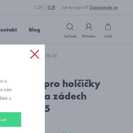
CZK
EUR
Jste tu poprvé?
Zaregistrujte se
ontakt
Blog
Vyhledat
Přihlášení
Košík
ací na zádech Mayoral 2398-35
: U18226_fialová
cký svetr pro holčičky
ům a
vše nám
zepínací na zádech
itek z
al 2398-35
out