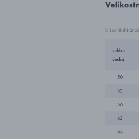
Velikost
U španělské zna
velikost
česká
50
52
56
62
68