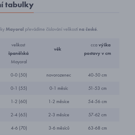
ní tabulky
čky
Mayoral
převádíme číslování velikostí
na české
.
velikost
cca
výška
věk
španělská
postavy v cm
Mayoral
0-0 (50)
novorozenec
40-50 cm
0-1 (55)
0-1 měsíc
51-53 cm
1-2 (60)
1-2 měsíce
54-56 cm
2-4 (65)
2-3 měsíce
57-62 cm
4-6 (70)
3-6 měsíců
63-68 cm