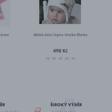
ukávem
dětská zimní čepice Marika Blanka
498 Kč
36
40
42
44
46
ĚR
ŠIROKÝ VÝBĚR