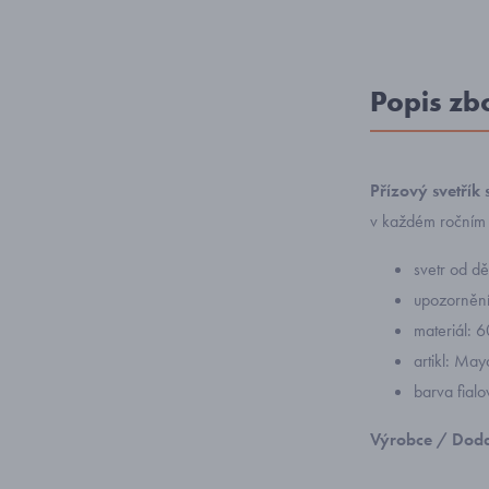
Popis zb
Přízový svetřík
v každém ročním
svetr od d
upozornění:
materiál: 
artikl: Ma
barva fial
Výrobce / Doda