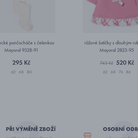
ecké punčocháče s čelenkou
růžové šatičky s dlouhým r
Mayoral 9528-91
Mayoral 2823-95
295 Kč
520 Kč
743 Kč
62
68
80
62
68
74
86
PŘI VÝMĚNĚ ZBOŽÍ
OSOBNÍ ODB