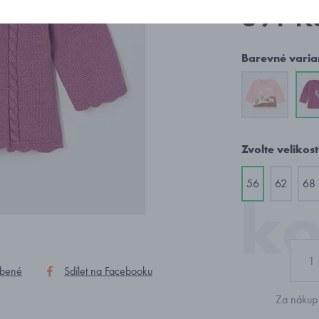
391 K
Barevné varia
Zvolte velikost
56
62
68
íbené
Sdílet na Facebooku
Za nákup 