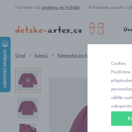
Navštivte naši
prodejnu ve Vrchlabí
Potřebujete poradit s
Úv
Úvod
kojenci
Kojenecké pro holčičky
mikinka, sve
Cookies
Používáme 
přizpůsoben
personaliz
udělíte sou
nakupování
P