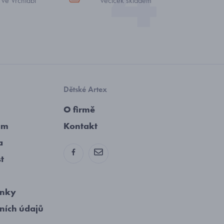
 ve Vrchlabí
věciček skladem
Dětské Artex
O firmě
am
Kontakt
a
st
ínky
ních údajů