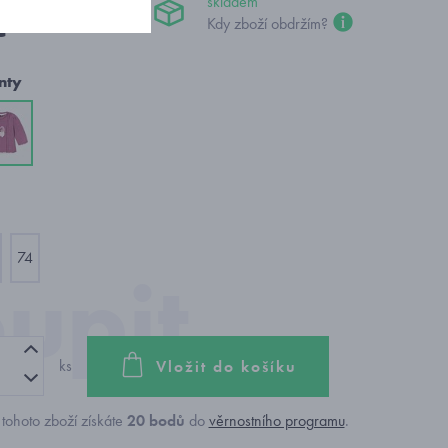
skladem
č
Kdy zboží obdržím?
nty
74
ks
Vložit do košíku
tohoto zboží získáte
20
bodů
do
věrnostního programu
.