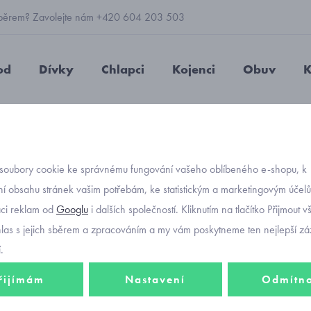
 výběrem? Zavolejte nám +420 604 203 503
od
Dívky
Chlapci
Kojenci
Obuv
K
týrek, kabátek
svetr
kojenecký svetr pro holčičky celorozepín
soubory cookie ke správnému fungování vašeho oblíbeného e-shopu, k
Objednávací kód
kojene
í obsahu stránek vašim potřebám, ke statistickým a marketingovým účel
-30%
aci reklam od
Googlu
i dalších společností. Kliknutím na tlačítko Přijmout 
celoro
hlas s jejich sběrem a zpracováním a my vám poskytneme ten nejlepší záž
Mayor
.
řijímám
Nastavení
Odmítn
559 Kč