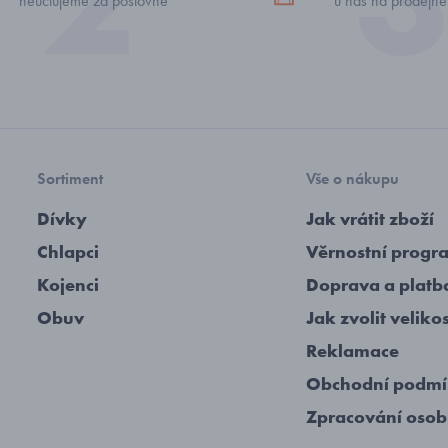
neúčtujeme za poštovné
u nás na prodejně
Sortiment
Vše o nákupu
Dívky
Jak vrátit zboží
Chlapci
Věrnostní progr
Kojenci
Doprava a platb
Obuv
Jak zvolit veliko
Reklamace
Obchodní podm
Zpracování osob