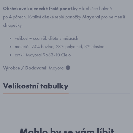
Obrázkové kojenecké froté ponožky
v krabičce balené
po
4
párech. Kvalitní dětské teplé ponožky
Mayoral
pro nejmenší
chlapečky.
velikost = cca věk dítěte v měsících
materiál: 74% bavlna, 23% polyamid, 3% elastan
artikl: Mayoral 9653-10 Cielo
Výrobce / Dodavatel:
Mayoral
Velikostní tabulky
Mohlo by se vám líbit