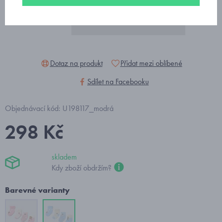
Dotaz na produkt
Přidat mezi oblíbené
Sdílet na Facebooku
Objednávací kód: U198117_modrá
298 Kč
skladem
Kdy zboží obdržím?
Barevné varianty