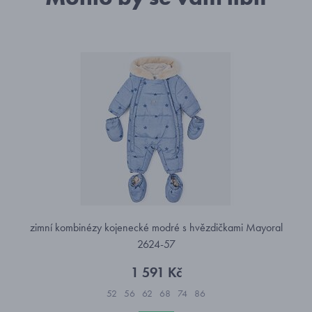
zimní kombinézy kojenecké modré s hvězdičkami Mayoral
2624-57
1 591 Kč
52
56
62
68
74
86