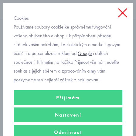
Cookies
Používáme soubory cookie ke správnému fungování
froté ponožky
vašeho oblíbeného e-shopu, k přizpůsobení obsahu
stránek vašim potřebám, ke statistickým a marketingovým
teplé ponožky pro miminka
účelům a personalizaci reklam od
Googlu
i dalších
4 páry Mayoral 9653-10
společností. Kliknutím na tlačítko Přijmout vše nám udělíte
modré
souhlas s jejich sběrem a zpracováním a my vám
poskytneme ten nejlepší zážitek z nakupování.
Přijímám
Nastavení
Odmítnout