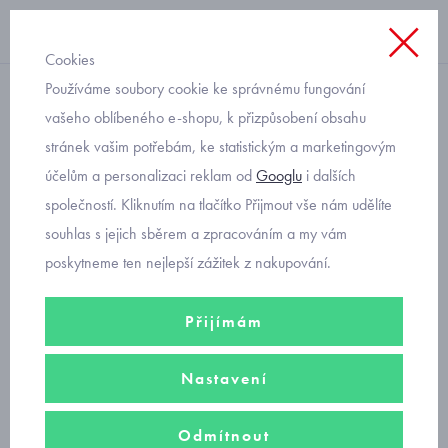
Cookies
Používáme soubory cookie ke správnému fungování
dlouhý rukáv
vašeho oblíbeného e-shopu, k přizpůsobení obsahu
stránek vašim potřebám, ke statistickým a marketingovým
triko s otevíracími okénky
účelům a personalizaci reklam od
Googlu
i dalších
Mayoral 2097-64
společností. Kliknutím na tlačítko Přijmout vše nám udělíte
souhlas s jejich sběrem a zpracováním a my vám
poskytneme ten nejlepší zážitek z nakupování.
Přijímám
Nastavení
Odmítnout