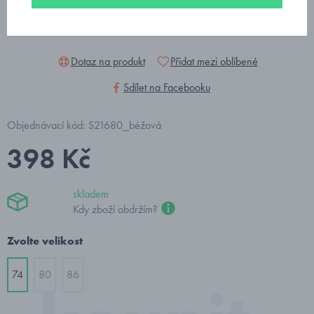
Dotaz na produkt
Přidat mezi oblíbené
Sdílet na Facebooku
Objednávací kód: S21680_béžová
398 Kč
skladem
Kdy zboží obdržím?
Zvolte velikost
74
80
86