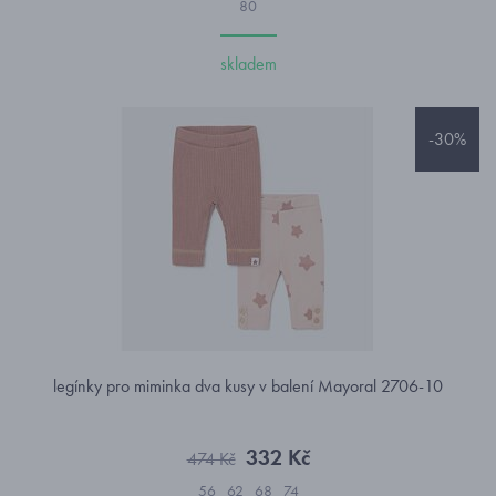
80
skladem
-30%
legínky pro miminka dva kusy v balení Mayoral 2706-10
332 Kč
474 Kč
56
62
68
74