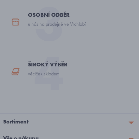
OSOBNÍ ODBĚR
u nás na prodejně ve Vrchlabí
ŠIROKÝ VÝBĚR
věciček skladem
Sortiment
Vše o nákupu