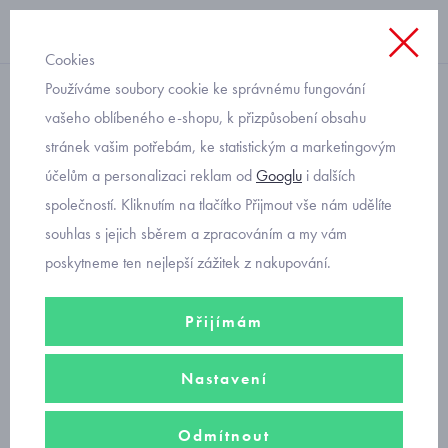
Cookies
Používáme soubory cookie ke správnému fungování
hračky
vašeho oblíbeného e-shopu, k přizpůsobení obsahu
stránek vašim potřebám, ke statistickým a marketingovým
usínáček zajíček Mayoral
účelům a personalizaci reklam od
Googlu
i dalších
9343-93
společností. Kliknutím na tlačítko Přijmout vše nám udělíte
souhlas s jejich sběrem a zpracováním a my vám
poskytneme ten nejlepší zážitek z nakupování.
Přijímám
Nastavení
Odmítnout