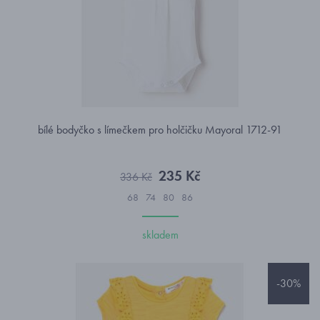
bílé bodyčko s límečkem pro holčičku Mayoral 1712-91
235 Kč
336 Kč
68
74
80
86
skladem
-30%