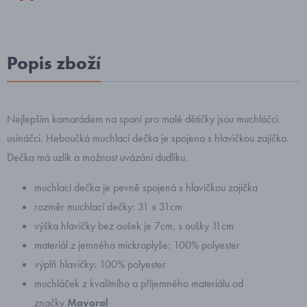
Popis zboží
Nejlepším kamarádem na spaní pro malé dětičky jsou muchláčci
usínáčci. Heboučká muchlací dečka je spojena s hlavičkou zajíčka.
Dečka má uzlík a možnost uvázání dudlíku.
muchlací dečka je pevně spojená s hlavičkou zajíčka
rozměr muchlací dečky: 31 x 31cm
výška hlavičky bez oušek je 7cm, s oušky 11cm
materiál z jemného mickroplyše: 100% polyester
výplň hlavičky: 100% polyester
muchláček z kvalitního a příjemného materiálu od
značky
Mayoral