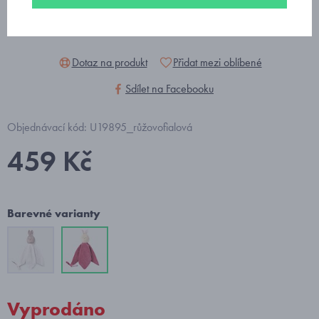
Dotaz na produkt
Přidat mezi oblíbené
Sdílet na Facebooku
Objednávací kód: U19895_růžovofialová
459 Kč
Barevné varianty
Vyprodáno