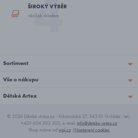
ŠIROKÝ VÝBĚR
věciček skladem
Sortiment
Vše o nákupu
Dětské Artex
© 2026 Dětské-Artex.cz - Krkonošská 27, 543 01 Vrchlabí - tel.:
+420 604 203 503, e-mail:
info@detske-artex.cz
Shop máme od
wpj.cz
|
Nastavení cookies