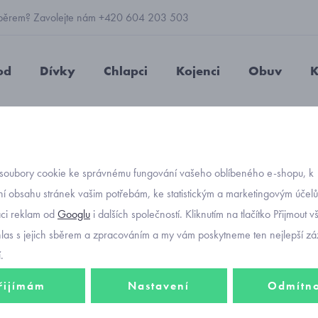
 výběrem? Zavolejte nám +420 604 203 503
od
Dívky
Chlapci
Kojenci
Obuv
K
chlapecké
Viking Expower celoroční dětské boty Gore-tex 3-5400
soubory cookie ke správnému fungování vašeho oblíbeného e-shopu, k
Objednávací kó
Viking
í obsahu stránek vašim potřebám, ke statistickým a marketingovým účel
aci reklam od
Googlu
i dalších společností. Kliknutím na tlačítko Přijmout 
dětské
hlas s jejich sběrem a zpracováním a my vám poskytneme ten nejlepší záž
35
.
řijímám
Nastavení
Odmítn