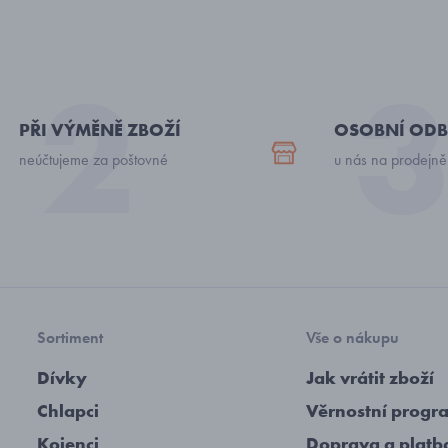
PŘI VÝMĚNĚ ZBOŽÍ
OSOBNÍ ODB
neúčtujeme za poštovné
u nás na prodejně
Sortiment
Vše o nákupu
Dívky
Jak vrátit zboží
Chlapci
Věrnostní progr
Kojenci
Doprava a platb