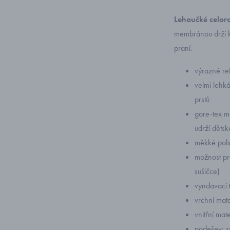
Lehoučké celoro
membránou drží k
praní.
výrazné ref
velmi lehk
prstů
gore-tex m
udrží děts
měkké pols
možnost pr
sušičce)
vyndavací
vrchní mater
vnitřní mater
podešev: s