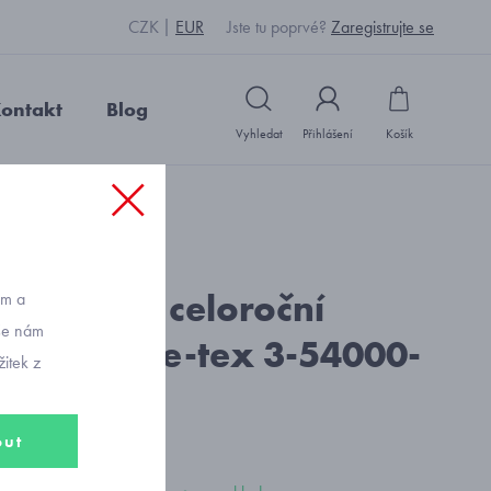
CZK
EUR
Jste tu poprvé?
Zaregistrujte se
ontakt
Blog
Vyhledat
Přihlášení
Košík
0-35
d: Y1083_modrá
 Expower celoroční
ům a
vše nám
 boty Gore-tex 3-54000-
itek z
out