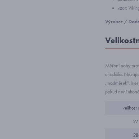
vzor: Vik
Výrobce / Doda
Velikost
Měření nohy prov
chodidla. Nezapom
,,nadměrek", kte
pokud není ukonče
velikost 
27
28