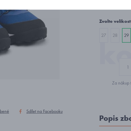
2 394
Zvolte velikost
27
28
29
Za nákup t
íbené
Sdílet na Facebooku
Popis zb