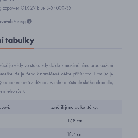
ing Expower GTX 2V blue 3-54000-35
vatel:
Viking
ní tabulky
ádějte vždy ve stoje, kdy dojde k maximálnímu prodloužení
eňte, že je třeba k naměřené délce přičíst cca 1 cm (to je
rý se ponechává z důvodu rychlého růstu dětského chodidla,
n jeho růst).
obuvi:
změřili jsme délku stélky:
17,8 cm
18,4 cm