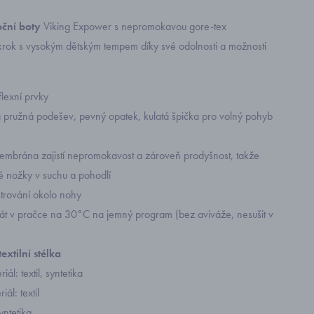
ční boty
Viking Expower s nepromokavou gore-tex
rok s vysokým dětským tempem díky své odolnosti a možnosti
lexní prvky
á pružná podešev, pevný opatek, kulatá špička pro volný pohyb
embrána zajistí nepromokavost a zároveň prodyšnost, takže
ké nožky v suchu a pohodlí
trování okolo nohy
át v pračce na 30°C na jemný program (bez aviváže, nesušit v
textilní stélka
iál: textil, syntetika
iál: textil
yntetika