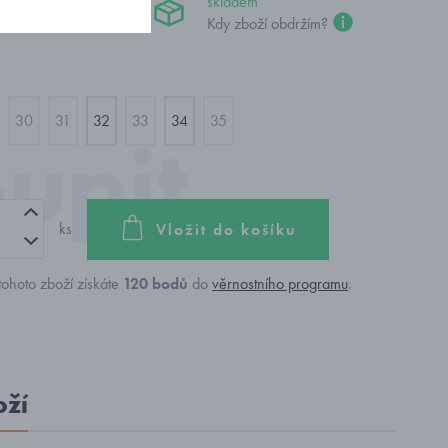
 Kč
skladem
Kdy zboží obdržím?
30
31
32
33
34
35
ks
Vložit do košíku
ohoto zboží získáte
120
bodů
do
věrnostního programu
.
oží