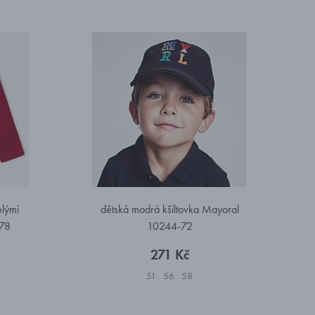
elými
dětská modrá kšiltovka Mayoral
-78
10244-72
271 Kč
51
56
58