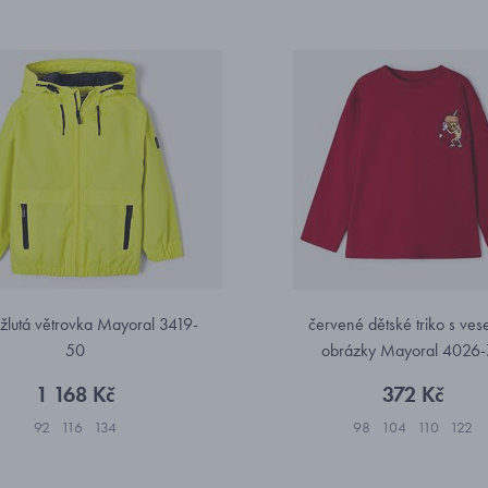
 žlutá větrovka Mayoral 3419-
červené dětské triko s ves
50
obrázky Mayoral 4026
1 168 Kč
372 Kč
92
116
134
98
104
110
122