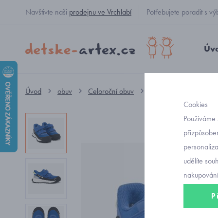
Navštivte naši
prodejnu ve Vrchlabí
Potřebujete poradit s
Úv
Úvod
obuv
Celoroční obuv
nízké GORE-TEX
Cookies
Používáme 
přizpůsoben
personaliz
udělíte sou
nakupování
P