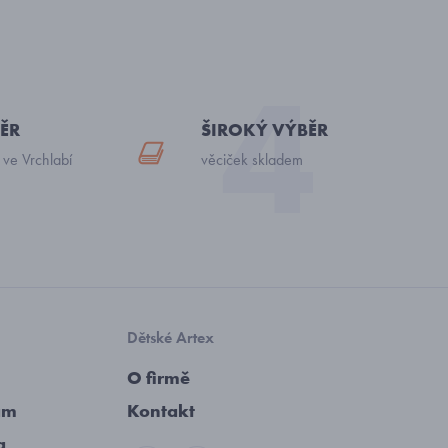
ĚR
ŠIROKÝ VÝBĚR
 ve Vrchlabí
věciček skladem
Dětské Artex
O firmě
am
Kontakt
a