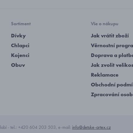
Sortiment
Vše o nákupu
Dívky
Jak vrátit zboží
Chlapci
Věrnostní progr
Kojenci
Doprava a platb
Obuv
Jak zvolit veliko
Reklamace
Obchodní podm
Zpracování osob
abí - tel.: +420 604 203 503, e-mail:
info@detske-artex.cz