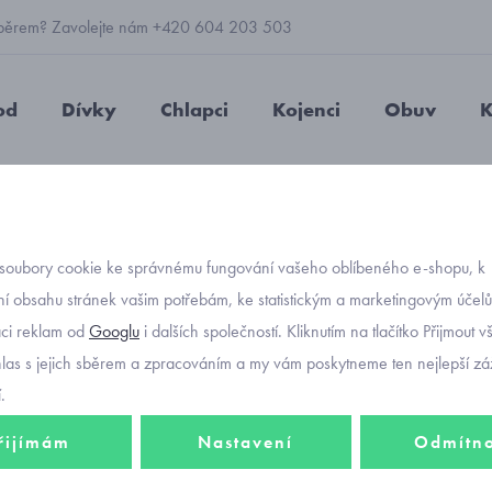
 výběrem? Zavolejte nám +420 604 203 503
od
Dívky
Chlapci
Kojenci
Obuv
K
 palčáky zateplené fleecem pro 2-3 roky
soubory cookie ke správnému fungování vašeho oblíbeného e-shopu, k
Objednávací kód
červen
í obsahu stránek vašim potřebám, ke statistickým a marketingovým účel
aci reklam od
Googlu
i dalších společností. Kliknutím na tlačítko Přijmout 
zatepl
hlas s jejich sběrem a zpracováním a my vám poskytneme ten nejlepší záž
.
řijímám
Nastavení
Odmítn
122 K