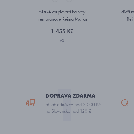
dětské oteplovací kalhoty
dívčí 
membránové Reima Matias
Rei
5100130A-9990
1 455 Kč
92
DOPRAVA ZDARMA
při objednávce nad 2 000 Kč
na Slovensko nad 120 €