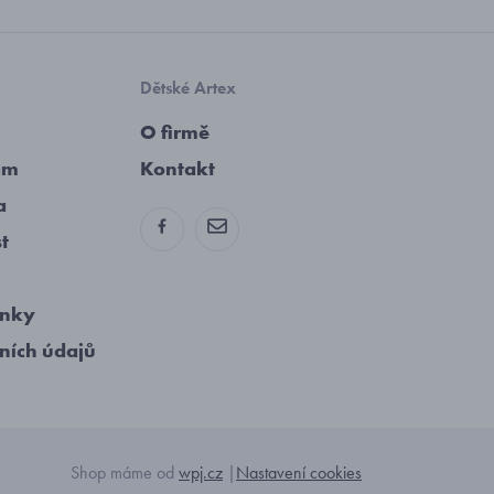
Dětské Artex
O firmě
am
Kontakt
a
st
ínky
ních údajů
Shop máme od
wpj.cz
|
Nastavení cookies