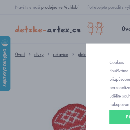
Navštivte naši
prodejnu ve Vrchlabí
Potřebujete poradit s
Úv
Úvod
dívky
rukavice
pletené
červené pletené
Cookies
Používáme 
přizpůsoben
personaliz
udělíte sou
nakupování
P