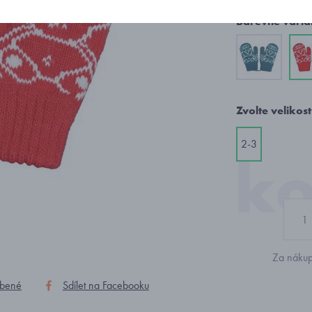
Barevné varia
Zvolte velikost
2-3
Za nákup
íbené
Sdílet na Facebooku