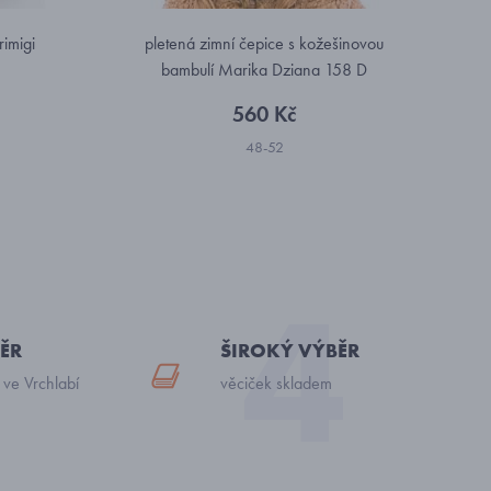
rimigi
pletená zimní čepice s kožešinovou
bambulí Marika Dziana 158 D
560 Kč
48-52
ĚR
ŠIROKÝ VÝBĚR
 ve Vrchlabí
věciček skladem