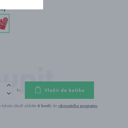
nty
ks
Vložit do košíku
 tohoto zboží získáte
6
bodů
do
věrnostního programu
.