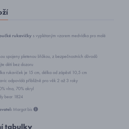
oží
loučké rukavičky
s vyplétaným vzorem medvídka pro malé
jsou spojeny pletenou šňůkou, z bezpečnostních důvodů
te děti bez dozoru
lka rukaviček je 15 cm, délka od zápěstí 10,5 cm
kavic odpovídá přibližně pro věk 2 až 3 roky
30% vlna, 70% akryl
dy bear 1824
vatel:
Margot bis
ní tabulky