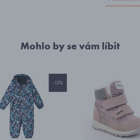
Mohlo by se vám líbit
-15%