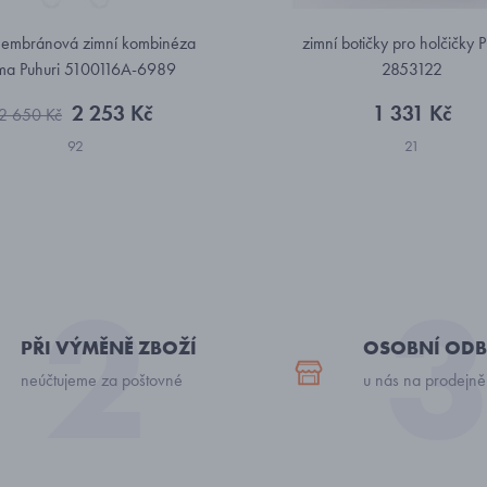
membránová zimní kombinéza
zimní botičky pro holčičky P
ma Puhuri 5100116A-6989
2853122
2 253 Kč
1 331 Kč
2 650 Kč
92
21
PŘI VÝMĚNĚ ZBOŽÍ
OSOBNÍ ODB
neúčtujeme za poštovné
u nás na prodejně