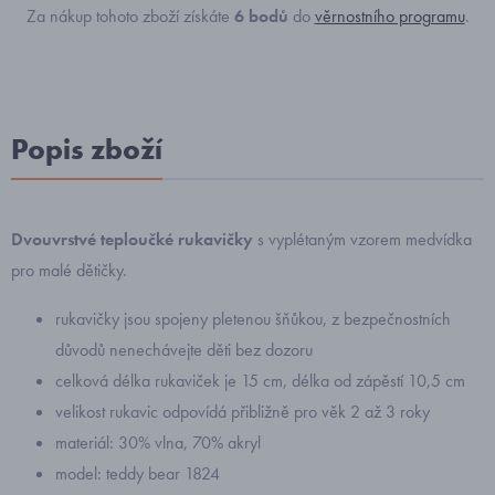
Za nákup tohoto zboží získáte
6
bodů
do
věrnostního programu
.
Popis zboží
Dvouvrstvé teploučké rukavičky
s vyplétaným vzorem medvídka
pro malé dětičky.
rukavičky jsou spojeny pletenou šňůkou, z bezpečnostních
důvodů nenechávejte děti bez dozoru
celková délka rukaviček je 15 cm, délka od zápěstí 10,5 cm
velikost rukavic odpovídá přibližně pro věk 2 až 3 roky
materiál: 30% vlna, 70% akryl
model: teddy bear 1824