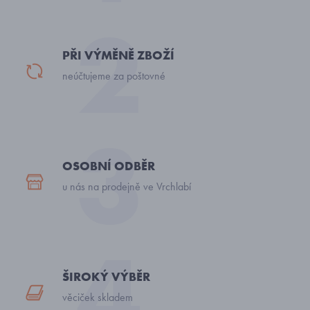
PŘI VÝMĚNĚ ZBOŽÍ
neúčtujeme za poštovné
OSOBNÍ ODBĚR
u nás na prodejně ve Vrchlabí
ŠIROKÝ VÝBĚR
věciček skladem