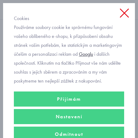
Cookies
Používáme soubory cookie ke správnému fungování
pletené
vašeho oblíbeného e-shopu, k přizpůsobení obsahu
stránek vašim potřebám, ke statistickým a marketingovým
pletené palčáky zateplené
účelům a personalizaci reklam od
Googlu
i dalších
fleecem pro 2-3 roky
společností. Kliknutím na tlačítko Přijmout vše nám udělíte
souhlas s jejich sběrem a zpracováním a my vám
poskytneme ten nejlepší zážitek z nakupování.
Přijímám
Nastavení
Odmítnout