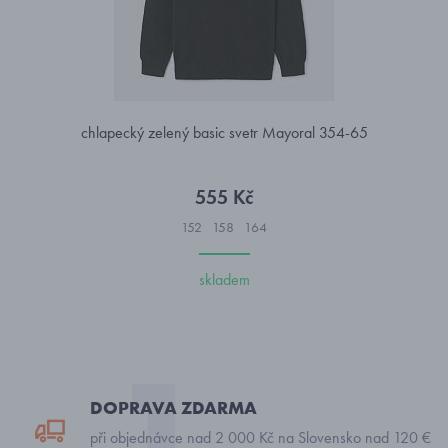
chlapecký zelený basic svetr Mayoral 354-65
555 Kč
152
158
164
skladem
DOPRAVA ZDARMA
při objednávce nad 2 000 Kč na Slovensko nad 120 €