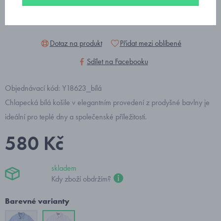
Dotaz na produkt
Přidat mezi oblíbené
Sdílet na Facebooku
Objednávací kód: Y18623_bílá
Chlapecká bílá košile v elegantním provedení z prodyšné bavlny je
ideální pro teplé dny a společenské příležitosti.
580 Kč
skladem
Kdy zboží obdržím?
Barevné varianty