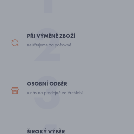
PŘI VÝMĚNĚ ZBOŽÍ
neúčtujeme za poštovné
OSOBNÍ ODBĚR
u nás na prodejně ve Vrchlabí
ŠIROKÝ VÝBĚR