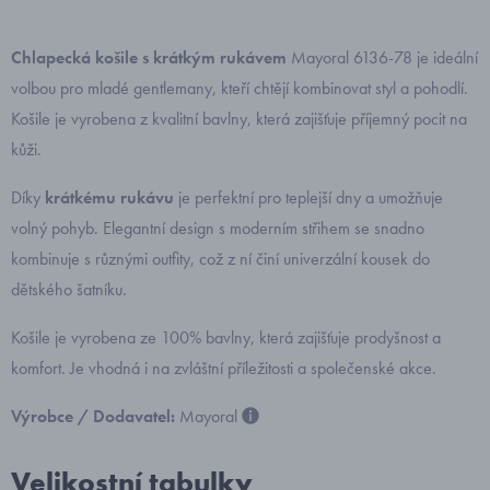
Chlapecká košile s krátkým rukávem
Mayoral 6136-78 je ideální
volbou pro mladé gentlemany, kteří chtějí kombinovat styl a pohodlí.
Košile je vyrobena z kvalitní bavlny, která zajišťuje příjemný pocit na
kůži.
Díky
krátkému rukávu
je perfektní pro teplejší dny a umožňuje
volný pohyb. Elegantní design s moderním střihem se snadno
kombinuje s různými outfity, což z ní činí univerzální kousek do
dětského šatníku.
Košile je vyrobena ze 100% bavlny, která zajišťuje prodyšnost a
komfort. Je vhodná i na zvláštní příležitosti a společenské akce.
Výrobce / Dodavatel:
Mayoral
Velikostní tabulky