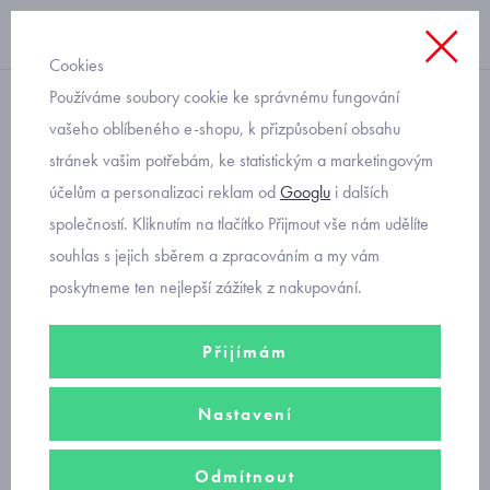
Cookies
Používáme soubory cookie ke správnému fungování
krátký rukáv
vašeho oblíbeného e-shopu, k přizpůsobení obsahu
stránek vašim potřebám, ke statistickým a marketingovým
chlapecká košile krátký
účelům a personalizaci reklam od
Googlu
i dalších
rukáv Mayoral 6136-78
společností. Kliknutím na tlačítko Přijmout vše nám udělíte
souhlas s jejich sběrem a zpracováním a my vám
poskytneme ten nejlepší zážitek z nakupování.
Přijímám
Nastavení
Odmítnout