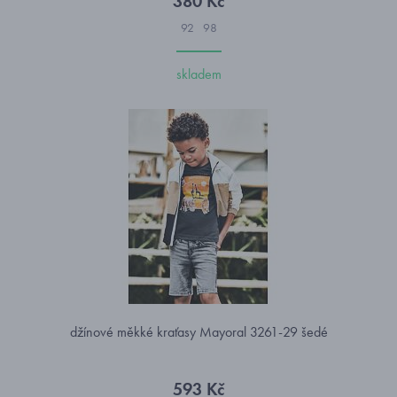
380 Kč
92
98
skladem
džínové měkké kraťasy Mayoral 3261-29 šedé
593 Kč