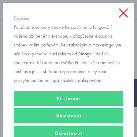
Cookies
Používáme soubory cookie ke správnému fungování
na zip s kapucí
vašeho oblíbeného e-shopu, k přizpůsobení obsahu
stránek vašim potřebám, ke statistickým a marketingovým
dětská mikina safari motiv
účelům a personalizaci reklam od
Googlu
i dalších
Mayoral 3408-80
společností. Kliknutím na tlačítko Přijmout vše nám udělíte
souhlas s jejich sběrem a zpracováním a my vám
poskytneme ten nejlepší zážitek z nakupování.
-25%
Přijímám
Nastavení
Odmítnout