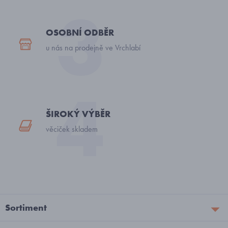
OSOBNÍ ODBĚR
u nás na prodejně ve Vrchlabí
ŠIROKÝ VÝBĚR
věciček skladem
Sortiment