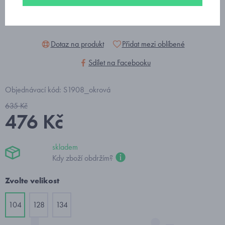
Dotaz na produkt
Přidat mezi oblíbené
Sdílet na Facebooku
Objednávací kód: S1908_okrová
635 Kč
476 Kč
skladem
Kdy zboží obdržím?
Zvolte velikost
104
128
134