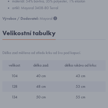
materiál: 54% bavlna, 35% polyester, 1% elastan
artikl: Mayoral 3408-80 Terral
Výrobce / Dodavatel:
Mayoral
Velikostní tabulky
Délka zad měřena od středu krku od švu pod kapucí.
velikost:
délka zad:
délka rukávu od krku:
104
40 cm
43 cm
128
48 cm
53 cm
134
50 cm
55 cm